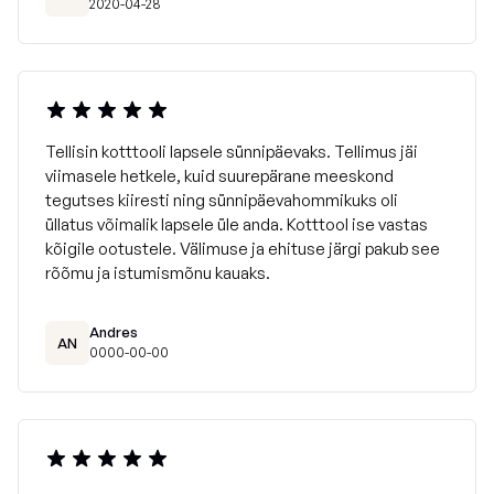
2020-04-28
Tellisin kotttooli lapsele sünnipäevaks. Tellimus jäi
viimasele hetkele, kuid suurepärane meeskond
tegutses kiiresti ning sünnipäevahommikuks oli
üllatus võimalik lapsele üle anda. Kotttool ise vastas
kõigile ootustele. Välimuse ja ehituse järgi pakub see
rõõmu ja istumismõnu kauaks.
Andres
AN
0000-00-00