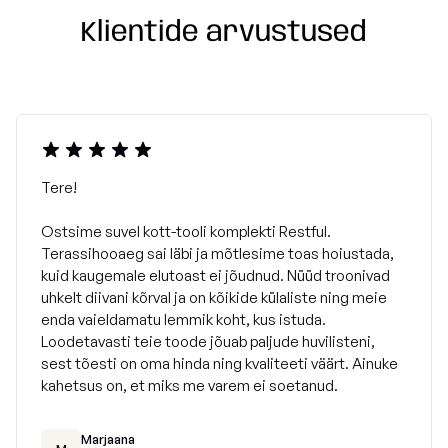
Klientide arvustused
Hooldusjuhend:
Keemiline pesu
Soovitatav pesta 30 kraadi juures
Mitte tsentrifuugida
Tere!
Ostsime suvel kott-tooli komplekti Restful.
Terassihooaeg sai läbi ja mõtlesime toas hoiustada,
kuid kaugemale elutoast ei jõudnud. Nüüd troonivad
uhkelt diivani kõrval ja on kõikide külaliste ning meie
enda vaieldamatu lemmik koht, kus istuda.
Loodetavasti teie toode jõuab paljude huvilisteni,
sest tõesti on oma hinda ning kvaliteeti väärt. Ainuke
kahetsus on, et miks me varem ei soetanud.
Marjaana