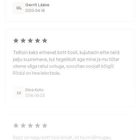
Gerrit Lääne
GL
2020-04-18
Tellisin kaks erinevat kott-tooli, kujutasin ette neid
palju suuremana, kui tegelikult aga mina ja mu tütar
oleme väga rahul ostuga, soovitan soojalt kõigil!
Rõdul on hea lebotada.
Elina Kohv
EK
2018-05-23
Razz on nagu kott tool ainult, et ta on ülimugav,