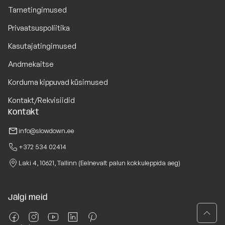
Tarnetingimused
Privaatsuspoliitika
Kasutajatingimused
Andmekaitse
Korduma kippuvad küsimused
Kontakt/Rekvisiidid
Kontakt
info@slowdown.ee
+372 534 02414
Laki 4, 10621, Tallinn (Eelnevalt palun kokkuleppida aeg)
Jälgi meid