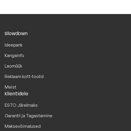
Slowdown
Ideepank
Kangainfo
Laomüük
Reklaam kott-toolid
Meist
Klientidele
ESTO Järelmaks
Garantii ja Tagastamine
Maksevõimalused