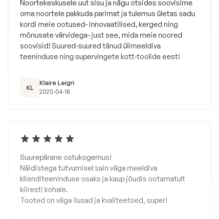
Noortekeskusele uut sisu ja nägu otsides soovisime
oma noortele pakkuda parimat ja tulemus ületas sadu
kordi meie ootused- innovaatilised, kerged ning
mõnusate värvidega- just see, mida meie noored
soovisid! Suured-suured tänud ülimeeldiva
teeninduse ning supervingete kott-toolide eest!
Klaire Leigri
KL
2020-04-18
Suurepärane ostukogemus!
Näidistega tutvumisel sain väga meeldiva
klienditeeninduse osaks ja kaup jõudis ootamatult
kiiresti kohale.
Tooted on väga ilusad ja kvaliteetsed, super!