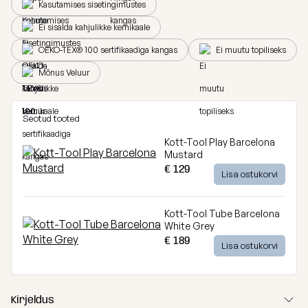
Kasutamises sisetingimustes
Breeze
Vaata
Ei sisalda kahjulikke kemikaale
kõiki
Dunes
OEKO-TEX® 100 sertifikaadiga kangas
Ei muutu topiliseks
Mõnus Veluur
Vaata
kõiki
Seotud tooted
Kott-Tool Play Barcelona
Mustard
€ 129
Lisa ostukorvi
Kott-Tool Tube Barcelona
White Grey
€ 189
Lisa ostukorvi
Kirjeldus