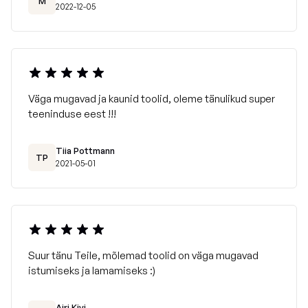
M
2022-12-05
Väga mugavad ja kaunid toolid, oleme tänulikud super
teeninduse eest !!!
Tiia Pottmann
TP
2021-05-01
Suur tänu Teile, mõlemad toolid on väga mugavad
istumiseks ja lamamiseks :)
Airi Kivi