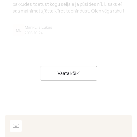
pakkudes toetust kogu seljale ja püsides nii. Lisaks ei
saa mainimata jätta kiiret teenindust. Olen väga rahul!
Mari-Liis Lukas
ML
2018-10-24
Vaata kõiki