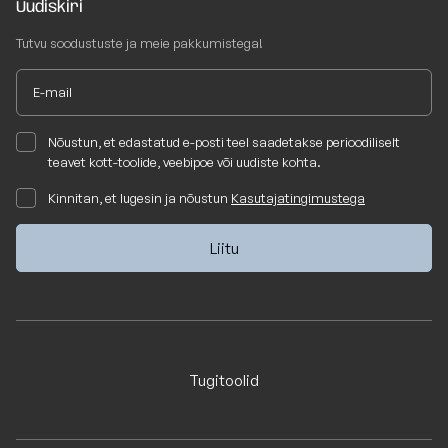
Uudiskiri
Tutvu soodustuste ja meie pakkumistega!
Nõustun, et edastatud e-posti teel saadetakse perioodiliselt
teavet kott-toolide, veebipoe või uudiste kohta.
Kinnitan, et lugesin ja nõustun
Kasutajatingimustega
Tugitoolid