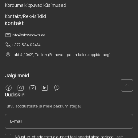
Korduma kippuvad küsimused
Kontakt/Rekvisiidid
Kontakt
info@slowdown.ee
+372 534 02414
Laki 4, 10621, Tallinn (Eelnevalt palun kokkuleppida aeg)
Jälgi meid
Uudiskiri
Tutvu soodustuste ja meie pakkumistega!
Nõustun, et edastatud e-posti teel saadetakse perioodiliselt