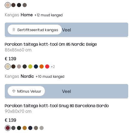
– 2026 aasta
Edition
toolid
Kott-
+372 534 02414
kollektsiooni
2026
toolid lastele
Laos
eriväljaanne
Kangas
Home
+12 muud kangad
info@slowdown.ee
Poroloon
OM
Waves
täitega kott-
Kollektsioonid
Veel
Sertifitseeritud kangas
Kontakt
LOUNGE
toolid
Teddy
Eesti
MASS
Poroloon täitega kott-tool Om 85 Nordic Beige
85x85x60 cm
Lamamistoolid
Madu
TUBE
€ 139
Tumbad
+2
Barcelona
COCOON
Diivanid
Kangas
Nordic
+10 muud kangad
Lure
RAZZ
luxe
Mooduldiivanid
ROLL
Veel
Mõnus Veluur
SNUG
Home
Komplektid
Poroloon täitega kott-tool Snug 80 Barcelona Bordo
MOOG
90x80x70 cm
Lauad
Nordic
€ 139
Vaata
kõiki
Koeravoodid