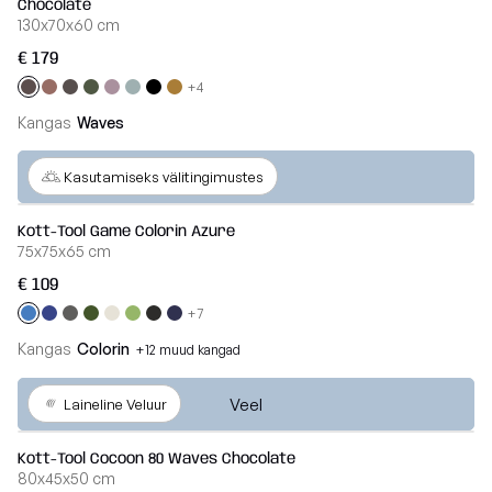
Chocolate
130x70x60 cm
€ 179
+4
Kangas
Waves
Veel
Kasutamiseks välitingimustes
Kott-Tool Game Colorin Azure
75x75x65 cm
€ 109
+7
Kangas
Colorin
+12 muud kangad
Veel
Laineline Veluur
Kott-Tool Cocoon 80 Waves Chocolate
80x45x50 cm