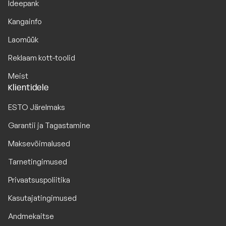
Ideepank
Kangainfo
Laomüük
Reklaam kott-toolid
Meist
Klientidele
ESTO Järelmaks
Garantii ja Tagastamine
Maksevõimalused
Tarnetingimused
Privaatsuspoliitika
Kasutajatingimused
Andmekaitse