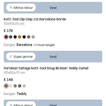
Veel
Mõnus Veluur
Kott-Tool Clip Clap 115 Barcelona Bordo
115x90x75 cm
€ 179
Kangas
Barcelona
+1 muud kangad
Veel
Super pehme
Poroloon täitega kott-tool Snug 80 Bear Teddy Camel
90x80x70 cm
€ 149
Kangas
Teddy
Veel
Mõnus Veluur