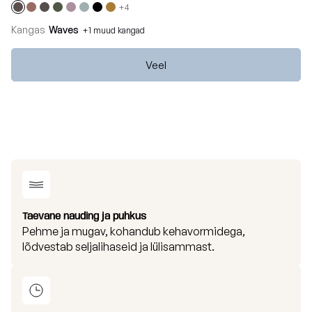
+4
Kangas
Waves
+1 muud kangad
Veel
Taevane nauding ja puhkus
Pehme ja mugav, kohandub kehavormidega,
lõdvestab seljalihaseid ja lülisammast.