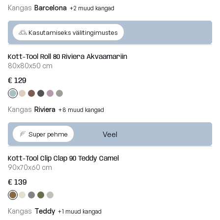
Breeze
Kangas
Barcelona
+2 muud kangad
Vaata
kõiki
Veel
Dunes
Kasutamiseks välitingimustes
Vaata
Kott-Tool Roll 80 Riviera Akvaamariin
80x80x50 cm
kõiki
€ 129
Kangas
Riviera
+8 muud kangad
Veel
Super pehme
Kott-Tool Clip Clap 90 Teddy Camel
90x70x60 cm
€ 139
Kangas
Teddy
+1 muud kangad