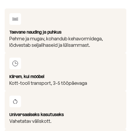
Taevane nauding ja puhkus
Pehme ja mugav, kohandub kehavormidega,
lõdvestab seljalihaseid ja lülisammast.
Kiirem, kui mööbel
Kott-tooli transport, 3-5 tööpäevaga
Universaalseks kasutuseks
Vahetatav väliskott.