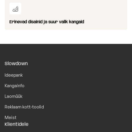
Erinevad disainid ja suur valik kangaid
Slowdown
Ideepank
Kangainfo
Laomüük
Reklaam kott-toolid
Meist
Klientidele