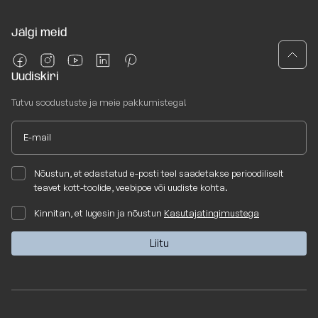
Jälgi meid
Uudiskiri
Tutvu soodustuste ja meie pakkumistega!
Nõustun, et edastatud e-posti teel saadetakse perioodiliselt
teavet kott-toolide, veebipoe või uudiste kohta.
Kinnitan, et lugesin ja nõustun
Kasutajatingimustega