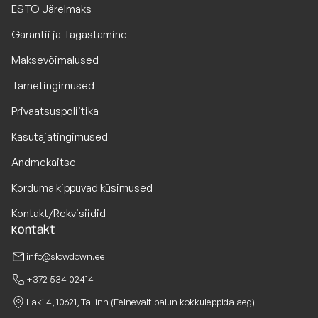
ESTO Järelmaks
Garantii ja Tagastamine
Maksevõimalused
Tarnetingimused
Privaatsuspoliitika
Kasutajatingimused
Andmekaitse
Korduma kippuvad küsimused
Kontakt/Rekvisiidid
Kontakt
info@slowdown.ee
+372 534 02414
Laki 4, 10621, Tallinn (Eelnevalt palun kokkuleppida aeg)