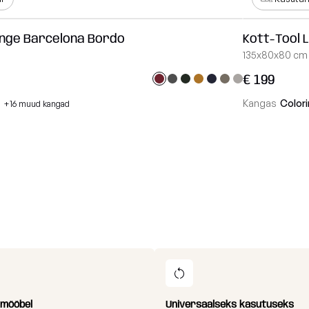
unge Barcelona Bordo
Kott-Tool 
135x80x80 cm
€ 199
Kangas
Colori
+16 muud kangad
i mööbel
Universaalseks kasutuseks