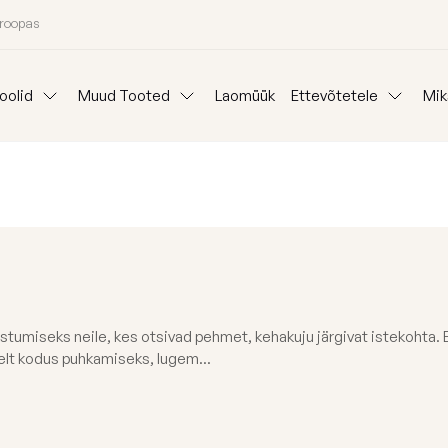
uroopas
oolid
Muud Tooted
Laomüük
Ettevõtetele
Mik
Padjad
Ideepank
Reklaam kott-to
Lauad
anid
Mooduldiivanid
Komplektid
Koeravoodid
Välisvaibad
Kangainfo
Kott-tooli Rent
Kinkepakkimine
Blogi
Väliskotid
Meist
 istumiseks neile, kes otsivad pehmet, kehakuju järgivat istekohta.
oni järgi
Osta kategooria
lt kodus puhkamiseks, lugem...
Täitegraanulid
26 aasta kollektsiooni eriväljaanne
Tugitoolid
Kaitsekate
Kott-toolid l
Poroloon täit