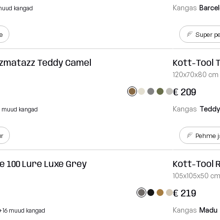
Kangas
Barce
muud kangad
e
Super 
zzmatazz Teddy Camel
Kott-Tool 
120x70x80 cm
€ 209
Kangas
Teddy
2 muud kangad
ur
Pehme j
e 100 Lure Luxe Grey
Kott-Tool 
105x105x50 c
€ 219
Kangas
Madu
+16 muud kangad