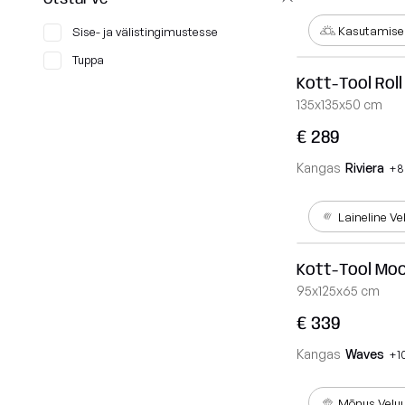
Kasutamisek
Sise- ja välistingimustesse
Tuppa
Kott-Tool Roll
135x135x50 cm
€ 289
Kangas
Riviera
+8
Laineline Ve
Kott-Tool Mo
95x125x65 cm
€ 339
Kangas
Waves
+1
Mõnus Velu