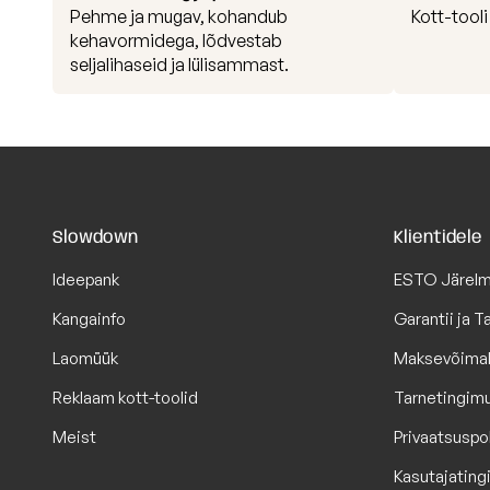
Pehme ja mugav, kohandub
Kott-tool
kehavormidega, lõdvestab
seljalihaseid ja lülisammast.
Slowdown
Klientidele
Ideepank
ESTO Järel
Kangainfo
Garantii ja 
Laomüük
Maksevõima
Reklaam kott-toolid
Tarnetingim
Meist
Privaatsuspol
Kasutajatin