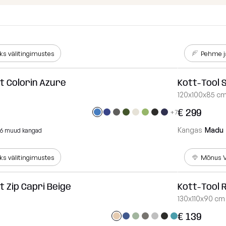
Kanga Näidised
Lamamistool
Tumbad
Diivanid
s välitingimustes
Pehme j
Mooduldiivan
t Colorin Azure
Kott-Tool 
Komplektid
120x100x85 c
Lauad
€ 299
+7
Koeravoodid
Kangas
Madu
16 muud kangad
Vaata kõiki
s välitingimustes
Mõnus V
t Zip Capri Beige
Kott-Tool 
130x110x90 cm
€ 139