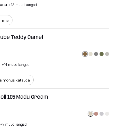
lona
+13 muud kangad
pehme
Tube Teddy Camel
+14 muud kangad
a mõnus katsuda
Roll 105 Madu Cream
m
+9 muud kangad