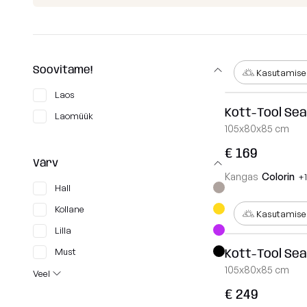
+372 534 02414
MASS
info@slowdown.ee
TUBE
COCOON
Soovitame!
Kontakt
Kasutamisek
RAZZ
Laos
Eesti
Kott-Tool Sea
ROLL
Laomüük
105x80x85 cm
SNUG
€ 169
MOOG
Värv
Kangas
Colorin
+
Hall
Vaata kõiki
Kollane
Kasutamisek
Lilla
Must
Kott-Tool Sea
105x80x85 cm
Veel
€ 249