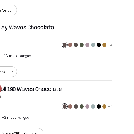
e Veluur
Play Waves Chocolate
+4
s
+13 muud kangad
e Veluur
Roll 190 Waves Chocolate
m
+4
s
+2 muud kangad
iseks välitingimustes