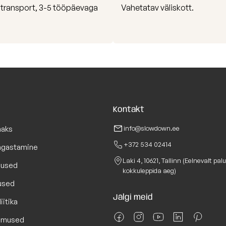
i transport, 3-5 tööpäevaga
Vahetatav väliskott.
Kontakt
maks
info@slowdown.ee
+372 534 02414
Tagastamine
Laki 4, 10621, Tallinn (Eelnevalt pal
lused
kokkuleppida aeg)
used
Jälgi meid
iitika
gimused