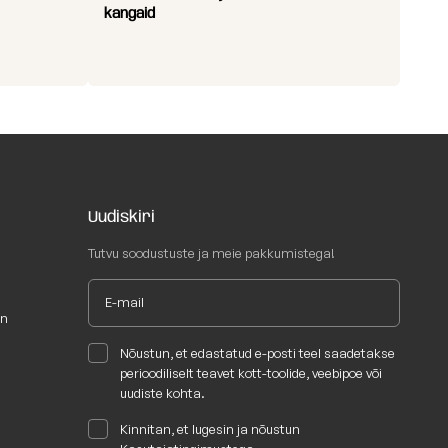
kangaid
Uudiskiri
Tutvu soodustuste ja meie pakkumistega!
un
Nõustun, et edastatud e-posti teel saadetakse
perioodiliselt teavet kott-toolide, veebipoe või
uudiste kohta.
Kinnitan, et lugesin ja nõustun