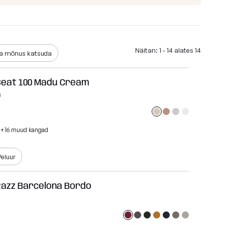
id
Madu
Barcelona
Lure luxe
Näitan: 1 - 14 alates 14
a mõnus katsuda
id
Home
Seat 100 Madu Cream
Nordic
m
Breeze
Dunes
+16 muud kangad
Vaata kõiki
eluur
Razz Barcelona Bordo