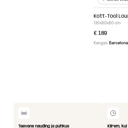
Kott-Tool Lo
135x80x80 cm
€ 189
Kangas
Barcelona
Taevane nauding ja puhkus
Kiirem, ku