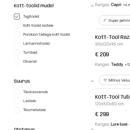
Kangas
Capri
+6 
Kott-toolid mudel
Tugitoolid
Super pehm
Kott-toolid lastele
Poroloon täitega kott-toolid
Kott-Tool Ra
Lamamistoolid
155x120x95 cm
Tumbad
€ 209
Diivanid
Kangas
Teddy
+1
Mõnus Velu
Suurus
Täiskasvanule
Kott-Tool Tub
Lastele
120x100x80 cm
Teismelistele
€ 299
Kangas
Lure luxe
Otstarve