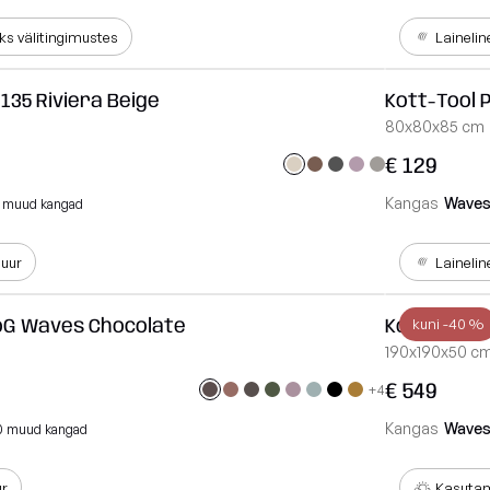
s välitingimustes
Lainelin
 135 Riviera Beige
Kott-Tool 
80x80x85 cm
€ 129
Kangas
Wave
 muud kangad
luur
Lainelin
oG Waves Chocolate
Kott-Tool 
kuni -40 %
190x190x50 c
€ 549
+4
Kangas
Wave
0 muud kangad
ur
Kasutam