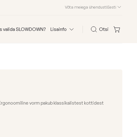
Võta meiega ühendust!
Eesti
s valida SLOWDOWN?
Lisainfo
Otsi
Otsi
olid
KKK
Kliendid meist
Edasimüüjad
Kontakt
 Ergonoomiline vorm pakub klassikalistest kottidest
 järgi
Osta kanga järgi
Edition 2026
astele
Waves
ega kott-toolid
Teddy