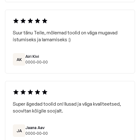
Suur tänu Teile, mõlemad toolid on väga mugavad
istumiseks ja lamamiseks :)
Airi Kivi
AK
0000-00-00
Super ägedad toolid on! Ilusad ja väga kvaliteetsed,
soovitan kõigile soojalt.
Jaana Aav
JA
0000-00-00