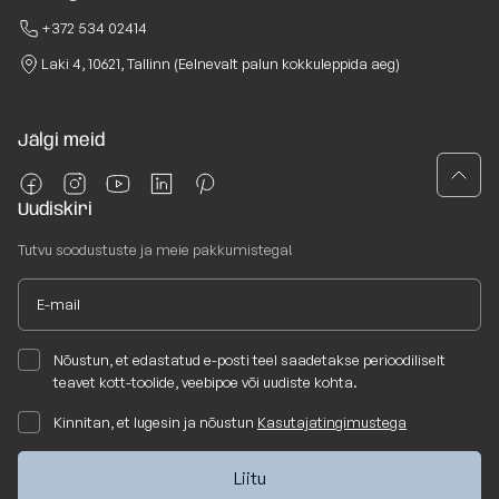
+372 534 02414
Laki 4, 10621, Tallinn (Eelnevalt palun kokkuleppida aeg)
Jälgi meid
Uudiskiri
Tutvu soodustuste ja meie pakkumistega!
Nõustun, et edastatud e-posti teel saadetakse perioodiliselt
teavet kott-toolide, veebipoe või uudiste kohta.
Kinnitan, et lugesin ja nõustun
Kasutajatingimustega