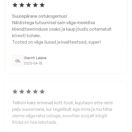
Suurepärane ostukogemus!
Näidistega tutvumisel sain väga meeldiva
klienditeeninduse osaks ja kaup jõudis ootamatult
kiiresti kohale.
Tooted on väga ilusad ja kvaliteetsed, super!
Gerrit Lääne
GL
2020-04-18
Tellisin kaks erinevat kott-tooli, kujutasin ette neid
palju suuremana, kui tegelikult aga mina ja mu tütar
oleme väga rahul ostuga, soovitan soojalt kõigil!
Rõdul on hea lebotada.