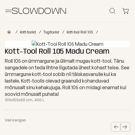
Otsi
Kott-toolid
Kott-toolid
Tugitoolid
Kott-tool Roll 105
Muud Tooted
Kott-Tool Roll 105 Madu Cream
Roll 105 on ümmargune ja ülimalt mugav kott-tool. Tänu
Laomüük
Tugitoolid
Lamamistoolid
Tumbad
Diiv
sangadele on teda lihtne liigutada ühest kohast teise. See
ümmargune kott-tool sobib nii täiskasvanuile kui ka
Kott-toolid
Ettevõtetele
lastele
lastele. Kott-toolis olevad graanulid kohanduvad
Poroloon
mõnusalt sinu kehakujuga. Roll 105 on midagi enamat kui
täitega
soovid mõnusalt puhata!
kott-toolid
Miks valida SLOWDOWN?
105x105x50 cm. 400 l.
Populaarsed
Osta
Osta
Osta
kategooriad
kollektsiooni
kategooria
kanga
Lisainfo
järgi
järgi
järgi
Vali kangas
Näita
FURRITO
Tugitoolid
kõik Kott-