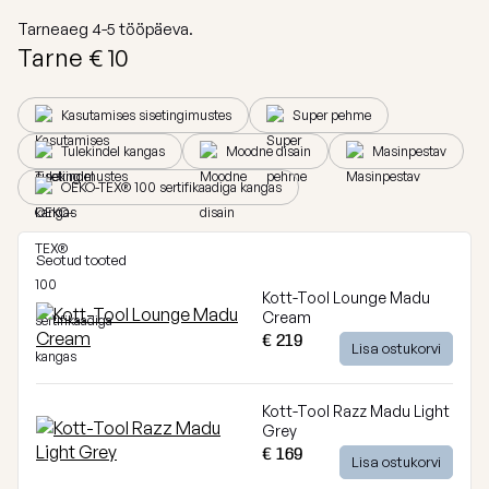
Breeze
Tarneaeg
4-5
tööpäeva.
Vaata
Tarne €
10
kõiki
Dunes
Kasutamises sisetingimustes
Super pehme
Vaata
kõiki
Tulekindel kangas
Moodne disain
Masinpestav
OEKO-TEX® 100 sertifikaadiga kangas
Seotud tooted
Kott-Tool Lounge Madu
Cream
€ 219
Lisa ostukorvi
Kott-Tool Razz Madu Light
Grey
€ 169
Lisa ostukorvi