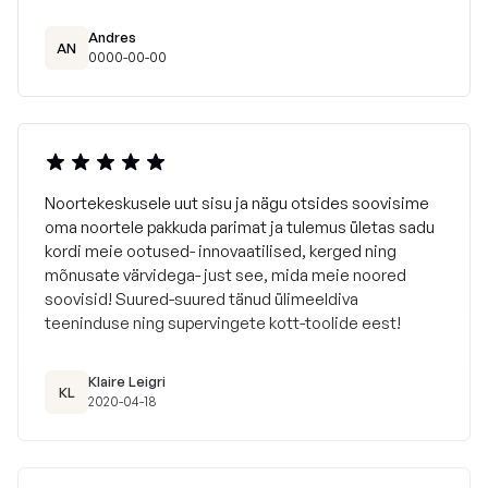
Andres
AN
0000-00-00
Noortekeskusele uut sisu ja nägu otsides soovisime
oma noortele pakkuda parimat ja tulemus ületas sadu
kordi meie ootused- innovaatilised, kerged ning
mõnusate värvidega- just see, mida meie noored
soovisid! Suured-suured tänud ülimeeldiva
teeninduse ning supervingete kott-toolide eest!
Klaire Leigri
KL
2020-04-18