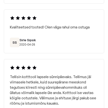
Kvaliteetsed tooted! Olen väga rahul oma ostuga
Sirle Sipsik
SS
2020-04-28
Tellisin kotttooli lapsele sünnipäevaks. Tellimus jäi
viimasele hetkele, kuid suurepärane meeskond
tegutses kiiresti ning sünnipäevahommikuks oli
üllatus võimalik lapsele üle anda. Kotttool ise vastas
kõigile ootustele. Välimuse ja ehituse järgi pakub see
rõõmu ja istumismõnu kauaks.