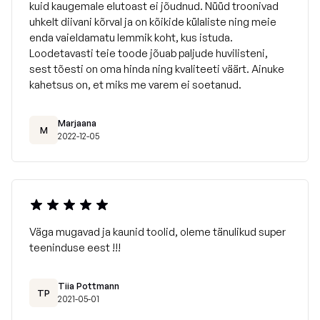
kuid kaugemale elutoast ei jõudnud. Nüüd troonivad
uhkelt diivani kõrval ja on kõikide külaliste ning meie
enda vaieldamatu lemmik koht, kus istuda.
Loodetavasti teie toode jõuab paljude huvilisteni,
sest tõesti on oma hinda ning kvaliteeti väärt. Ainuke
kahetsus on, et miks me varem ei soetanud.
Marjaana
M
2022-12-05
Väga mugavad ja kaunid toolid, oleme tänulikud super
teeninduse eest !!!
Tiia Pottmann
TP
2021-05-01