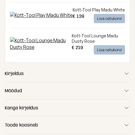
Kott-Tool Play Madu White
€ 139
Lisa ostukorvi
Kott-Tool Lounge Madu
Dusty Rose
€ 219
Lisa ostukorvi
Kirjeldus
Mõõdud
Kanga kirjeldus
Toode koosneb
(A) Pikkus
105 cm