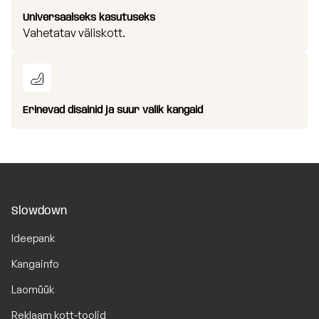
Universaalseks kasutuseks
Vahetatav väliskott.
Erinevad disainid ja suur valik kangaid
Slowdown
Ideepank
Kangainfo
Laomüük
Reklaam kott-toolid