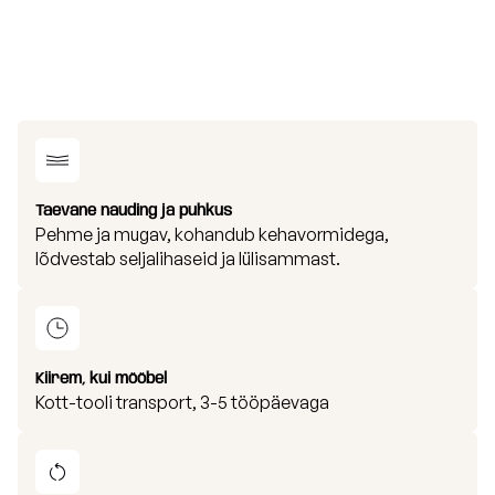
Taevane nauding ja puhkus
Pehme ja mugav, kohandub kehavormidega,
lõdvestab seljalihaseid ja lülisammast.
Kiirem, kui mööbel
Kott-tooli transport, 3-5 tööpäevaga