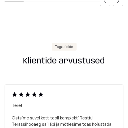
suurema tihedusega polüstüreenhelmestega, mis on
valmistatud Euroopa Liidus. Täitehelmed on mittesüttivad
ja sertifitseeritud vastavalt
DIN 4102
standardile.
Tagasiside
Klientide arvustused
Tere!
Ostsime suvel kott-tooli komplekti Restful.
Terassihooaeg sai läbi ja mõtlesime toas hoiustada,