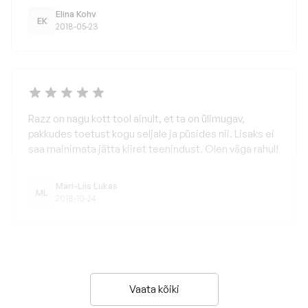
Elina Kohv
EK
2018-05-23
Razz on nagu kott tool ainult, et ta on ülimugav,
pakkudes toetust kogu seljale ja püsides nii. Lisaks ei
saa mainimata jätta kiiret teenindust. Olen väga rahul!
Mari-Liis Lukas
ML
2018-10-24
Vaata kõiki