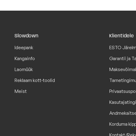
Slowdown
Klientidele
Ideepank
ESTO Järel
Kangainfo
Garantii ja 
Laomüük
Maksevõima
Reklaam kott-toolid
Tarnetingim
Meist
Privaatsuspol
Kasutajatin
Andmekaits
Korduma kip
Kontakt/Rekv