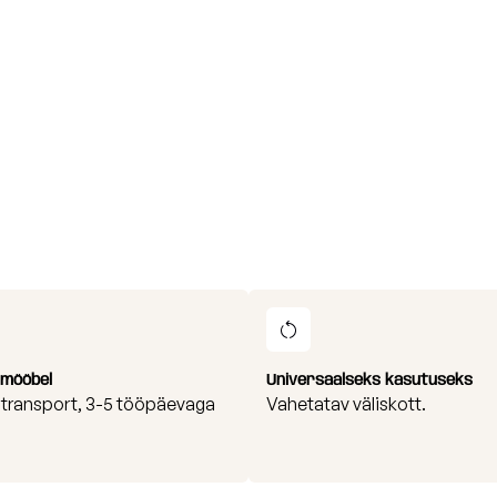
i mööbel
Universaalseks kasutuseks
i transport, 3-5 tööpäevaga
Vahetatav väliskott.