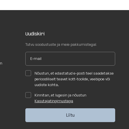
Uudiskiri
Tutvu soodustuste ja meie pakkumistega!
un
Nõustun, et edastatud e-posti teel saadetakse
perioodiliselt teavet kott-toolide, veebipoe või
uudiste kohta.
Kinnitan, et lugesin ja nõustun
Kasutajatingimustega