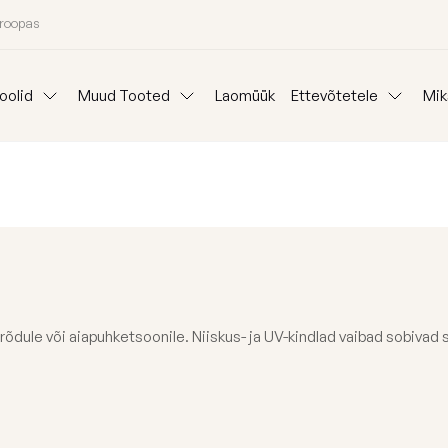
uroopas
oolid
Muud Tooted
Laomüük
Ettevõtetele
Mik
Padjad
Ideepank
Reklaam kott-to
Lauad
anid
Mooduldiivanid
Komplektid
Koeravoodid
Välisvaibad
Kangainfo
Kott-tooli Rent
Kinkepakkimine
Blogi
Väliskotid
Meist
e, rõdule või aiapuhketsoonile. Niiskus- ja UV-kindlad vaibad sobivad
oni järgi
Osta kategooria
Täitegraanulid
26 aasta kollektsiooni eriväljaanne
Tugitoolid
Kaitsekate
Kott-toolid l
Poroloon täit