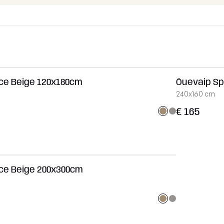
Kanga Näidised
Lamamistool
Tumbad
Diivanid
Mooduldiivan
ce Beige 120x180cm
Õuevaip Sp
Komplektid
240x160 cm
Lauad
€ 165
Koeravoodid
Vaata kõiki
ce Beige 200x300cm