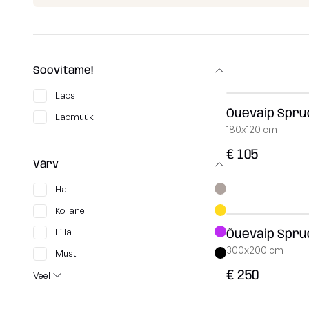
+372 534 02414
MASS
info@slowdown.ee
TUBE
COCOON
Soovitame!
Kontakt
RAZZ
Laos
Eesti
Õuevaip Spru
ROLL
Laomüük
180x120 cm
SNUG
€ 105
MOOG
Värv
Hall
Vaata kõiki
Kollane
Lilla
Õuevaip Spru
300x200 cm
Must
€ 250
Veel