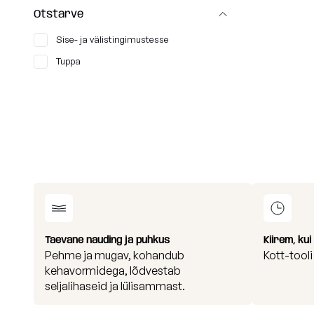
Otstarve
Sise- ja välistingimustesse
Tuppa
Taevane nauding ja puhkus
Kiirem, ku
Pehme ja mugav, kohandub
Kott-tool
kehavormidega, lõdvestab
seljalihaseid ja lülisammast.