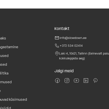
Kontakt
maks
info@slowdown.ee
+372 534 02414
Tagastamine
Laki 4, 10621, Tallinn (Eelnevalt pal
lused
kokkuleppida aeg)
used
Jälgi meid
iitika
gimused
e
puvad küsimused
isiidid