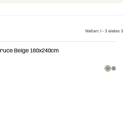
id
Madu
Barcelona
Lure luxe
Näitan: 1 - 3 alates 3
id
Home
ruce Beige 160x240cm
Nordic
Breeze
Dunes
Vaata kõiki