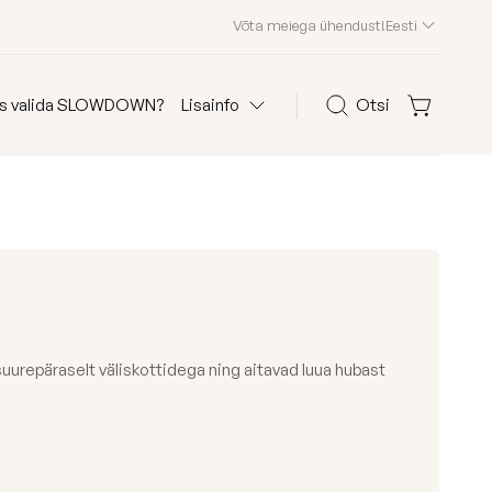
Võta meiega ühendust!
Eesti
s valida SLOWDOWN?
Lisainfo
Otsi
Otsi
olid
KKK
Kliendid meist
Edasimüüjad
Kontakt
 suurepäraselt väliskottidega ning aitavad luua hubast
 järgi
Osta kanga järgi
Edition 2026
astele
Waves
ega kott-toolid
Teddy