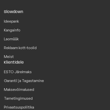
Slowdown
Ideepank
Kangainfo
Laomüük
Reklaam kott-toolid
Meist
Klientidele
ESTO Järelmaks
Garantii ja Tagastamine
Maksevõimalused
Tarnetingimused
Privaatsuspoliitika