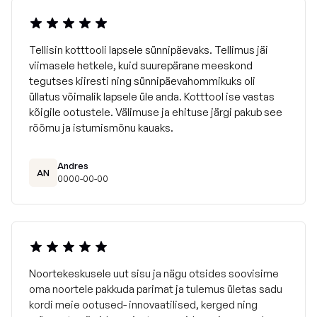
Tellisin kotttooli lapsele sünnipäevaks. Tellimus jäi
viimasele hetkele, kuid suurepärane meeskond
tegutses kiiresti ning sünnipäevahommikuks oli
üllatus võimalik lapsele üle anda. Kotttool ise vastas
kõigile ootustele. Välimuse ja ehituse järgi pakub see
rõõmu ja istumismõnu kauaks.
Andres
AN
0000-00-00
Noortekeskusele uut sisu ja nägu otsides soovisime
oma noortele pakkuda parimat ja tulemus ületas sadu
kordi meie ootused- innovaatilised, kerged ning