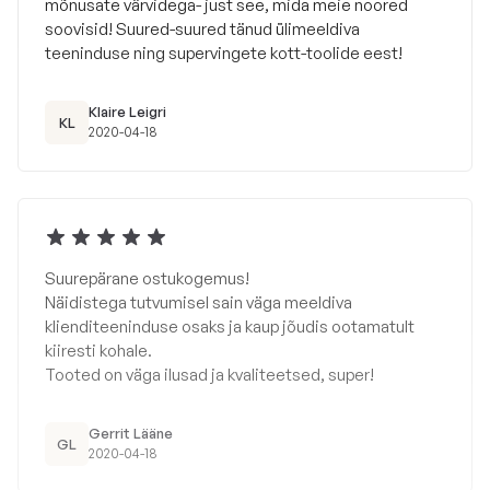
mõnusate värvidega- just see, mida meie noored
soovisid! Suured-suured tänud ülimeeldiva
teeninduse ning supervingete kott-toolide eest!
Klaire Leigri
KL
2020-04-18
Suurepärane ostukogemus!
Näidistega tutvumisel sain väga meeldiva
klienditeeninduse osaks ja kaup jõudis ootamatult
kiiresti kohale.
Tooted on väga ilusad ja kvaliteetsed, super!
Gerrit Lääne
GL
2020-04-18