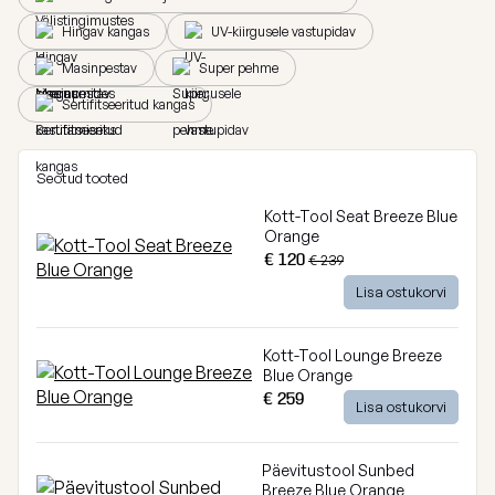
Breeze
Hingav kangas
UV-kiirgusele vastupidav
Vaata
Masinpestav
Super pehme
kõiki
Dunes
Sertifitseeritud kangas
Vaata
kõiki
Seotud tooted
Kott-Tool Seat Breeze Blue
Orange
€ 120
€ 239
Lisa ostukorvi
Kott-Tool Lounge Breeze
Blue Orange
€ 259
Lisa ostukorvi
Päevitustool Sunbed
Breeze Blue Orange