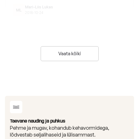
Mari-Liis Lukas
ML
2018-10-24
Vaata kõiki
Taevane nauding ja puhkus
Pehme ja mugav, kohandub kehavormidega,
lõdvestab seljalihaseid ja lülisammast.