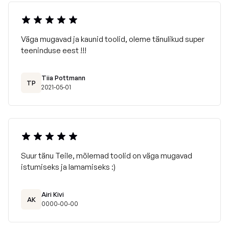
Väga mugavad ja kaunid toolid, oleme tänulikud super
teeninduse eest !!!
Tiia Pottmann
TP
2021-05-01
Suur tänu Teile, mõlemad toolid on väga mugavad
istumiseks ja lamamiseks :)
Airi Kivi
AK
0000-00-00