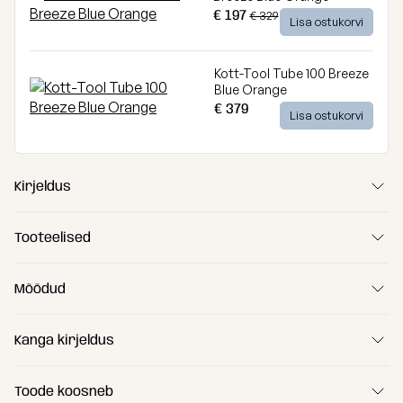
€ 197
€ 329
Lisa ostukorvi
Kott-Tool Tube 100 Breeze
Blue Orange
€ 379
Lisa ostukorvi
Kirjeldus
Tooteelised
Mõõdud
Kanga kirjeldus
Toode koosneb
(A) Pikkus
45 cm