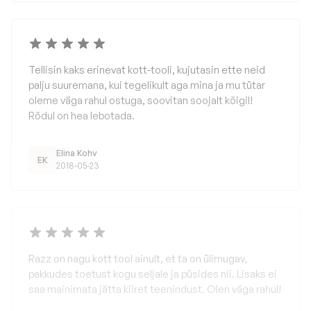
Tellisin kaks erinevat kott-tooli, kujutasin ette neid
palju suuremana, kui tegelikult aga mina ja mu tütar
oleme väga rahul ostuga, soovitan soojalt kõigil!
Rõdul on hea lebotada.
Elina Kohv
EK
2018-05-23
Razz on nagu kott tool ainult, et ta on ülimugav,
pakkudes toetust kogu seljale ja püsides nii. Lisaks ei
saa mainimata jätta kiiret teenindust. Olen väga rahul!