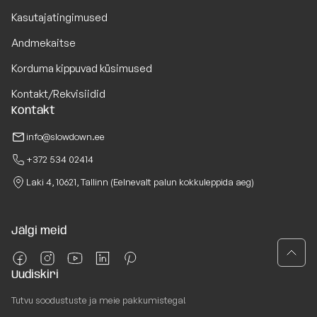
Kasutajatingimused
Andmekaitse
Korduma kippuvad küsimused
Kontakt/Rekvisiidid
Kontakt
info@slowdown.ee
+372 534 02414
Laki 4, 10621, Tallinn (Eelnevalt palun kokkuleppida aeg)
Jälgi meid
Uudiskiri
Tutvu soodustuste ja meie pakkumistega!