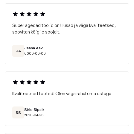
Super ägedad toolid on! Ilusad ja väga kvaliteetsed,
soovitan kõigile soojalt.
Jaana Aav
JA
0000-00-00
Kvaliteetsed tooted! Olen väga rahul oma ostuga
Sirle Sipsik
SS
2020-04-28