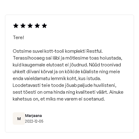
SLOWDOWN kott-toolid on täidetud vastupidavamate,
suurema tihedusega polüstüreenhelmestega, mis on
valmistatud Euroopa Liidus. Täitehelmed on mittesüttivad
ja sertifitseeritud vastavalt
DIN 4102
standardile.
Tere!
Ostsime suvel kott-tooli komplekti Restful.
Terassihooaeg sai läbi ja mõtlesime toas hoiustada,
kuid kaugemale elutoast ei jõudnud. Nüüd troonivad
uhkelt diivani kõrval ja on kõikide külaliste ning meie
enda vaieldamatu lemmik koht, kus istuda.
Loodetavasti teie toode jõuab paljude huvilisteni,
sest tõesti on oma hinda ning kvaliteeti väärt. Ainuke
kahetsus on, et miks me varem ei soetanud.
Marjaana
M
2022-12-05