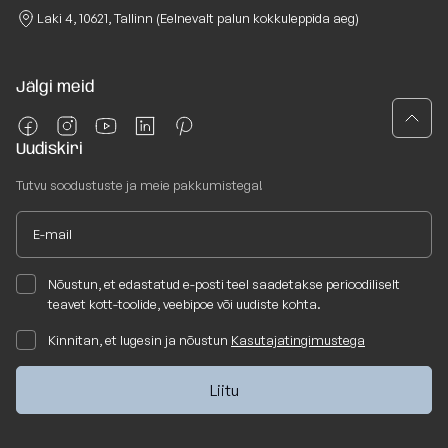
Laki 4, 10621, Tallinn (Eelnevalt palun kokkuleppida aeg)
Jälgi meid
Uudiskiri
Tutvu soodustuste ja meie pakkumistega!
Nõustun, et edastatud e-posti teel saadetakse perioodiliselt
teavet kott-toolide, veebipoe või uudiste kohta.
Kinnitan, et lugesin ja nõustun
Kasutajatingimustega