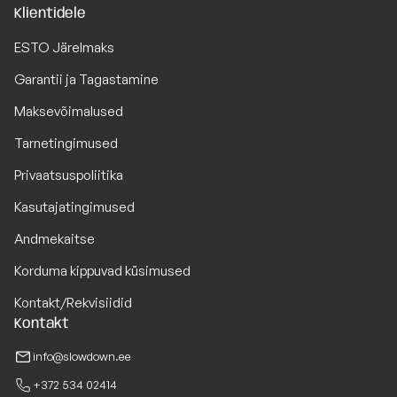
Klientidele
ESTO Järelmaks
Garantii ja Tagastamine
Maksevõimalused
Tarnetingimused
Privaatsuspoliitika
Kasutajatingimused
Andmekaitse
Korduma kippuvad küsimused
Kontakt/Rekvisiidid
Kontakt
info@slowdown.ee
+372 534 02414