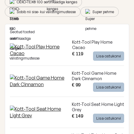
OEKO-TEX® 100 sertifikaadiga kangas
Breeze
Vaata
Sobib nii sise- kui välistingimustesse
Super pehme
kõiki
Dunes
Seotud tooted
Vaata
kõiki
Kott-Tool Play Home
Cacao
€ 119
Lisa ostukorvi
Kott-Tool Game Home
Dark Cinnamon
€ 99
Lisa ostukorvi
Kott-Tool Seat Home Light
Grey
€ 149
Lisa ostukorvi