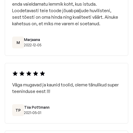
enda vaieldamatu lemmik koht, kus istuda.
Loodetavasti teie toode jõuab paljude huvilisteni,
sest tõesti on oma hinda ning kvaliteeti väärt. Ainuke
kahetsus on, et miks me varem ei soetanud.
Marjaana
M
2022-12-05
Väga mugavad ja kaunid toolid, oleme tänulikud super
teeninduse eest !!!
Tiia Pottmann
TP
2021-05-01