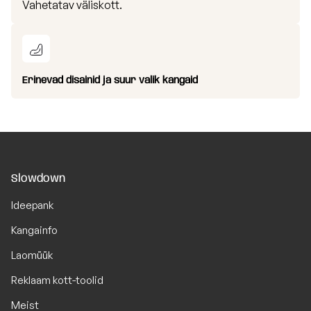
Vahetatav väliskott.
Erinevad disainid ja suur valik kangaid
Slowdown
Ideepank
Kangainfo
Laomüük
Reklaam kott-toolid
Meist