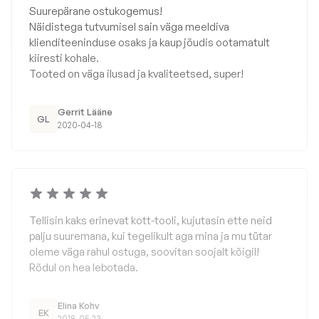
Suurepärane ostukogemus!
Näidistega tutvumisel sain väga meeldiva
klienditeeninduse osaks ja kaup jõudis ootamatult
kiiresti kohale.
Tooted on väga ilusad ja kvaliteetsed, super!
Gerrit Lääne
GL
2020-04-18
Tellisin kaks erinevat kott-tooli, kujutasin ette neid
palju suuremana, kui tegelikult aga mina ja mu tütar
oleme väga rahul ostuga, soovitan soojalt kõigil!
Rõdul on hea lebotada.
Elina Kohv
EK
2018-05-23