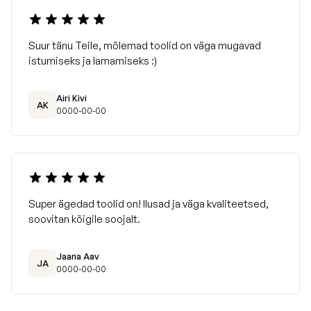
Suur tänu Teile, mõlemad toolid on väga mugavad
istumiseks ja lamamiseks :)
Airi Kivi
AK
0000-00-00
Super ägedad toolid on! Ilusad ja väga kvaliteetsed,
soovitan kõigile soojalt.
Jaana Aav
JA
0000-00-00