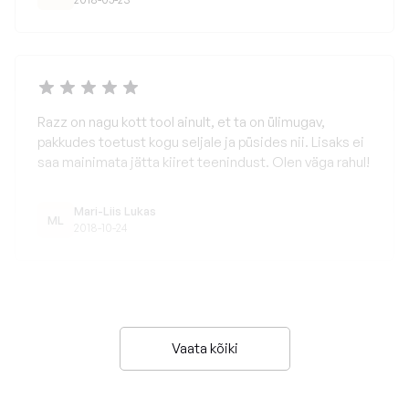
Razz on nagu kott tool ainult, et ta on ülimugav,
pakkudes toetust kogu seljale ja püsides nii. Lisaks ei
saa mainimata jätta kiiret teenindust. Olen väga rahul!
Mari-Liis Lukas
ML
2018-10-24
Vaata kõiki