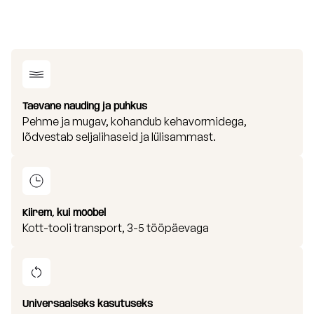
Taevane nauding ja puhkus
Pehme ja mugav, kohandub kehavormidega,
lõdvestab seljalihaseid ja lülisammast.
Kiirem, kui mööbel
Kott-tooli transport, 3-5 tööpäevaga
Universaalseks kasutuseks