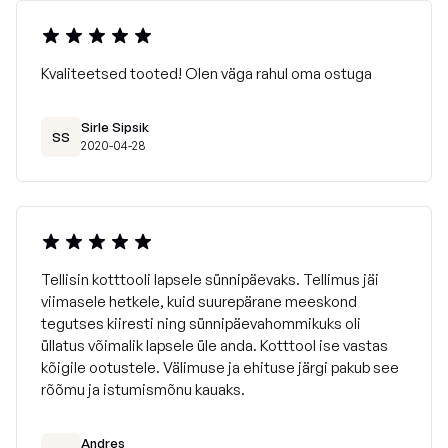
Kvaliteetsed tooted! Olen väga rahul oma ostuga
Sirle Sipsik
SS
2020-04-28
Tellisin kotttooli lapsele sünnipäevaks. Tellimus jäi
viimasele hetkele, kuid suurepärane meeskond
tegutses kiiresti ning sünnipäevahommikuks oli
üllatus võimalik lapsele üle anda. Kotttool ise vastas
kõigile ootustele. Välimuse ja ehituse järgi pakub see
rõõmu ja istumismõnu kauaks.
Andres