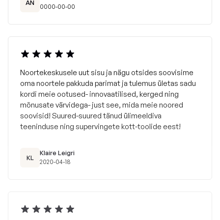
AN
0000-00-00
Noortekeskusele uut sisu ja nägu otsides soovisime
oma noortele pakkuda parimat ja tulemus ületas sadu
kordi meie ootused- innovaatilised, kerged ning
mõnusate värvidega- just see, mida meie noored
soovisid! Suured-suured tänud ülimeeldiva
teeninduse ning supervingete kott-toolide eest!
Klaire Leigri
KL
2020-04-18