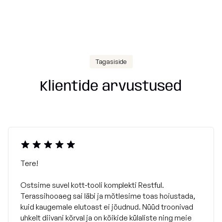
Tagasiside
Klientide arvustused
Tere!
Ostsime suvel kott-tooli komplekti Restful.
Terassihooaeg sai läbi ja mõtlesime toas hoiustada,
kuid kaugemale elutoast ei jõudnud. Nüüd troonivad
uhkelt diivani kõrval ja on kõikide külaliste ning meie