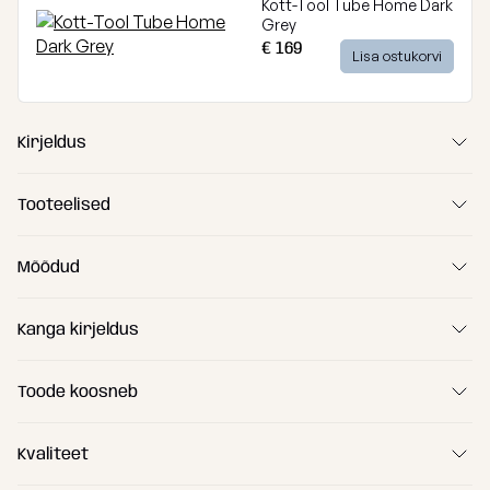
Kott-Tool Tube Home Dark
Grey
€ 169
Lisa ostukorvi
Kirjeldus
Tooteelised
Mõõdud
Kanga kirjeldus
Toode koosneb
(A) Pikkus
45 cm
(B) Laius
45 cm
Kvaliteet
Sisemine kate ComfortCore™
(C) Kõrgus