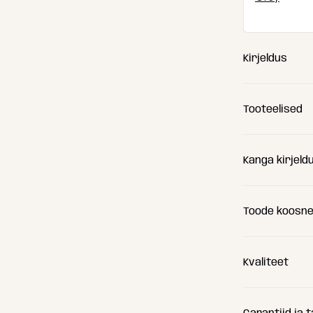
Kirjeldus
Tooteelised
Kanga kirjeld
Toode koosn
Kvaliteet
Sisemine 
Sellesse sis
polüstüreen
Garantiid ja 