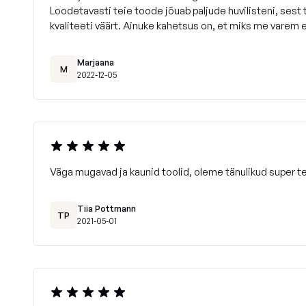
Loodetavasti teie toode jõuab paljude huvilisteni, sest
kvaliteeti väärt. Ainuke kahetsus on, et miks me varem 
Marjaana
M
2022-12-05
Väga mugavad ja kaunid toolid, oleme tänulikud super te
Tiia Pottmann
TP
2021-05-01