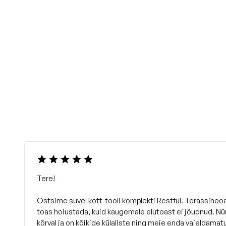
Tere!
Ostsime suvel kott-tooli komplekti Restful. Terassihooa
toas hoiustada, kuid kaugemale elutoast ei jõudnud. Nüü
kõrval ja on kõikide külaliste ning meie enda vaieldamat