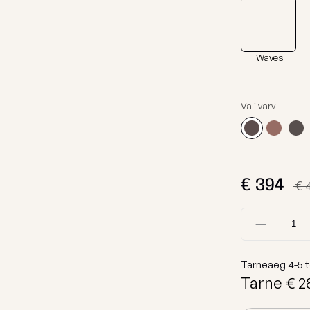
Kanga Näidised
Lamamistool
Tumbad
Waves
Diivanid
Mooduldiivan
Vali värv
Komplektid
Lauad
Koeravoodid
€
394
€ 
Vaata kõiki
Tarneaeg
4-5
t
Tarne €
2