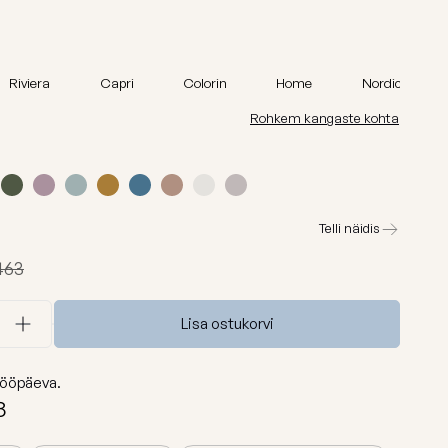
id
Madu
Barcelona
Riviera
Capri
Colorin
Home
Nordic
Lure luxe
Rohkem kangaste kohta
id
Home
Nordic
Breeze
Telli näidis
Dunes
463
Vaata kõiki
Lisa ostukorvi
ööpäeva.
8