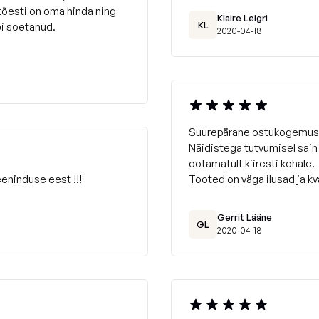
 tõesti on oma hinda ning
Klaire Leigri
KL
ei soetanud.
2020-04-18
Suurepärane ostukogemus
Näidistega tutvumisel sain
ootamatult kiiresti kohale.
eninduse eest !!!
Tooted on väga ilusad ja kv
Gerrit Lääne
GL
2020-04-18