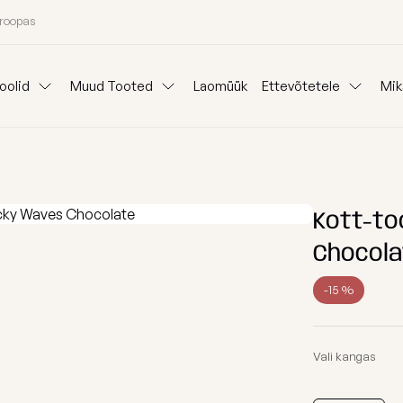
uroopas
oolid
Muud Tooted
Laomüük
Ettevõtetele
Mik
Padjad
Ideepank
Reklaam kott-to
Lauad
anid
Mooduldiivanid
Komplektid
Koeravoodid
Välisvaibad
Kangainfo
Kott-tooli Rent
Kott-to
Chocola
Kinkepakkimine
Blogi
Väliskotid
Meist
-15 %
oni järgi
Osta kategooria
Täitegraanulid
26 aasta kollektsiooni eriväljaanne
Tugitoolid
Vali kangas
Kaitsekate
Kott-toolid l
Poroloon täit