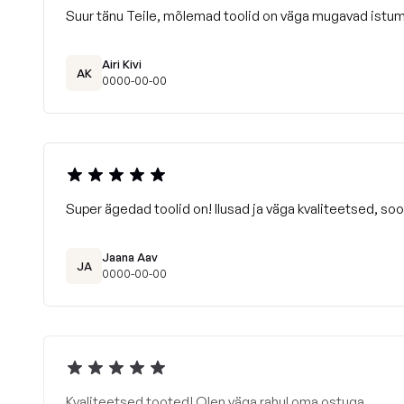
Suur tänu Teile, mõlemad toolid on väga mugavad istum
Airi Kivi
AK
0000-00-00
Super ägedad toolid on! Ilusad ja väga kvaliteetsed, soov
Jaana Aav
JA
0000-00-00
Kvaliteetsed tooted! Olen väga rahul oma ostuga