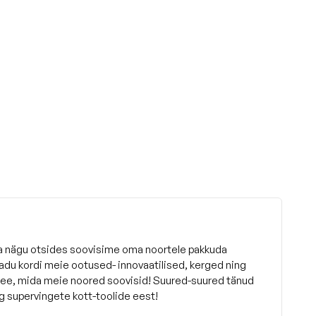
ja nägu otsides soovisime oma noortele pakkuda
sadu kordi meie ootused- innovaatilised, kerged ning
see, mida meie noored soovisid! Suured-suured tänud
g supervingete kott-toolide eest!