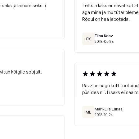
iseks ja lamamiseks :)
Tellisin kaks erinevat kott-
aga mina ja mu tütar oleme 
Rõdul on hea lebotada.
Elina Kohv
EK
2018-05-23
itan kõigile soojalt.
Razz on nagu kott tool ainul
püsides nii. Lisaks ei saa m
Mari-Liis Lukas
ML
2018-10-24