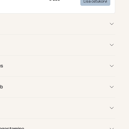
Lisa ostukorvi
us
eb
kate ComfortCore™
ekotti lisatakse kott-tooli täidis – pehmed
helmed. ComfortCore™ sisekott tagab vastupidavuse ja
tagastamine