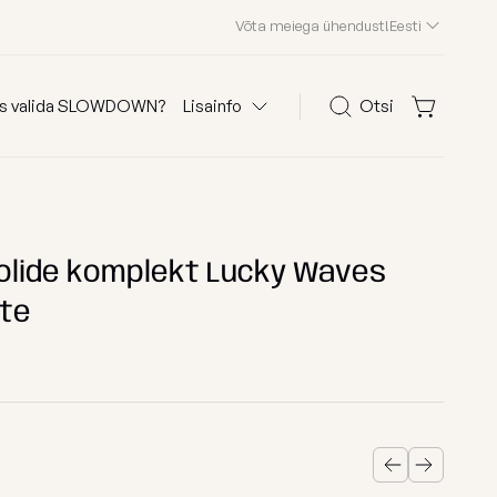
Võta meiega ühendust!
Eesti
s valida SLOWDOWN?
Lisainfo
Otsi
Otsi
olid
KKK
Kliendid meist
olide komplekt Lucky Waves
te
Edasimüüjad
Kontakt
 järgi
Osta kanga järgi
Edition 2026
astele
Waves
ega kott-toolid
Teddy