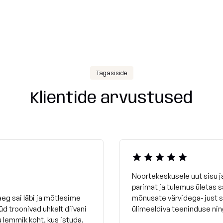
Tagasiside
Klientide arvustused
Noortekeskusele uut sisu 
parimat ja tulemus ületas 
eg sai läbi ja mõtlesime
mõnusate värvidega- just 
d troonivad uhkelt diivani
ülimeeldiva teeninduse nin
u lemmik koht, kus istuda.