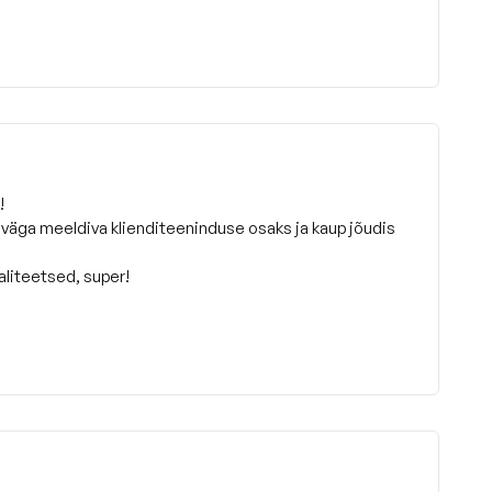
!
 väga meeldiva klienditeeninduse osaks ja kaup jõudis
aliteetsed, super!