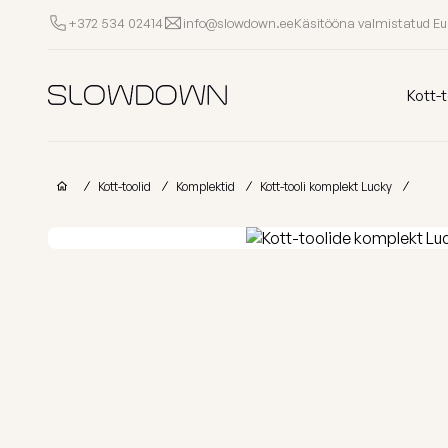
Käsitööna valmistatud E
+372 534 02414
info@slowdown.ee
Kott-toolid
Kott-t
Muud Tooted
Kott-toolid
Komplektid
Kott-tooli komplekt Lucky
Laomüük
Tugitoolid
Lamamistoolid
Tumbad
Diiv
Kott-toolid
Ettevõtetele
lastele
Poroloon
täitega
kott-toolid
Miks valida SLOWDOWN?
Populaarsed kategooriad
Osta kollektsio
Lisainfo
Näita kõik Kott-toolid
FURRITO – 20
Laos
OM
Kollektsioonid
LOUNGE