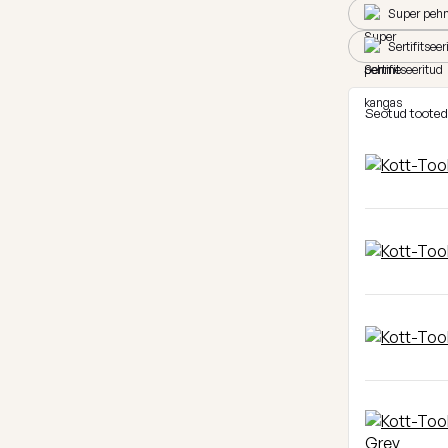
Super peh
Sertifitsee
Seotud tooted