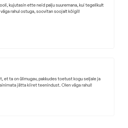
tooli, kujutasin ette neid palju suuremana, kui tegelikult
väga rahul ostuga, soovitan soojalt kõigil!
t, et ta on ülimugav, pakkudes toetust kogu seljale ja
ainimata jätta kiiret teenindust. Olen väga rahul!