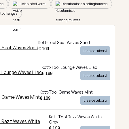
me
Hoiab hästi vormi
Kasutamises sisetingimustes
ritud kangas
Kott-Tool Seat Waves Sand
€ 169
Lisa ostukorvi
Kott-Tool Lounge Waves Lilac
€ 189
Lisa ostukorvi
Kott-Tool Game Waves Mint
€ 109
Lisa ostukorvi
Kott-Tool Razz Waves White
Grey
€ 139