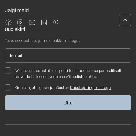
Jälgi meid
Uudiskiri
Tutvu soodustuste ja meie pakkumistega!
Nõustun, et edastatud e-posti teel saadetakse perioodiliselt
teavet kott-toolide, veebipoe või uudiste kohta.
Kinnitan, et lugesin ja nõustun
Kasutajatingimustega