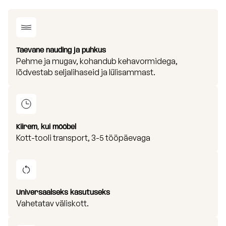
Taevane nauding ja puhkus
Pehme ja mugav, kohandub kehavormidega,
lõdvestab seljalihaseid ja lülisammast.
Kiirem, kui mööbel
Kott-tooli transport, 3-5 tööpäevaga
Universaalseks kasutuseks
Vahetatav väliskott.