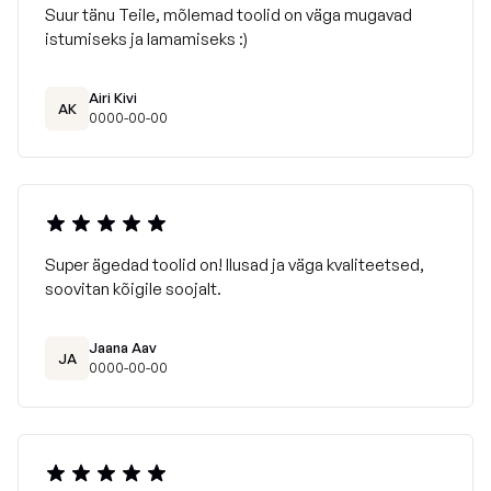
Suur tänu Teile, mõlemad toolid on väga mugavad
istumiseks ja lamamiseks :)
Airi Kivi
AK
0000-00-00
Super ägedad toolid on! Ilusad ja väga kvaliteetsed,
soovitan kõigile soojalt.
Jaana Aav
JA
0000-00-00