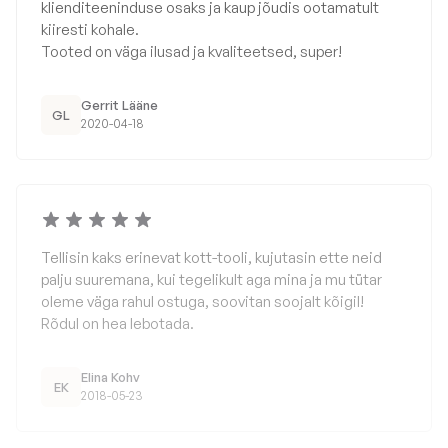
klienditeeninduse osaks ja kaup jõudis ootamatult
kiiresti kohale.
Tooted on väga ilusad ja kvaliteetsed, super!
Gerrit Lääne
GL
2020-04-18
Tellisin kaks erinevat kott-tooli, kujutasin ette neid
palju suuremana, kui tegelikult aga mina ja mu tütar
oleme väga rahul ostuga, soovitan soojalt kõigil!
Rõdul on hea lebotada.
Elina Kohv
EK
2018-05-23