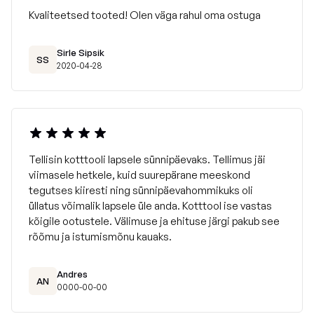
Kvaliteetsed tooted! Olen väga rahul oma ostuga
Sirle Sipsik
SS
2020-04-28
Tellisin kotttooli lapsele sünnipäevaks. Tellimus jäi
viimasele hetkele, kuid suurepärane meeskond
tegutses kiiresti ning sünnipäevahommikuks oli
üllatus võimalik lapsele üle anda. Kotttool ise vastas
kõigile ootustele. Välimuse ja ehituse järgi pakub see
rõõmu ja istumismõnu kauaks.
Andres
AN
0000-00-00