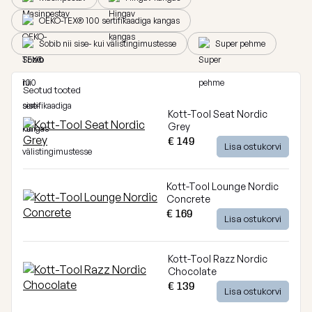
Breeze
OEKO-TEX® 100 sertifikaadiga kangas
Vaata
kõiki
Sobib nii sise- kui välistingimustesse
Super pehme
Dunes
Vaata
Seotud tooted
kõiki
Kott-Tool Seat Nordic
Grey
€ 149
Lisa ostukorvi
Kott-Tool Lounge Nordic
Concrete
€ 169
Lisa ostukorvi
Kott-Tool Razz Nordic
Chocolate
€ 139
Lisa ostukorvi