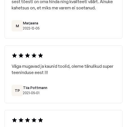
sest tõesti on oma hinda ning kvaliteeti väärt. Ainuke
kahetsus on, et miks me varem ei soetanud.
Marjaana
M
2022-12-05
Väga mugavad ja kaunid toolid, oleme tänulikud super
teeninduse eest !!!
Tiia Pottmann
TP
2021-05-01