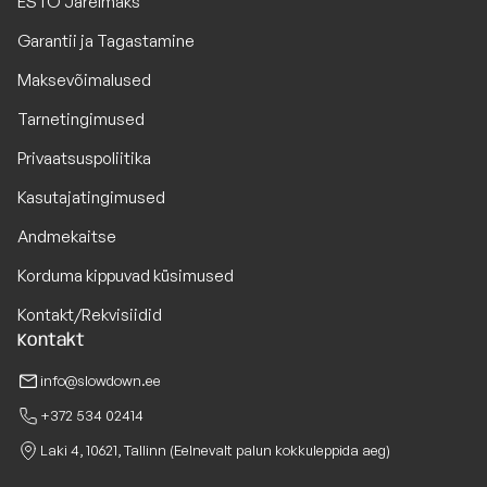
ESTO Järelmaks
Garantii ja Tagastamine
Maksevõimalused
Tarnetingimused
Privaatsuspoliitika
Kasutajatingimused
Andmekaitse
Korduma kippuvad küsimused
Kontakt/Rekvisiidid
Kontakt
info@slowdown.ee
+372 534 02414
Laki 4, 10621, Tallinn (Eelnevalt palun kokkuleppida aeg)