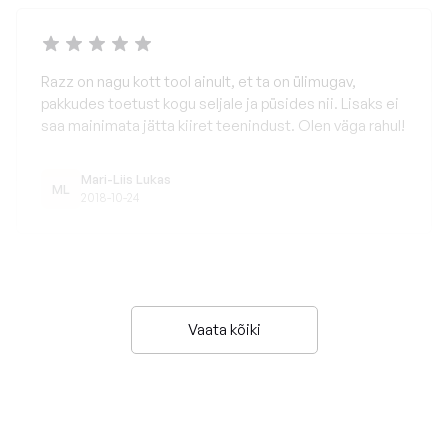
Razz on nagu kott tool ainult, et ta on ülimugav,
pakkudes toetust kogu seljale ja püsides nii. Lisaks ei
saa mainimata jätta kiiret teenindust. Olen väga rahul!
Mari-Liis Lukas
ML
2018-10-24
Vaata kõiki