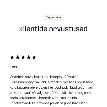
Tagasiside
Klientide arvustused
Tere!
Ostsime suvel kott-tooli komplekti Restful.
Terassihooaeg sai läbi ja mõtlesime toas hoiustada,
kuid kaugemale elutoast ei jõudnud. Nüüd troonivad
uhkelt diivani kõrval ja on kõikide külaliste ning meie
enda vaieldamatu lemmik koht, kus istuda.
Loodetavasti teie toode jõuab paljude huvilisteni,
Hooldusjuhend: