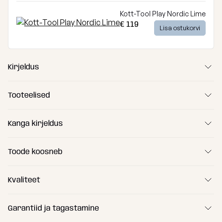
Kott-Tool Play Nordic Lime
€ 119
Lisa ostukorvi
Kirjeldus
Tooteelised
Kanga kirjeldus
Toode koosneb
Kvaliteet
Sisemine kate ComfortCore™
Sellesse sisekotti lisatakse kott-tooli täidis – pehmed
Garantiid ja tagastamine
polüstüreenhelmed. ComfortCore™ sisekott tagab