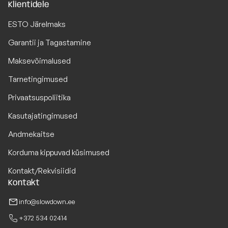
Klientidele
ESTO Järelmaks
Garantii ja Tagastamine
Maksevõimalused
Tarnetingimused
Privaatsuspoliitika
Kasutajatingimused
Andmekaitse
Korduma kippuvad küsimused
Kontakt/Rekvisiidid
Kontakt
info@slowdown.ee
+372 534 02414