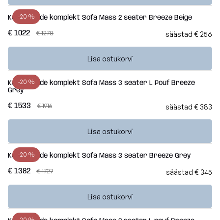
Breeze
-20 %
Kott-toolide komplekt Sofa Mass 2 seater Breeze Beige
Vaata
kõiki
€ 1022
Dunes
€ 1278
säästad € 256
Vaata
Lisa ostukorvi
kõiki
-20 %
Kott-toolide komplekt Sofa Mass 3 seater L Pouf Breeze
Grey
€ 1533
€ 1916
säästad € 383
Lisa ostukorvi
-20 %
Kott-toolide komplekt Sofa Mass 3 seater Breeze Grey
€ 1382
€ 1727
säästad € 345
Lisa ostukorvi
-20 %