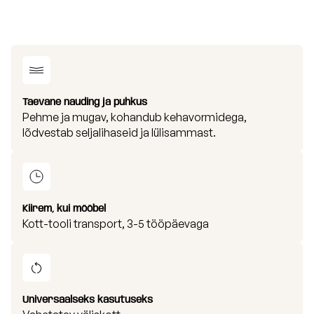
Taevane nauding ja puhkus
Pehme ja mugav, kohandub kehavormidega,
lõdvestab seljalihaseid ja lülisammast.
Kiirem, kui mööbel
Kott-tooli transport, 3-5 tööpäevaga
Universaalseks kasutuseks