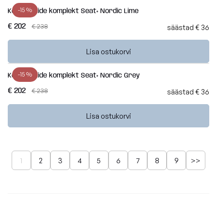
-15 %
Kott-toolide komplekt Seat+ Nordic Lime
€ 202
€ 238
säästad € 36
Lisa ostukorvi
-15 %
Kott-toolide komplekt Seat+ Nordic Grey
€ 202
€ 238
säästad € 36
Lisa ostukorvi
1
2
3
4
5
6
7
8
9
>>