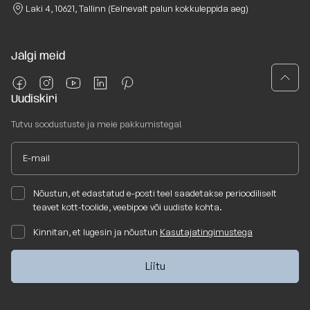
Laki 4, 10621, Tallinn (Eelnevalt palun kokkuleppida aeg)
Jälgi meid
Uudiskiri
Tutvu soodustuste ja meie pakkumistega!
Nõustun, et edastatud e-posti teel saadetakse perioodiliselt
teavet kott-toolide, veebipoe või uudiste kohta.
Kinnitan, et lugesin ja nõustun
Kasutajatingimustega