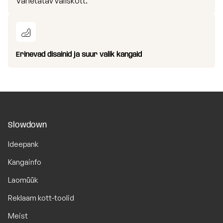
Vahetatav väliskott.
Erinevad disainid ja suur valik kangaid
Slowdown
Ideepank
Kangainfo
Laomüük
Reklaam kott-toolid
Meist