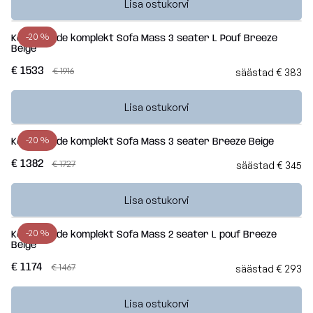
– 2026 aasta
Edition
toolid
Lisa ostukorvi
Kott-
+372 534 02414
kollektsiooni
2026
toolid lastele
Laos
eriväljaanne
-20 %
Kott-toolide komplekt Sofa Mass 3 seater L Pouf Breeze
info@slowdown.ee
Poroloon
Beige
OM
Waves
täitega kott-
Kollektsioonid
€ 1533
€ 1916
säästad € 383
Kontakt
LOUNGE
toolid
Teddy
Eesti
MASS
Lisa ostukorvi
Lamamistoolid
Madu
TUBE
-20 %
Kott-toolide komplekt Sofa Mass 3 seater Breeze Beige
Tumbad
Barcelona
€ 1382
€ 1727
säästad € 345
COCOON
Diivanid
Lure
RAZZ
Lisa ostukorvi
luxe
Mooduldiivanid
ROLL
-20 %
Kott-toolide komplekt Sofa Mass 2 seater L pouf Breeze
SNUG
Home
Beige
Komplektid
MOOG
€ 1174
€ 1467
Lauad
säästad € 293
Nordic
Vaata
Lisa ostukorvi
kõiki
Koeravoodid