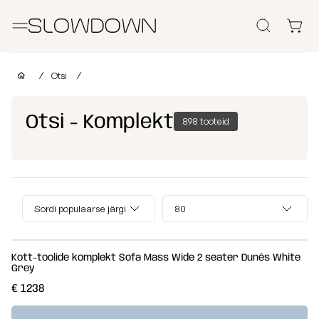
Otsi
Kott-toolid
Otsi
Muud Tooted
Otsi - Komplekt
898 tooteid
Laomüük
Tugitoolid
Lamamistoolid
Tumbad
Diiv
Kott-toolid
Ettevõtetele
lastele
Poroloon
Sordi populaarse järgi
80
täitega
kott-toolid
Miks valida SLOWDOWN?
Populaarsed
Osta
Osta
Osta
kategooriad
kollektsiooni
kategooria
kanga
Kott-toolide komplekt Sofa Mass Wide 2 seater Dunẽs White
Grey
Lisainfo
järgi
järgi
järgi
Näita
€ 1238
FURRITO
Tugitoolid
kõik Kott-