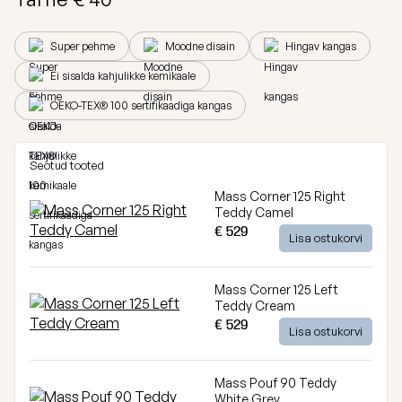
Breeze
Vaata
Super pehme
Moodne disain
Hingav kangas
kõiki
Dunes
Ei sisalda kahjulikke kemikaale
Vaata
OEKO-TEX® 100 sertifikaadiga kangas
kõiki
Seotud tooted
Mass Corner 125 Right
Teddy Camel
€ 529
Lisa ostukorvi
Mass Corner 125 Left
Teddy Cream
€ 529
Lisa ostukorvi
Mass Pouf 90 Teddy
White Grey