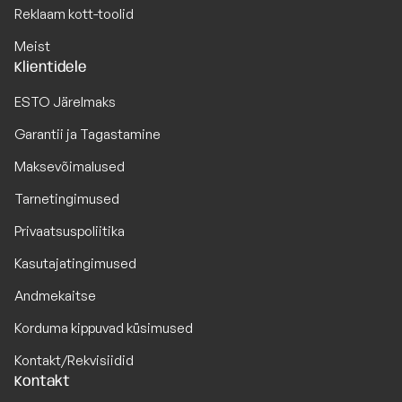
Reklaam kott-toolid
Meist
Klientidele
ESTO Järelmaks
Garantii ja Tagastamine
Maksevõimalused
Tarnetingimused
Privaatsuspoliitika
Kasutajatingimused
Andmekaitse
Korduma kippuvad küsimused
Kontakt/Rekvisiidid
Kontakt