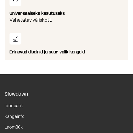
Universaalseks kasutuseks
Vahetatav väliskott.
Erinevad disainid ja suur valik kangaid
Slowdown
Ideepank
Kangainfo
Laomüük