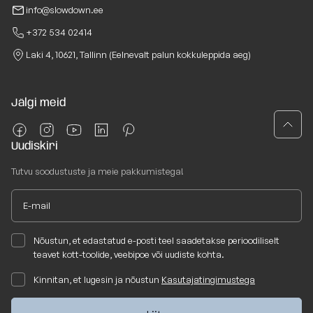
info@slowdown.ee
+372 534 02414
Laki 4, 10621, Tallinn (Eelnevalt palun kokkuleppida aeg)
Jälgi meid
Uudiskiri
Tutvu soodustuste ja meie pakkumistega!
Nõustun, et edastatud e-posti teel saadetakse perioodiliselt
teavet kott-toolide, veebipoe või uudiste kohta.
Kinnitan, et lugesin ja nõustun
Kasutajatingimustega