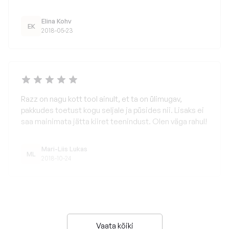
Elina Kohv
EK
2018-05-23
Razz on nagu kott tool ainult, et ta on ülimugav,
pakkudes toetust kogu seljale ja püsides nii. Lisaks ei
saa mainimata jätta kiiret teenindust. Olen väga rahul!
Mari-Liis Lukas
ML
2018-10-24
Vaata kõiki