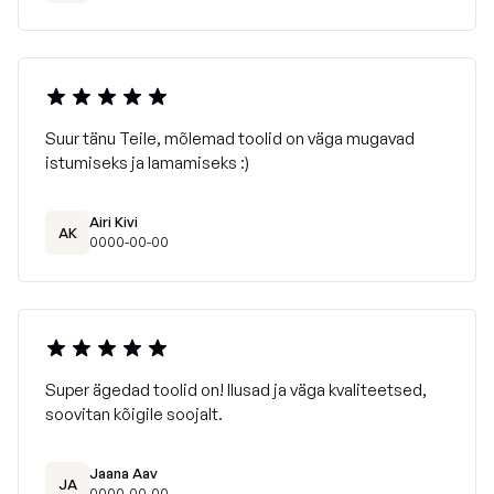
Suur tänu Teile, mõlemad toolid on väga mugavad
istumiseks ja lamamiseks :)
Airi Kivi
AK
0000-00-00
Super ägedad toolid on! Ilusad ja väga kvaliteetsed,
soovitan kõigile soojalt.
Jaana Aav
JA
0000-00-00