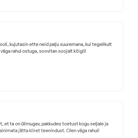
tooli, kujutasin ette neid palju suuremana, kui tegelikult
väga rahul ostuga, soovitan soojalt kõigil!
t, et ta on ülimugav, pakkudes toetust kogu seljale ja
ainimata jätta kiiret teenindust. Olen väga rahul!