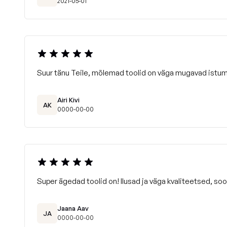
2021-05-01
Suur tänu Teile, mõlemad toolid on väga mugavad istum
Airi Kivi
AK
0000-00-00
Super ägedad toolid on! Ilusad ja väga kvaliteetsed, soov
Jaana Aav
JA
0000-00-00