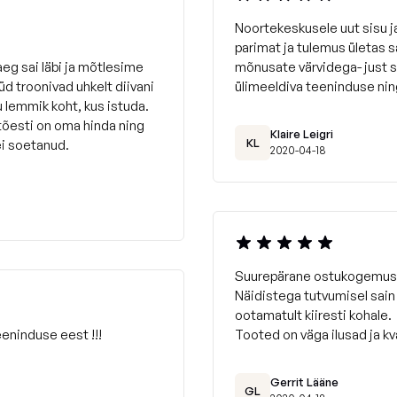
Noortekeskusele uut sisu 
parimat ja tulemus ületas 
eg sai läbi ja mõtlesime
mõnusate värvidega- just 
d troonivad uhkelt diivani
ülimeeldiva teeninduse nin
u lemmik koht, kus istuda.
 tõesti on oma hinda ning
Klaire Leigri
KL
ei soetanud.
2020-04-18
Suurepärane ostukogemus
Näidistega tutvumisel sain
ootamatult kiiresti kohale.
eninduse eest !!!
Tooted on väga ilusad ja kv
Gerrit Lääne
GL