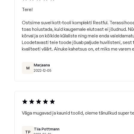
Tere!
Ostsime suvel kott-tooli komplekti Restful. Terassihooa
toas hoiustada, kuid kaugemale elutoast ei jõudnud. Nüü
kõrval ja on kõikide külaliste ning meie enda vaieldamat
Loodetavasti teie toode jõuab paljude huvilisteni, sest
kvaliteeti väärt. Ainuke kahetsus on, et miks me varem 
Marjaana
M
2022-12-05
Väga mugavad ja kaunid toolid, oleme tänulikud super te
Tiia Pottmann
TP