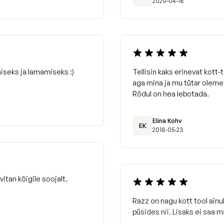
2020-04-18
iseks ja lamamiseks :)
Tellisin kaks erinevat kott-
aga mina ja mu tütar oleme 
Rõdul on hea lebotada.
Elina Kohv
EK
2018-05-23
itan kõigile soojalt.
Razz on nagu kott tool ainul
püsides nii. Lisaks ei saa m