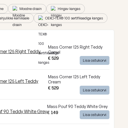
me
Moodne disain
Hingav kangas
kahjulikke kemikaale
OEKO-TEX® 100 sertifikaadiga kangas
Mass Corner 125 Right Teddy
Camel
€ 529
Lisa ostukorvi
Mass Corner 125 Left Teddy
Cream
€ 529
Lisa ostukorvi
Mass Pouf 90 Teddy White Grey
€ 149
Lisa ostukorvi