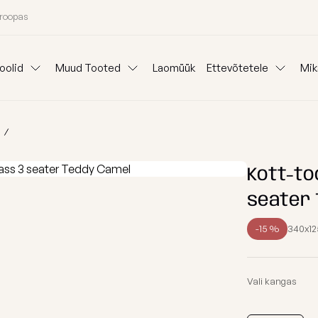
uroopas
oolid
Muud Tooted
Laomüük
Ettevõtetele
Mik
Padjad
Ideepank
Reklaam kott-to
Lauad
anid
Mooduldiivanid
Komplektid
Koeravoodid
Välisvaibad
Kangainfo
Kott-tooli Rent
Kott-to
seater 
Kinkepakkimine
Blogi
Väliskotid
Meist
-15 %
340x12
oni järgi
Osta kategooria
Täitegraanulid
26 aasta kollektsiooni eriväljaanne
Tugitoolid
Vali kangas
Kaitsekate
Kott-toolid l
Poroloon täit