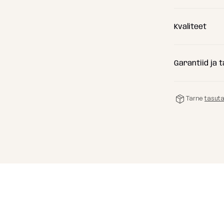
(C) Kõrgus
Kvaliteet
(D) Istumis
(E) Istumisl
Garantiid ja 
(F) Istekõr
Tarne
tasut
Koostis:
Erikaal:
Kulumiskin
Valguskindl
Hooldus:
Sertifitsee