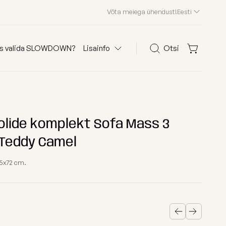
Võta meiega ühendust!
Eesti
s valida SLOWDOWN?
Lisainfo
Otsi
Otsi
olid
KKK
Kliendid meist
olide komplekt Sofa Mass 3
Teddy Camel
Edasimüüjad
Kontakt
5x72 cm.
 järgi
Osta kanga järgi
Edition 2026
astele
Waves
ega kott-toolid
Teddy