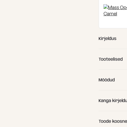
Kirjeldus
Tooteelised
Mõõdud
Kanga kirjeld
(A) Pikkus
(B) Laius
Toode koosn