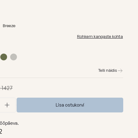
id
Madu
Barcelona
Breeze
Lure luxe
Rohkem kangaste kohta
id
Home
Nordic
Breeze
Telli näidis
Dunes
Vaata kõiki
 1427
Lisa ostukorvi
ööpäeva.
2