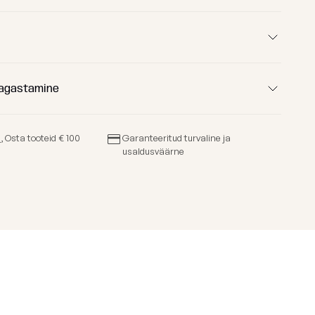
72 cm
sügavus
80 cm
aius
240 cm
tagastamine
gus
48 cm
a
, Osta tooteid € 100
Garanteeritud turvaline ja
usaldusväärne
dlus:
us:
ritud: