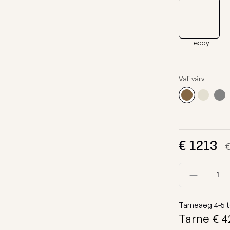
Kanga Näidised
Lamamistool
Tumbad
Teddy
Diivanid
Mooduldiivan
Vali värv
Komplektid
Lauad
Koeravoodid
Vaata kõiki
€
1213
€
Tarneaeg
4-5
t
Tarne €
4