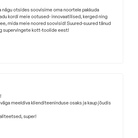
ja nägu otsides soovisime oma noortele pakkuda
sadu kordi meie ootused- innovaatilised, kerged ning
see, mida meie noored soovisid! Suured-suured tänud
g supervingete kott-toolide eest!
!
 väga meeldiva klienditeeninduse osaks ja kaup jõudis
aliteetsed, super!