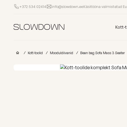
Käsitööna valmistatud E
+372 534 02414
info@slowdown.ee
Kott-toolid
Kott-t
Muud Tooted
Kott-toolid
Mooduldiivanid
Bean bag Sofa Mass 3 Seater
Laomüük
Tugitoolid
Lamamistoolid
Tumbad
Diiv
Kott-toolid
Ettevõtetele
lastele
Poroloon
täitega
kott-toolid
Miks valida SLOWDOWN?
Populaarsed kategooriad
Osta kollektsio
Lisainfo
Näita kõik Kott-toolid
FURRITO – 20
Laos
OM
Kollektsioonid
LOUNGE