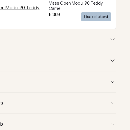
Mass Open Modul 90 Teddy
Camel
€ 369
Lisa ostukorvi
us
340 cm
125 cm
eb