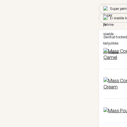
Super peh
Ei sisalda 
Seotud tooted