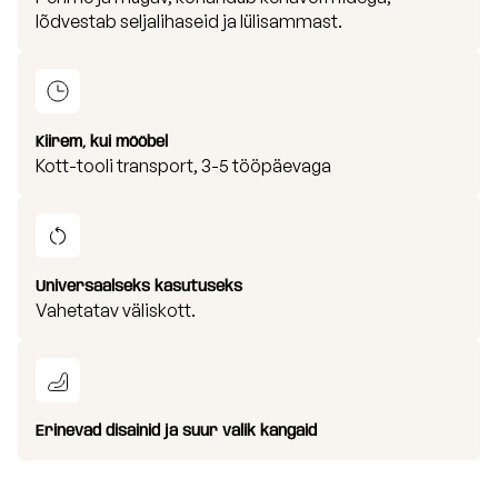
lõdvestab seljalihaseid ja lülisammast.
Kiirem, kui mööbel
Kott-tooli transport, 3-5 tööpäevaga
Universaalseks kasutuseks
Vahetatav väliskott.
Erinevad disainid ja suur valik kangaid