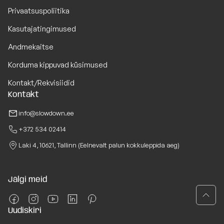
Privaatsuspoliitika
Kasutajatingimused
Andmekaitse
Korduma kippuvad küsimused
Kontakt/Rekvisiidid
Kontakt
info@slowdown.ee
+372 534 02414
Laki 4, 10621, Tallinn (Eelnevalt palun kokkuleppida aeg)
Jälgi meid
Uudiskiri