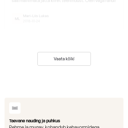
saa mainimata jätta kiiret teenindust. Olen väga rahul!
Mari-Liis Lukas
ML
2018-10-24
Vaata kõiki
Taevane nauding ja puhkus
Pehme ja mugav, kohandub kehavormidega,