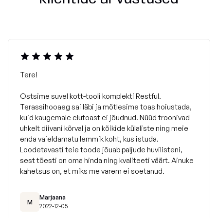
SLOWDOWN kott-toolid on täidetud vastupidavamate,
suurema tihedusega polüstüreenhelmestega, mis on
valmistatud Euroopa Liidus. Täitehelmed on mittesüttivad
ja sertifitseeritud vastavalt
DIN 4102
standardile.
Tere!
Ostsime suvel kott-tooli komplekti Restful.
Terassihooaeg sai läbi ja mõtlesime toas hoiustada,
kuid kaugemale elutoast ei jõudnud. Nüüd troonivad
uhkelt diivani kõrval ja on kõikide külaliste ning meie
enda vaieldamatu lemmik koht, kus istuda.
Loodetavasti teie toode jõuab paljude huvilisteni,
sest tõesti on oma hinda ning kvaliteeti väärt. Ainuke
kahetsus on, et miks me varem ei soetanud.
Marjaana
M
2022-12-05