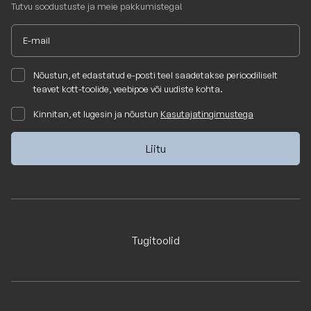
Tutvu soodustuste ja meie pakkumistega!
Nõustun, et edastatud e-posti teel saadetakse perioodiliselt
teavet kott-toolide, veebipoe või uudiste kohta.
Kinnitan, et lugesin ja nõustun
Kasutajatingimustega
Tugitoolid