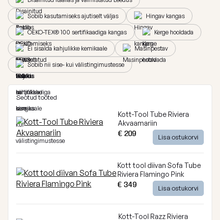
Breeze
Sobib kasutamiseks ajutiselt väljas
Hingav kangas
Vaata
kõiki
Dunes
OEKO-TEX® 100 sertifikaadiga kangas
Kerge hooldada
Ei sisalda kahjulikke kemikaale
Masinpestav
Vaata
Sobib nii sise- kui välistingimustesse
kõiki
Seotud tooted
Kott-Tool Tube Riviera
Akvaamariin
€ 209
Lisa ostukorvi
Kott tool diivan Sofa Tube
Riviera Flamingo Pink
€ 349
Lisa ostukorvi
Kott-Tool Razz Riviera