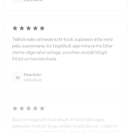
Tellisin kaks erinevat kott-tooli, kujutasin ette neid
palju suuremana, kui tegelikult aga mina ja mu tütar
oleme väga rahul ostuga, soovitan soojalt kõigil!
Rõdul on hea lebotada.
Elina Kohv
EK
2018-05-23
Razz on nagu kott tool ainult, et ta on ülimugav,
pakkudes toetust kogu seljale ja püsides nii. Lisaks ei