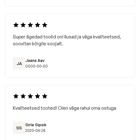
Pesta pahupidi ja mitte tsentrifuugida
Ei soovitata triikida ega keemiliselt pesta.
Super ägedad toolid on! Ilusad ja väga kvaliteetsed,
soovitan kõigile soojalt.
Jaana Aav
JA
0000-00-00
Kvaliteetsed tooted! Olen väga rahul oma ostuga
Sirle Sipsik
SS
2020-04-28