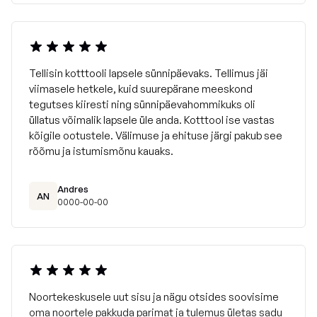
Tellisin kotttooli lapsele sünnipäevaks. Tellimus jäi
viimasele hetkele, kuid suurepärane meeskond
tegutses kiiresti ning sünnipäevahommikuks oli
üllatus võimalik lapsele üle anda. Kotttool ise vastas
kõigile ootustele. Välimuse ja ehituse järgi pakub see
rõõmu ja istumismõnu kauaks.
Andres
AN
0000-00-00
Noortekeskusele uut sisu ja nägu otsides soovisime
oma noortele pakkuda parimat ja tulemus ületas sadu