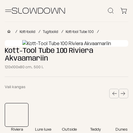
Otsi
Kott-toolid
Kott-toolid
Tugitoolid
Kott-tool Tube 100
Muud Tooted
Kott-Tool Tube 100 Riviera
Akvaamariin
Laomüük
Tugitoolid
Lamamistoolid
Tumbad
Diiv
120x100x80 cm. 500 l.
Kott-toolid
Ettevõtetele
lastele
Poroloon
Vali kangas
täitega
kott-toolid
Miks valida SLOWDOWN?
Populaarsed
Osta
Osta
Osta
kategooriad
kollektsiooni
kategooria
kanga
Lisainfo
järgi
järgi
järgi
Näita
FURRITO
Tugitoolid
kõik Kott-
Riviera
Lure luxe
Outside
Teddy
Dunes