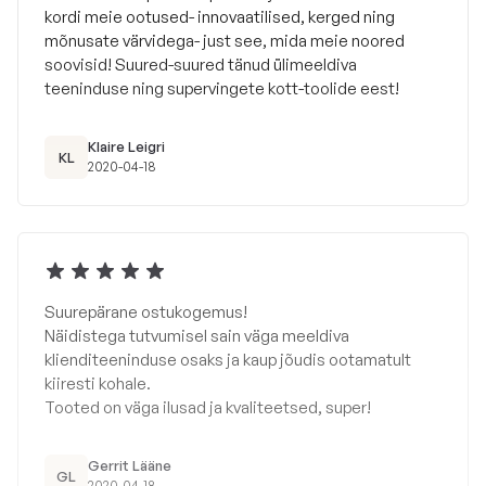
kordi meie ootused- innovaatilised, kerged ning
mõnusate värvidega- just see, mida meie noored
soovisid! Suured-suured tänud ülimeeldiva
teeninduse ning supervingete kott-toolide eest!
Klaire Leigri
KL
2020-04-18
Suurepärane ostukogemus!
Näidistega tutvumisel sain väga meeldiva
klienditeeninduse osaks ja kaup jõudis ootamatult
kiiresti kohale.
Tooted on väga ilusad ja kvaliteetsed, super!
Gerrit Lääne
GL
2020-04-18