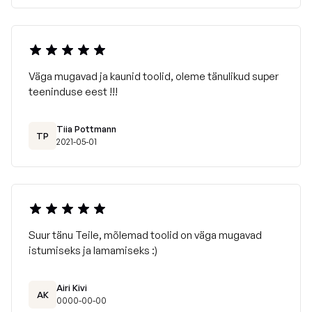
Väga mugavad ja kaunid toolid, oleme tänulikud super
teeninduse eest !!!
Tiia Pottmann
TP
2021-05-01
Suur tänu Teile, mõlemad toolid on väga mugavad
istumiseks ja lamamiseks :)
Riviera on masinpestav 40C juures
Airi Kivi
AK
Soovitatav on kasutada valgendivaba pesuvahendit.
0000-00-00