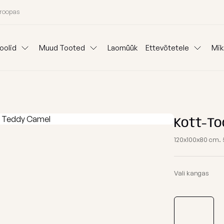
uroopas
oolid
Muud Tooted
Laomüük
Ettevõtetele
Mik
Padjad
Ideepank
Reklaam kott-to
Lauad
anid
Mooduldiivanid
Komplektid
Koeravoodid
Välisvaibad
Kangainfo
Kott-tooli Rent
Kott-To
Kinkepakkimine
Blogi
120x100x80 cm. 5
Väliskotid
Meist
oni järgi
Osta kategooria
Vali kangas
Täitegraanulid
26 aasta kollektsiooni eriväljaanne
Tugitoolid
Kaitsekate
Kott-toolid l
Poroloon täit