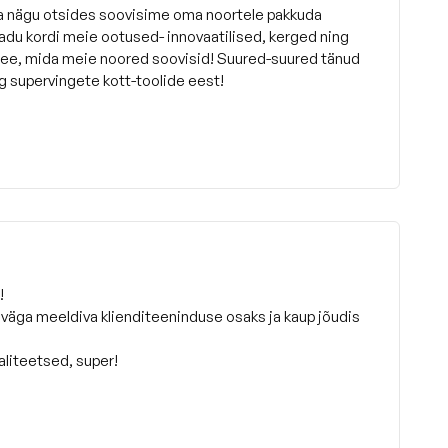
ja nägu otsides soovisime oma noortele pakkuda
sadu kordi meie ootused- innovaatilised, kerged ning
see, mida meie noored soovisid! Suured-suured tänud
g supervingete kott-toolide eest!
!
 väga meeldiva klienditeeninduse osaks ja kaup jõudis
aliteetsed, super!