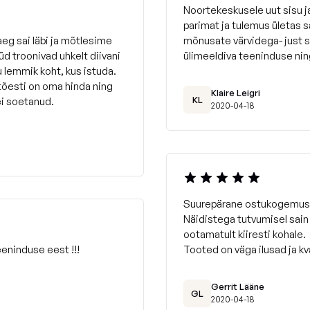
Noortekeskusele uut sisu 
parimat ja tulemus ületas 
eg sai läbi ja mõtlesime
mõnusate värvidega- just 
d troonivad uhkelt diivani
ülimeeldiva teeninduse nin
u lemmik koht, kus istuda.
 tõesti on oma hinda ning
Klaire Leigri
KL
ei soetanud.
2020-04-18
Suurepärane ostukogemus
Näidistega tutvumisel sain
ootamatult kiiresti kohale.
eninduse eest !!!
Tooted on väga ilusad ja kv
Gerrit Lääne
GL
2020-04-18