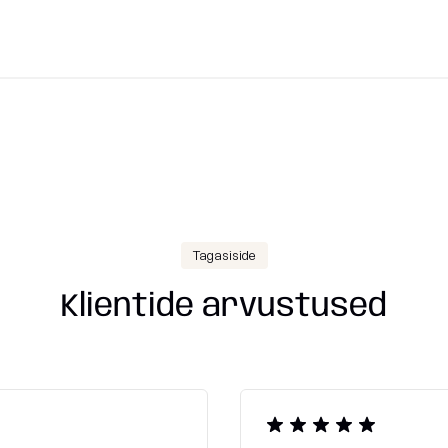
4102
standar
Tagasiside
Klientide arvustused