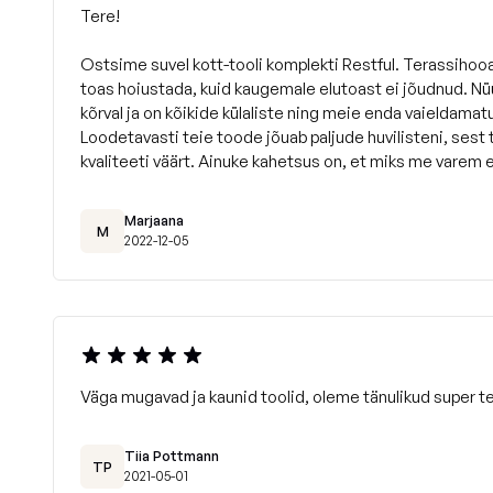
Tere!
Ostsime suvel kott-tooli komplekti Restful. Terassihooa
toas hoiustada, kuid kaugemale elutoast ei jõudnud. Nüü
kõrval ja on kõikide külaliste ning meie enda vaieldamat
Loodetavasti teie toode jõuab paljude huvilisteni, sest
kvaliteeti väärt. Ainuke kahetsus on, et miks me varem 
Marjaana
M
2022-12-05
Väga mugavad ja kaunid toolid, oleme tänulikud super te
Tiia Pottmann
TP
2021-05-01