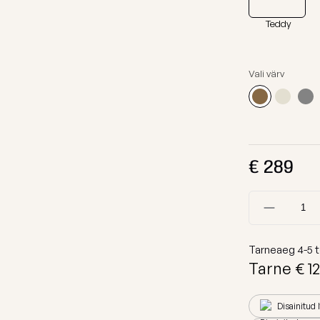
Kanga Näidised
Lamamistool
Teddy
Tumbad
Diivanid
Vali värv
Mooduldiivan
Komplektid
Lauad
€
289
Koeravoodid
Vaata kõiki
Tarneaeg
4-5
t
Tarne €
12
Disainitud 