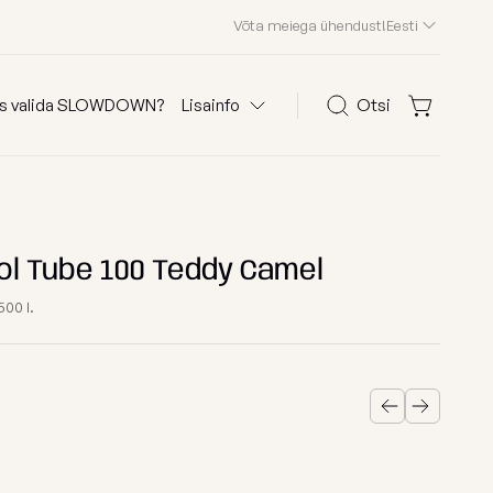
Võta meiega ühendust!
Eesti
s valida SLOWDOWN?
Lisainfo
Otsi
Otsi
olid
KKK
Kliendid meist
ol Tube 100 Teddy Camel
Edasimüüjad
00 l.
Kontakt
 järgi
Osta kanga järgi
Edition 2026
astele
Waves
ega kott-toolid
Teddy