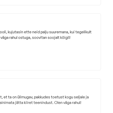
tooli, kujutasin ette neid palju suuremana, kui tegelikult
väga rahul ostuga, soovitan soojalt kõigil!
t, et ta on ülimugav, pakkudes toetust kogu seljale ja
ainimata jätta kiiret teenindust. Olen väga rahul!