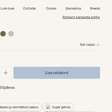
id
Madu
Lure luxe
Outside
Dunes
Barcelona
Breeze
Barcelona
Rohkem kangaste kohta
Lure luxe
id
Home
Nordic
Telli näidis
Breeze
Dunes
Vaata kõiki
Lisa ostukorvi
ööpäeva.
Itaalias ja valmistatud Leedus
Super pehme