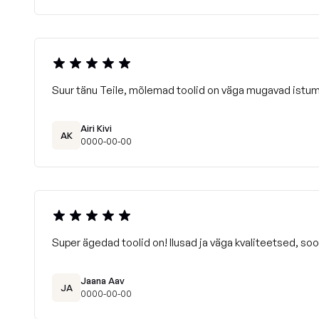
Suur tänu Teile, mõlemad toolid on väga mugavad istum
Airi Kivi
AK
0000-00-00
Super ägedad toolid on! Ilusad ja väga kvaliteetsed, soov
Jaana Aav
JA
0000-00-00