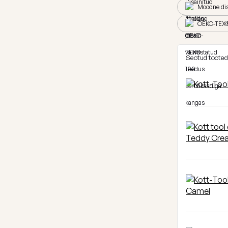
Moodne dis
OEKO-TEX® 
Seotud tooted