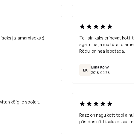
iseks ja lamamiseks :)
Tellisin kaks erinevat kott-
aga mina ja mu tütar oleme 
Rõdul on hea lebotada.
Elina Kohv
EK
2018-05-23
itan kõigile soojalt.
Razz on nagu kott tool ainul
püsides nii. Lisaks ei saa m