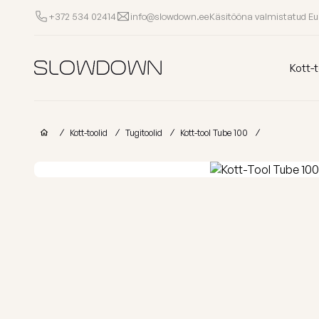
Käsitööna valmistatud E
+372 534 02414
info@slowdown.ee
Kott-toolid
Kott-t
Muud Tooted
Kott-toolid
Tugitoolid
Kott-tool Tube 100
Laomüük
Tugitoolid
Lamamistoolid
Tumbad
Diiv
Kott-toolid
Ettevõtetele
lastele
Poroloon
täitega
kott-toolid
Miks valida SLOWDOWN?
Populaarsed kategooriad
Osta kollektsio
Lisainfo
Näita kõik Kott-toolid
FURRITO – 20
Laos
OM
Kollektsioonid
LOUNGE