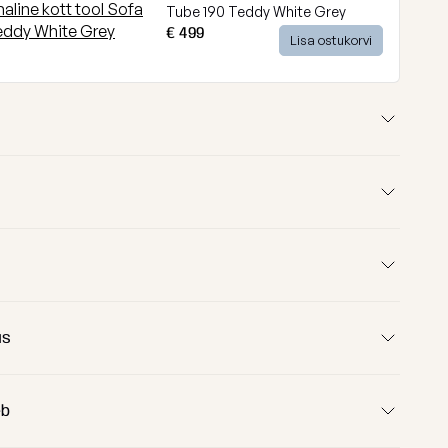
Tube 190 Teddy White Grey
€ 499
Lisa ostukorvi
us
120 cm
100 cm
eb