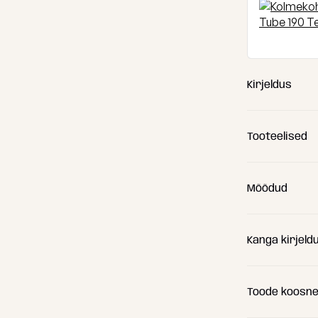
Kirjeldus
Tooteelised
Mõõdud
Kanga kirjeld
(A) Pikkus
(B) Laius
Toode koosn
(C) Kõrgus