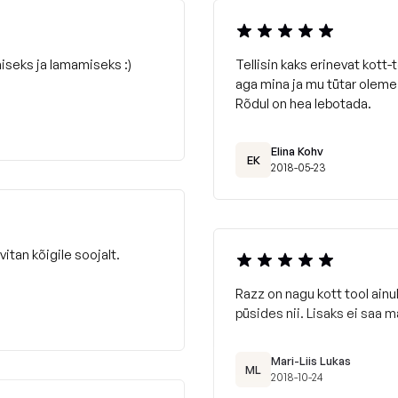
iseks ja lamamiseks :)
Tellisin kaks erinevat kott-
aga mina ja mu tütar oleme 
Rõdul on hea lebotada.
Elina Kohv
EK
2018-05-23
itan kõigile soojalt.
Razz on nagu kott tool ainul
püsides nii. Lisaks ei saa m
Mari-Liis Lukas
ML
2018-10-24