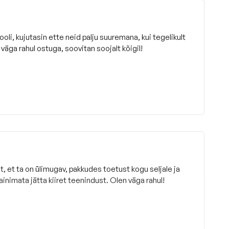
tooli, kujutasin ette neid palju suuremana, kui tegelikult
väga rahul ostuga, soovitan soojalt kõigil!
t, et ta on ülimugav, pakkudes toetust kogu seljale ja
ainimata jätta kiiret teenindust. Olen väga rahul!