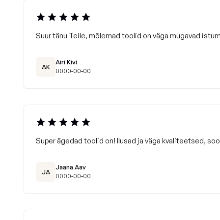
Suur tänu Teile, mõlemad toolid on väga mugavad istum
Airi Kivi
AK
0000-00-00
Super ägedad toolid on! Ilusad ja väga kvaliteetsed, soov
Jaana Aav
JA
0000-00-00