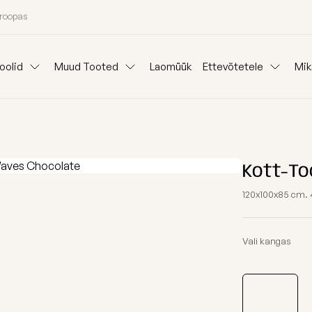
uroopas
oolid
Muud Tooted
Laomüük
Ettevõtetele
Mik
Padjad
Ideepank
Reklaam kott-to
Lauad
anid
Mooduldiivanid
Komplektid
Koeravoodid
Välisvaibad
Kangainfo
Kott-tooli Rent
Kott-To
Kinkepakkimine
Blogi
120x100x85 cm. 4
Väliskotid
Meist
oni järgi
Osta kategooria
Vali kangas
Täitegraanulid
26 aasta kollektsiooni eriväljaanne
Tugitoolid
Kaitsekate
Kott-toolid l
Poroloon täit