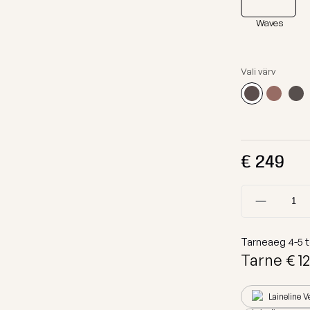
Kanga Näidised
Lamamistool
Waves
Tumbad
Diivanid
Vali värv
Mooduldiivan
Komplektid
Lauad
€
249
Koeravoodid
Vaata kõiki
Tarneaeg
4-5
t
Tarne €
12
Laineline V