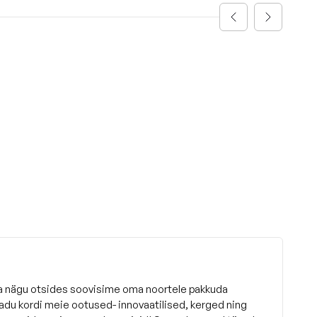
ja nägu otsides soovisime oma noortele pakkuda
sadu kordi meie ootused- innovaatilised, kerged ning