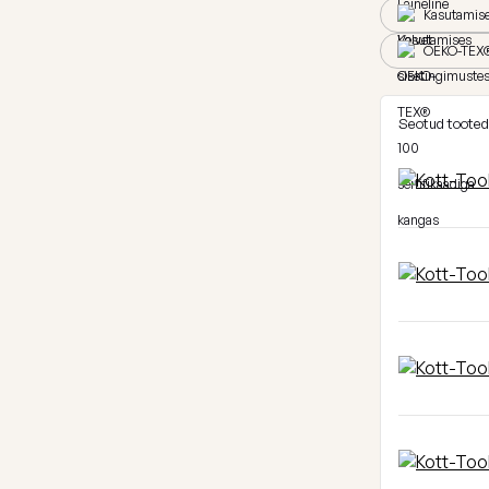
Kasutamise
OEKO-TEX® 
Seotud tooted