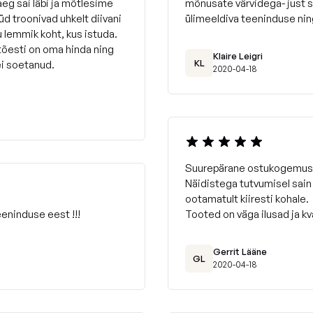
eg sai läbi ja mõtlesime
mõnusate värvidega- just 
d troonivad uhkelt diivani
ülimeeldiva teeninduse nin
u lemmik koht, kus istuda.
 tõesti on oma hinda ning
Klaire Leigri
KL
ei soetanud.
2020-04-18
Suurepärane ostukogemus
Näidistega tutvumisel sain
ootamatult kiiresti kohale.
eninduse eest !!!
Tooted on väga ilusad ja kv
Gerrit Lääne
GL
2020-04-18