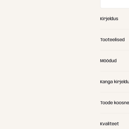
Kirjeldus
Tooteelised
Mõõdud
Kanga kirjeld
(A) Pikkus
(B) Laius
Toode koosn
(C) Kõrgus
Kvaliteet
(D) Istumis
Sisemine 