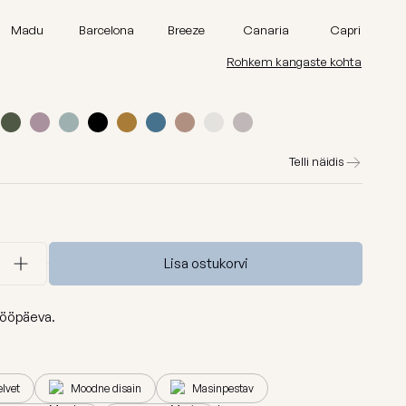
id
Madu
Madu
Barcelona
Breeze
Canaria
Capri
Barcelona
Rohkem kangaste kohta
Lure luxe
id
Home
Nordic
Telli näidis
Breeze
Dunes
Vaata kõiki
Lisa ostukorvi
ööpäeva.
elvet
Moodne disain
Masinpestav