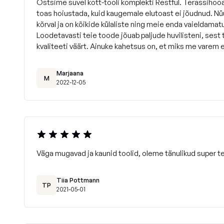
Ostsime suvel kott-tooli komplekti Restful. Terassihooa
toas hoiustada, kuid kaugemale elutoast ei jõudnud. Nüü
kõrval ja on kõikide külaliste ning meie enda vaieldamat
Loodetavasti teie toode jõuab paljude huvilisteni, sest
kvaliteeti väärt. Ainuke kahetsus on, et miks me varem 
Marjaana
M
2022-12-05
Väga mugavad ja kaunid toolid, oleme tänulikud super te
Tiia Pottmann
TP
2021-05-01