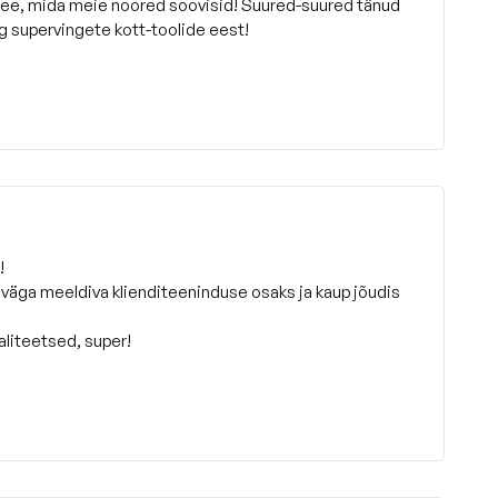
see, mida meie noored soovisid! Suured-suured tänud
g supervingete kott-toolide eest!
!
 väga meeldiva klienditeeninduse osaks ja kaup jõudis
aliteetsed, super!