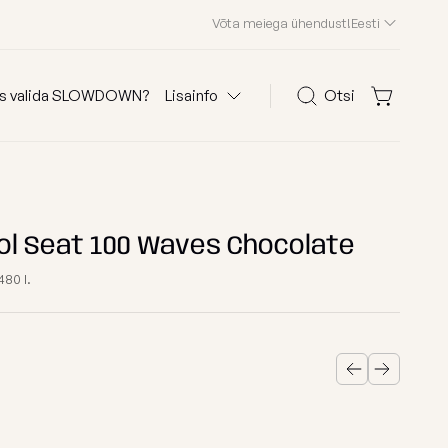
Võta meiega ühendust!
Eesti
s valida SLOWDOWN?
Lisainfo
Otsi
Otsi
olid
KKK
Kliendid meist
ol Seat 100 Waves Chocolate
Edasimüüjad
80 l.
Kontakt
 järgi
Osta kanga järgi
Edition 2026
astele
Waves
ega kott-toolid
Teddy