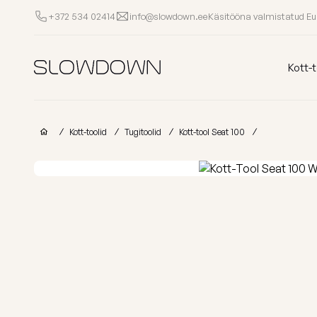
Käsitööna valmistatud E
+372 534 02414
info@slowdown.ee
Kott-toolid
Kott-t
Muud Tooted
Kott-toolid
Tugitoolid
Kott-tool Seat 100
Laomüük
Tugitoolid
Lamamistoolid
Tumbad
Diiv
Kott-toolid
Ettevõtetele
lastele
Poroloon
täitega
kott-toolid
Miks valida SLOWDOWN?
Populaarsed kategooriad
Osta kollektsio
Lisainfo
Näita kõik Kott-toolid
FURRITO – 20
Laos
OM
Kollektsioonid
LOUNGE