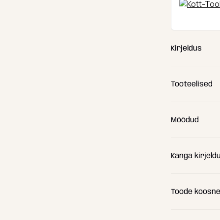
Kirjeldus
Tooteelised
Mõõdud
Kanga kirjeld
(A) Pikkus
Colorin – Prak
(B) Laius
Toode koosn
(C) Kõrgus