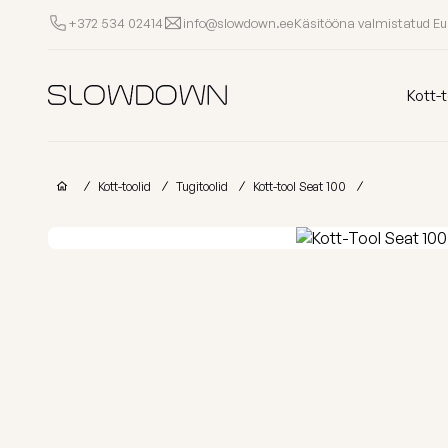
Käsitööna valmistatud E
+372 534 02414
info@slowdown.ee
Kott-toolid
Kott-t
Muud Tooted
Kott-toolid
Tugitoolid
Kott-tool Seat 100
Laomüük
Tugitoolid
Lamamistoolid
Tumbad
Diiv
Kott-toolid
Ettevõtetele
lastele
Poroloon
täitega
kott-toolid
Miks valida SLOWDOWN?
Populaarsed kategooriad
Osta kollektsio
Lisainfo
Näita kõik Kott-toolid
FURRITO – 20
Laos
OM
Kollektsioonid
LOUNGE