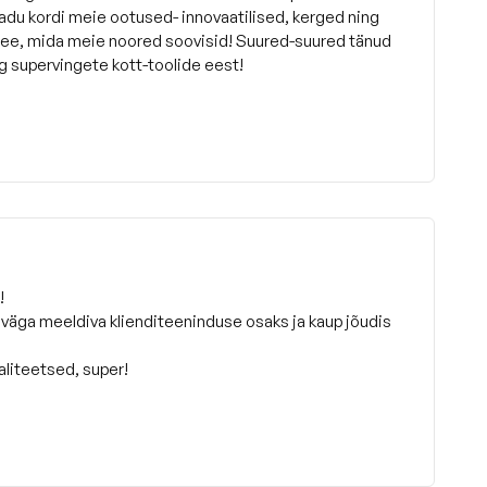
sadu kordi meie ootused- innovaatilised, kerged ning
see, mida meie noored soovisid! Suured-suured tänud
g supervingete kott-toolide eest!
!
 väga meeldiva klienditeeninduse osaks ja kaup jõudis
aliteetsed, super!