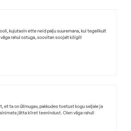
tooli, kujutasin ette neid palju suuremana, kui tegelikult
väga rahul ostuga, soovitan soojalt kõigil!
t, et ta on ülimugav, pakkudes toetust kogu seljale ja
ainimata jätta kiiret teenindust. Olen väga rahul!