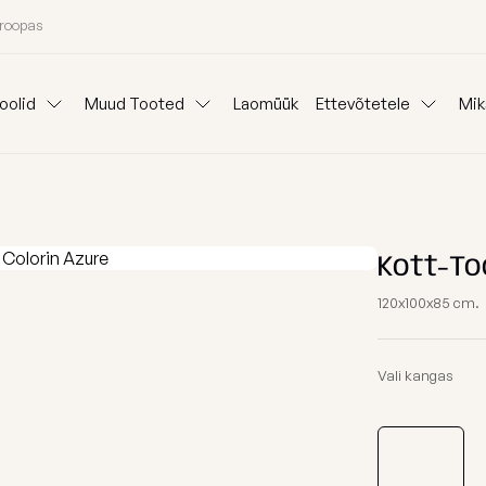
uroopas
oolid
Muud Tooted
Laomüük
Ettevõtetele
Mik
Padjad
Ideepank
Reklaam kott-to
Lauad
anid
Mooduldiivanid
Komplektid
Koeravoodid
Välisvaibad
Kangainfo
Kott-tooli Rent
Kott-To
Kinkepakkimine
Blogi
120x100x85 cm.
Väliskotid
Meist
oni järgi
Osta kategooria
Vali kangas
Täitegraanulid
26 aasta kollektsiooni eriväljaanne
Tugitoolid
Kaitsekate
Kott-toolid l
Poroloon täit