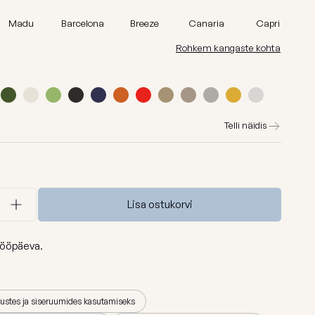
id
Madu
Madu
Barcelona
Breeze
Canaria
Capri
Barcelona
Rohkem kangaste kohta
Lure luxe
id
Home
Nordic
Telli näidis
Breeze
Dunes
Vaata kõiki
Lisa ostukorvi
ööpäeva.
mustes ja siseruumides kasutamiseks