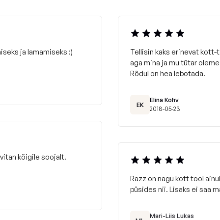
iseks ja lamamiseks :)
Tellisin kaks erinevat kott-
aga mina ja mu tütar oleme 
Rõdul on hea lebotada.
Elina Kohv
EK
2018-05-23
itan kõigile soojalt.
Razz on nagu kott tool ainul
püsides nii. Lisaks ei saa m
Mari-Liis Lukas