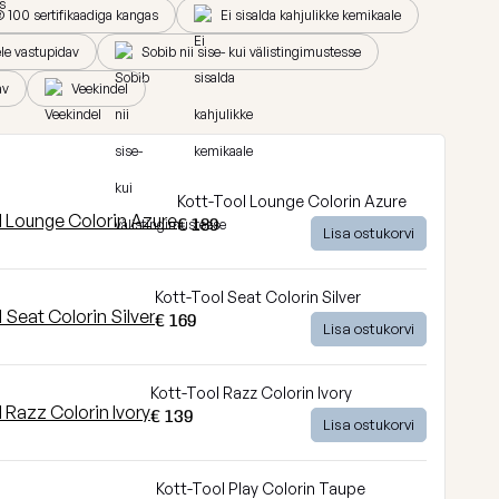
100 sertifikaadiga kangas
Ei sisalda kahjulikke kemikaale
ele vastupidav
Sobib nii sise- kui välistingimustesse
av
Veekindel
Kott-Tool Lounge Colorin Azure
€ 189
Lisa ostukorvi
Kott-Tool Seat Colorin Silver
€ 169
Lisa ostukorvi
Kott-Tool Razz Colorin Ivory
€ 139
Lisa ostukorvi
Kott-Tool Play Colorin Taupe