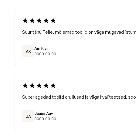
Suur tänu Teile, mõlemad toolid on väga mugavad istum
Airi Kivi
AK
0000-00-00
Super ägedad toolid on! Ilusad ja väga kvaliteetsed, soov
Jaana Aav
JA
0000-00-00