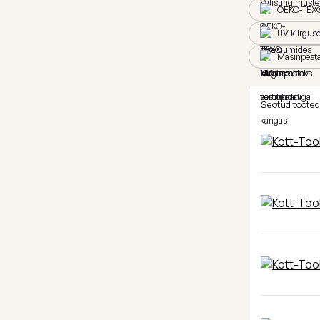
OEKO-TEX® 
UV-kiirgus
Masinpest
Seotud tooted