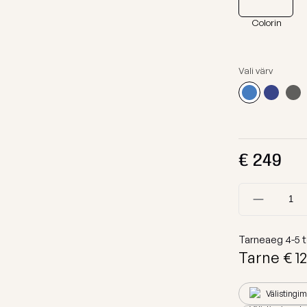
Kanga Näidised
Lamamistool
Colorin
Tumbad
Diivanid
Vali värv
Mooduldiivan
Komplektid
Lauad
€
249
Koeravoodid
Vaata kõiki
Tarneaeg
4-5
t
Tarne €
12
Välistingi