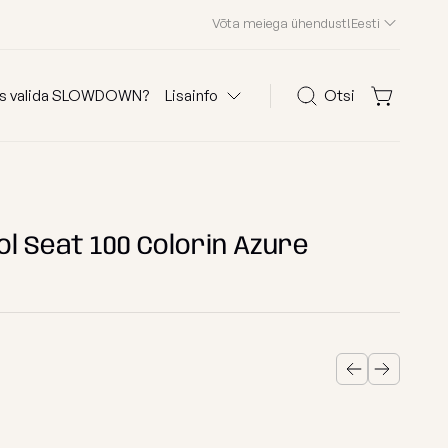
Võta meiega ühendust!
Eesti
s valida SLOWDOWN?
Lisainfo
Otsi
Otsi
olid
KKK
Kliendid meist
ol Seat 100 Colorin Azure
Edasimüüjad
Kontakt
 järgi
Osta kanga järgi
Edition 2026
astele
Waves
ega kott-toolid
Teddy