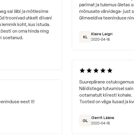
parimat ja tulemus ületas 
eg sai läbi ja mõtlesime
mõnusate värvidega- just 
d troonivad uhkelt diivani
ülimeeldiva teeninduse nin
u lemmik koht, kus istuda.
 tõesti on oma hinda ning
Klaire Leigri
KL
ei soetanud.
2020-04-18
Suurepärane ostukogemus
Näidistega tutvumisel sain
ootamatult kiiresti kohale.
eninduse eest !!!
Tooted on väga ilusad ja kv
Gerrit Lääne
GL
2020-04-18