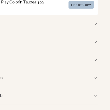
€ 129
Lisa ostukorvi
us
120 cm
tiline valik suveks!
100 cm
eb
85 cm