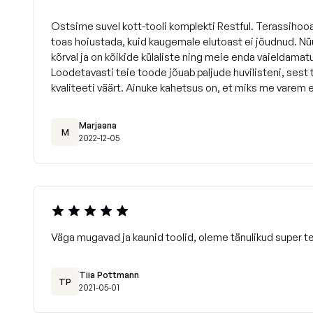
Ostsime suvel kott-tooli komplekti Restful. Terassihooa
toas hoiustada, kuid kaugemale elutoast ei jõudnud. Nüü
kõrval ja on kõikide külaliste ning meie enda vaieldamat
Loodetavasti teie toode jõuab paljude huvilisteni, sest
kvaliteeti väärt. Ainuke kahetsus on, et miks me varem 
Marjaana
M
2022-12-05
Väga mugavad ja kaunid toolid, oleme tänulikud super te
Tiia Pottmann
TP
2021-05-01