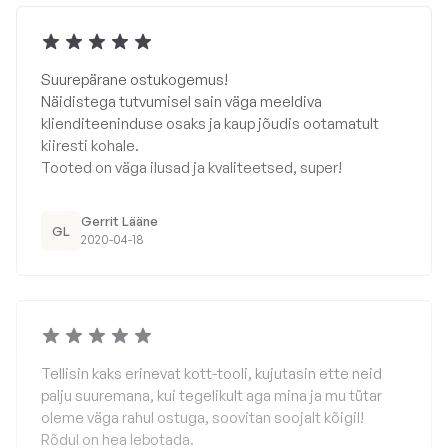
Suurepärane ostukogemus!
Näidistega tutvumisel sain väga meeldiva
klienditeeninduse osaks ja kaup jõudis ootamatult
kiiresti kohale.
Tooted on väga ilusad ja kvaliteetsed, super!
Gerrit Lääne
GL
2020-04-18
Tellisin kaks erinevat kott-tooli, kujutasin ette neid
palju suuremana, kui tegelikult aga mina ja mu tütar
oleme väga rahul ostuga, soovitan soojalt kõigil!
Rõdul on hea lebotada.