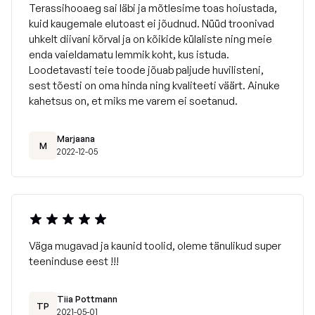
Terassihooaeg sai läbi ja mõtlesime toas hoiustada,
kuid kaugemale elutoast ei jõudnud. Nüüd troonivad
uhkelt diivani kõrval ja on kõikide külaliste ning meie
enda vaieldamatu lemmik koht, kus istuda.
Loodetavasti teie toode jõuab paljude huvilisteni,
sest tõesti on oma hinda ning kvaliteeti väärt. Ainuke
kahetsus on, et miks me varem ei soetanud.
Marjaana
M
2022-12-05
Väga mugavad ja kaunid toolid, oleme tänulikud super
teeninduse eest !!!
Tiia Pottmann
TP
2021-05-01