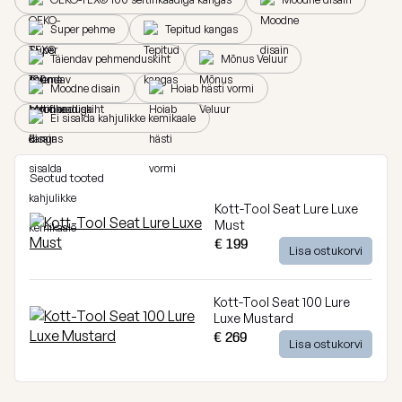
Breeze
Super pehme
Tepitud kangas
Vaata
kõiki
Dunes
Täiendav pehmenduskiht
Mõnus Veluur
Moodne disain
Hoiab hästi vormi
Vaata
Ei sisalda kahjulikke kemikaale
kõiki
Seotud tooted
Kott-Tool Seat Lure Luxe
Must
€ 199
Lisa ostukorvi
Kott-Tool Seat 100 Lure
Luxe Mustard
€ 269
Lisa ostukorvi