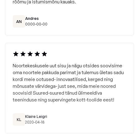
rõõmu ja istumismõnu kauaks.
Andres
AN
0000-00-00
Noortekeskusele uut sisu ja nägu otsides soovisime
oma noortele pakkuda parimat ja tulemus ületas sadu
kordi meie ootused- innovaatilised, kerged ning
mõnusate värvidega- just see, mida meie noored
soovisid! Suured-suured tänud ülimeeldiva
teeninduse ning supervingete kott-toolide eest!
Klaire Leigri
KL
2020-04-18