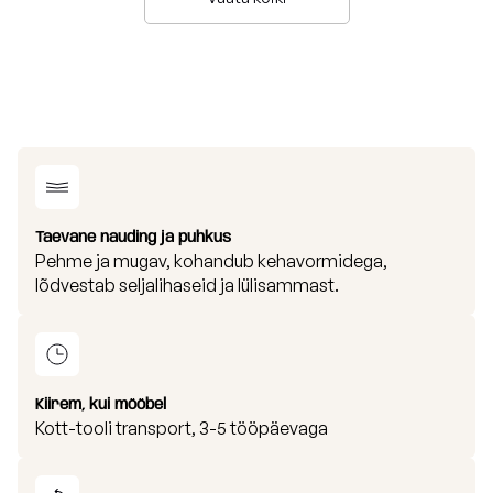
Taevane nauding ja puhkus
Pehme ja mugav, kohandub kehavormidega,
lõdvestab seljalihaseid ja lülisammast.
Kiirem, kui mööbel
Kott-tooli transport, 3-5 tööpäevaga