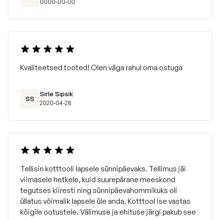
0000-00-00
Kvaliteetsed tooted! Olen väga rahul oma ostuga
Sirle Sipsik
SS
2020-04-28
Tellisin kotttooli lapsele sünnipäevaks. Tellimus jäi
viimasele hetkele, kuid suurepärane meeskond
tegutses kiiresti ning sünnipäevahommikuks oli
üllatus võimalik lapsele üle anda. Kotttool ise vastas
kõigile ootustele. Välimuse ja ehituse järgi pakub see