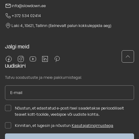
info@slowdown.ee
+372 534 02414
Laki 4, 10621, Tallinn (Eelnevalt palun kokkuleppida aeg)
Jälgi meid
Uudiskiri
Tutvu soodustuste ja meie pakkumistega!
Nõustun, et edastatud e-posti teel saadetakse perioodiliselt
teavet kott-toolide, veebipoe või uudiste kohta.
Kinnitan, et lugesin ja nõustun
Kasutajatingimustega