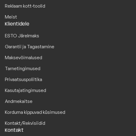
Reklaam kott-toolid
Meist
Klientidele
ESTO Järelmaks
Garantii ja Tagastamine
Maksevõimalused
Tarnetingimused
Privaatsuspoliitika
Kasutajatingimused
Andmekaitse
Korduma kippuvad küsimused
Kontakt/Rekvisiidid
Kontakt