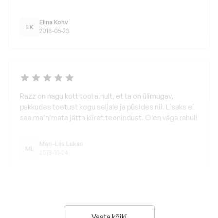
Elina Kohv
EK
2018-05-23
Razz on nagu kott tool ainult, et ta on ülimugav,
pakkudes toetust kogu seljale ja püsides nii. Lisaks ei
saa mainimata jätta kiiret teenindust. Olen väga rahul!
Mari-Liis Lukas
ML
2018-10-24
Vaata kõiki