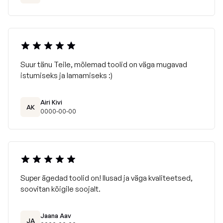
Suur tänu Teile, mõlemad toolid on väga mugavad
istumiseks ja lamamiseks :)
Airi Kivi
AK
0000-00-00
Super ägedad toolid on! Ilusad ja väga kvaliteetsed,
soovitan kõigile soojalt.
Jaana Aav
JA