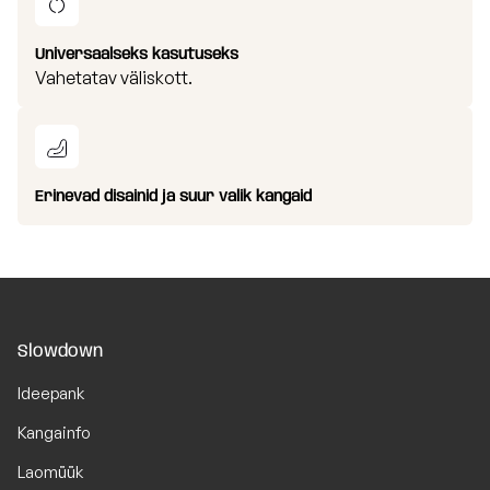
Universaalseks kasutuseks
Vahetatav väliskott.
Erinevad disainid ja suur valik kangaid
Slowdown
Ideepank
Kangainfo
Laomüük