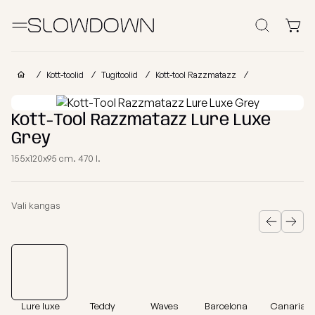
Otsi
Kott-toolid
Kott-toolid
Tugitoolid
Kott-tool Razzmatazz
Muud Tooted
Kott-Tool Razzmatazz Lure Luxe
Grey
Laomüük
Tugitoolid
Lamamistoolid
Tumbad
Diiv
155x120x95 cm. 470 l.
Kott-toolid
Ettevõtetele
lastele
Poroloon
Vali kangas
täitega
kott-toolid
Miks valida SLOWDOWN?
Populaarsed
Osta
Osta
Osta
kategooriad
kollektsiooni
kategooria
kanga
Lisainfo
järgi
järgi
järgi
Näita
FURRITO
Tugitoolid
kõik Kott-
Lure luxe
Teddy
Waves
Barcelona
Canaria