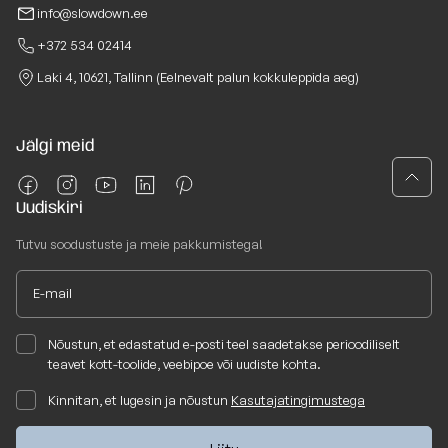
info@slowdown.ee
+372 534 02414
Laki 4, 10621, Tallinn (Eelnevalt palun kokkuleppida aeg)
Jälgi meid
Uudiskiri
Tutvu soodustuste ja meie pakkumistega!
Nõustun, et edastatud e-posti teel saadetakse perioodiliselt
teavet kott-toolide, veebipoe või uudiste kohta.
Kinnitan, et lugesin ja nõustun
Kasutajatingimustega