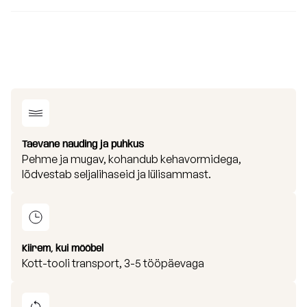
Taevane nauding ja puhkus
Pehme ja mugav, kohandub kehavormidega,
lõdvestab seljalihaseid ja lülisammast.
Kiirem, kui mööbel
Kott-tooli transport, 3-5 tööpäevaga