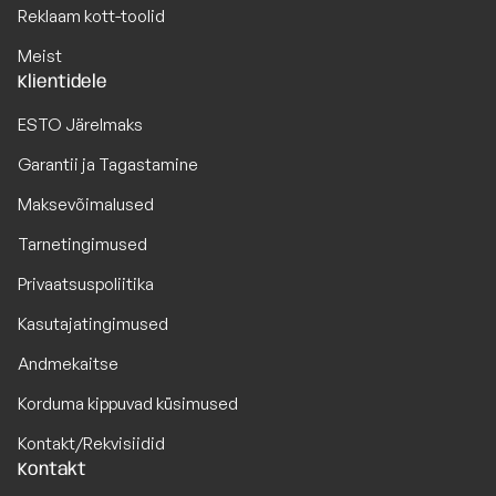
Reklaam kott-toolid
Meist
Klientidele
ESTO Järelmaks
Garantii ja Tagastamine
Maksevõimalused
Tarnetingimused
Privaatsuspoliitika
Kasutajatingimused
Andmekaitse
Korduma kippuvad küsimused
Kontakt/Rekvisiidid
Kontakt