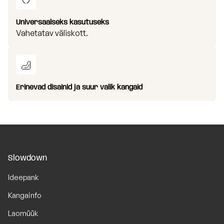
Universaalseks kasutuseks
Vahetatav väliskott.
Erinevad disainid ja suur valik kangaid
Slowdown
Ideepank
Kangainfo
Laomüük