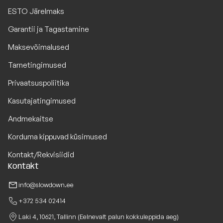
ESTO Järelmaks
Garantii ja Tagastamine
Maksevõimalused
Tarnetingimused
Privaatsuspoliitika
Kasutajatingimused
Andmekaitse
Korduma kippuvad küsimused
Kontakt/Rekvisiidid
Kontakt
info@slowdown.ee
+372 534 02414
Laki 4, 10621, Tallinn (Eelnevalt palun kokkuleppida aeg)