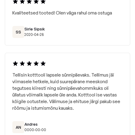
Kvaliteetsed tooted! Olen väga rahul oma ostuga
Sirle Sipsik
SS
2020-04-28
Tellisin kotttooli lapsele sünnipäevaks. Tellimus jäi
viimasele hetkele, kuid suurepärane meeskond
tegutses kiiresti ning sünnipäevahommikuks oli
üllatus võimalik lapsele üle anda. Kotttool ise vastas
kõigile ootustele. Välimuse ja ehituse järgi pakub see
rõõmu ja istumismõnu kauaks.
Andres
AN
0000-00-00