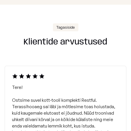
Tagasiside
Klientide arvustused
Tere!
Ostsime suvel kott-tooli komplekti Restful.
Terassihooaeg sai läbi ja mõtlesime toas hoiustada,
kuid kaugemale elutoast ei jõudnud. Nüüd troonivad
uhkelt diivani kõrval ja on kõikide külaliste ning meie
enda vaieldamatu lemmik koht, kus istuda.