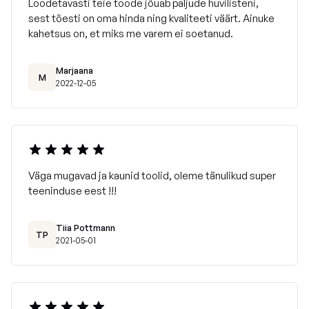
Loodetavasti teie toode jõuab paljude huvilisteni,
sest tõesti on oma hinda ning kvaliteeti väärt. Ainuke
kahetsus on, et miks me varem ei soetanud.
Marjaana
M
2022-12-05
Väga mugavad ja kaunid toolid, oleme tänulikud super
teeninduse eest !!!
Tiia Pottmann
TP
2021-05-01