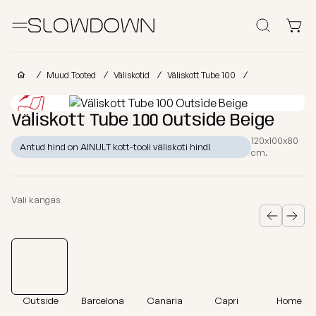
Otsi
Kott-toolid
Muud Tooted
Väliskotid
Väliskott Tube 100
Muud Tooted
Väliskott Tube 100 Outside Beige
120x100x80
Laomüük
Antud hind on AINULT kott-tooli väliskoti hind!
cm.
Tugitoolid
Lamamistoolid
Tumbad
Diiv
Kott-toolid
Ettevõtetele
lastele
Vali kangas
Poroloon
täitega
kott-toolid
Miks valida SLOWDOWN?
Populaarsed
Osta
Osta
Osta
kategooriad
kollektsiooni
kategooria
kanga
Lisainfo
järgi
järgi
järgi
Näita
FURRITO
Tugitoolid
Outside
kõik Kott-
Barcelona
Canaria
Capri
Home