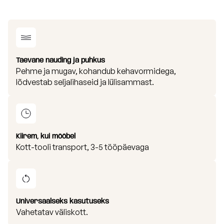
Taevane nauding ja puhkus
Pehme ja mugav, kohandub kehavormidega,
lõdvestab seljalihaseid ja lülisammast.
Kiirem, kui mööbel
Kott-tooli transport, 3-5 tööpäevaga
Universaalseks kasutuseks
Vahetatav väliskott.