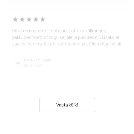
Razz on nagu kott tool ainult, et ta on ülimugav,
pakkudes toetust kogu seljale ja püsides nii. Lisaks ei
saa mainimata jätta kiiret teenindust. Olen väga rahul!
Mari-Liis Lukas
ML
2018-10-24
Vaata kõiki