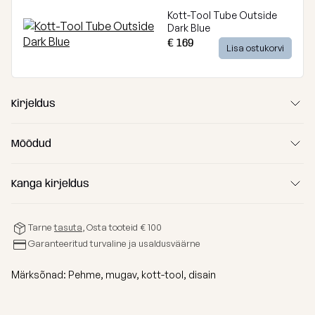
Kott-Tool Tube Outside
Dark Blue
€ 169
Lisa ostukorvi
Kirjeldus
Mõõdud
Kanga kirjeldus
Tarne
(A) Pikkus
tasuta
, Osta tooteid € 100
120 cm
Garanteeritud turvaline ja usaldusväärne
(B) Laius
100 cm
Märksõnad:
Pehme
,
mugav
,
kott-tool
,
disain
(C) Kõrgus
80 cm