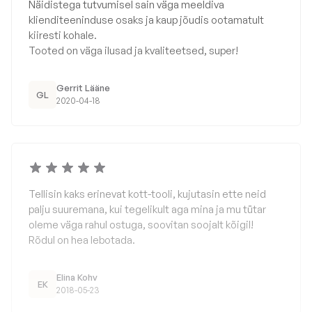
Näidistega tutvumisel sain väga meeldiva
klienditeeninduse osaks ja kaup jõudis ootamatult
kiiresti kohale.
Tooted on väga ilusad ja kvaliteetsed, super!
Gerrit Lääne
GL
2020-04-18
Tellisin kaks erinevat kott-tooli, kujutasin ette neid
palju suuremana, kui tegelikult aga mina ja mu tütar
oleme väga rahul ostuga, soovitan soojalt kõigil!
Rõdul on hea lebotada.
Elina Kohv
EK
2018-05-23