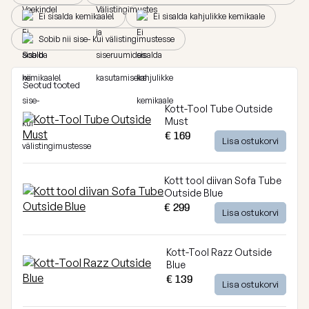
Breeze
Ei sisalda kemikaale!
Ei sisalda kahjulikke kemikaale
Vaata
Sobib nii sise- kui välistingimustesse
kõiki
Dunes
Vaata
Seotud tooted
kõiki
Kott-Tool Tube Outside
Must
€ 169
Lisa ostukorvi
Kott tool diivan Sofa Tube
Outside Blue
€ 299
Lisa ostukorvi
Kott-Tool Razz Outside
Blue
€ 139
Lisa ostukorvi