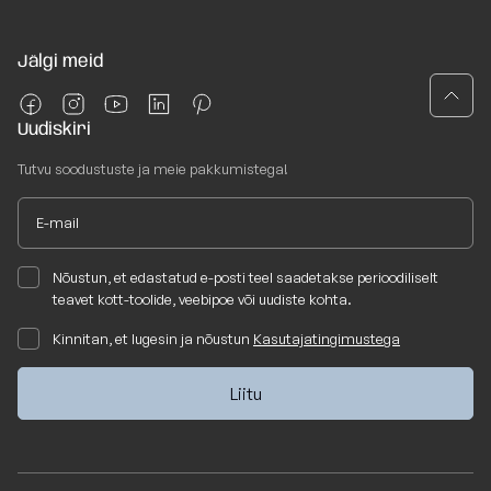
Jälgi meid
Uudiskiri
Tutvu soodustuste ja meie pakkumistega!
Nõustun, et edastatud e-posti teel saadetakse perioodiliselt
teavet kott-toolide, veebipoe või uudiste kohta.
Kinnitan, et lugesin ja nõustun
Kasutajatingimustega