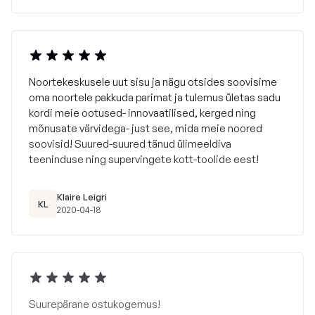
Noortekeskusele uut sisu ja nägu otsides soovisime
oma noortele pakkuda parimat ja tulemus ületas sadu
kordi meie ootused- innovaatilised, kerged ning
mõnusate värvidega- just see, mida meie noored
soovisid! Suured-suured tänud ülimeeldiva
teeninduse ning supervingete kott-toolide eest!
Klaire Leigri
KL
2020-04-18
Suurepärane ostukogemus!