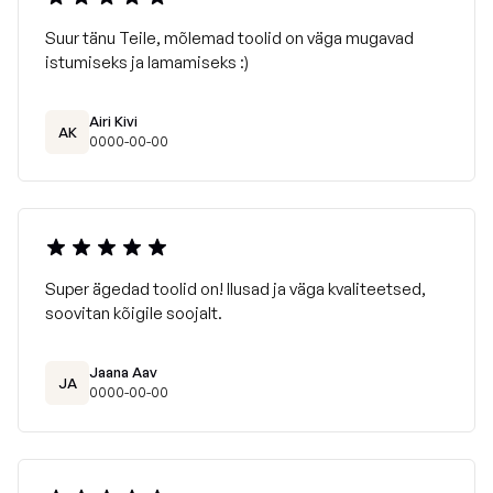
Suur tänu Teile, mõlemad toolid on väga mugavad
istumiseks ja lamamiseks :)
Airi Kivi
AK
0000-00-00
Hooldusjuhend:
Super ägedad toolid on! Ilusad ja väga kvaliteetsed,
soovitan kõigile soojalt.
Jaana Aav
JA
0000-00-00