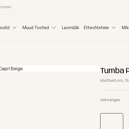
uroopas
oolid
Muud Tooted
Laomüük
Ettevõtetele
Mik
Padjad
Ideepank
Reklaam kott-to
Lauad
anid
Mooduldiivanid
Komplektid
Koeravoodid
Välisvaibad
Kangainfo
Kott-tooli Rent
Tumba P
Kinkepakkimine
Blogi
60x70x45 cm. 135
Väliskotid
Meist
oni järgi
Osta kategooria
Vali kangas
Täitegraanulid
26 aasta kollektsiooni eriväljaanne
Tugitoolid
Kaitsekate
Kott-toolid l
Poroloon täit