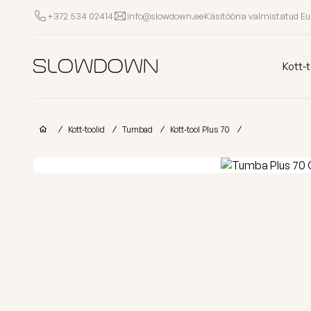
Käsitööna valmistatud E
+372 534 02414
info@slowdown.ee
Kott-toolid
Kott-t
Muud Tooted
Kott-toolid
Tumbad
Kott-tool Plus 70
Laomüük
Tugitoolid
Lamamistoolid
Tumbad
Diiv
Kott-toolid
Ettevõtetele
lastele
Poroloon
täitega
kott-toolid
Miks valida SLOWDOWN?
Populaarsed kategooriad
Osta kollektsio
Lisainfo
Näita kõik Kott-toolid
FURRITO – 20
Laos
OM
Kollektsioonid
LOUNGE