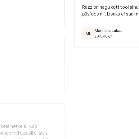
Razz on nagu kott tool ainul
püsides nii. Lisaks ei saa m
Mari-Liis Lukas
ML
2018-10-24
asele hetkele, kuid
ahommikuks oli üllatus