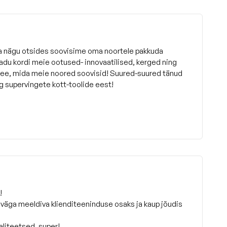
ja nägu otsides soovisime oma noortele pakkuda
sadu kordi meie ootused- innovaatilised, kerged ning
see, mida meie noored soovisid! Suured-suured tänud
g supervingete kott-toolide eest!
!
 väga meeldiva klienditeeninduse osaks ja kaup jõudis
aliteetsed, super!