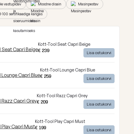
ele vastupidav
Moodne disain
Masinpestav
100 sertifikaadiga kangas
Kott-Tool Seat Capri Beige
€ 239
Lisa ostukorvi
Kott-Tool Lounge Capri Blue
€ 259
Lisa ostukorvi
Kott-Tool Razz Capri Grey
€ 209
Lisa ostukorvi
Kott-Tool Play Capri Must
€ 199
Lisa ostukorvi