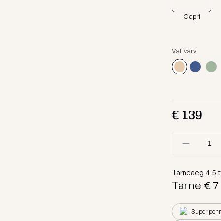
Kanga Näidised
Lamamistool
Capri
Tumbad
Diivanid
Vali värv
Mooduldiivan
Komplektid
Lauad
€
139
Koeravoodid
Vaata kõiki
Tarneaeg
4-5
t
Tarne €
7
Super peh