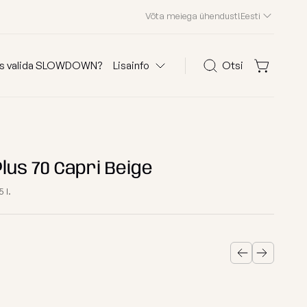
Võta meiega ühendust!
Eesti
s valida SLOWDOWN?
Lisainfo
Otsi
Otsi
olid
KKK
Kliendid meist
lus 70 Capri Beige
Edasimüüjad
 l.
Kontakt
 järgi
Osta kanga järgi
Edition 2026
astele
Waves
ega kott-toolid
Teddy