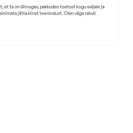
t, et ta on ülimugav, pakkudes toetust kogu seljale ja
ainimata jätta kiiret teenindust. Olen väga rahul!