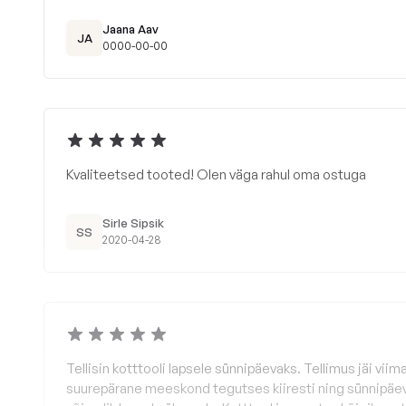
Jaana Aav
JA
0000-00-00
Kvaliteetsed tooted! Olen väga rahul oma ostuga
Sirle Sipsik
SS
2020-04-28
Tellisin kotttooli lapsele sünnipäevaks. Tellimus jäi viim
suurepärane meeskond tegutses kiiresti ning sünnipäev