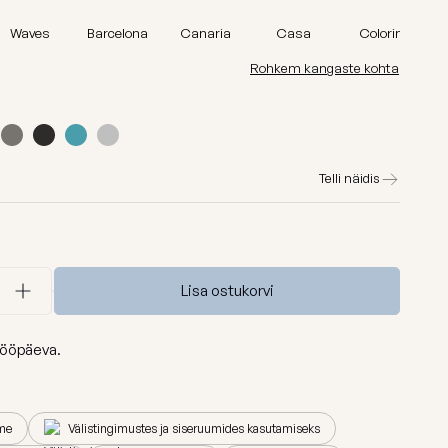
id
Madu
Waves
Barcelona
Canaria
Casa
Colorin
Barcelona
Rohkem kangaste kohta
Lure luxe
id
Home
Nordic
Telli näidis
Breeze
Dunes
Vaata kõiki
Lisa ostukorvi
ööpäeva.
me
Välistingimustes ja siseruumides kasutamiseks