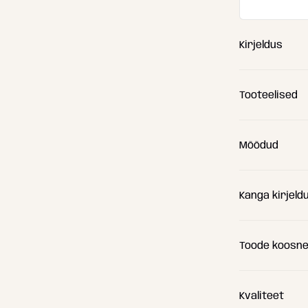
Kirjeldus
Tooteelised
Mõõdud
Kanga kirjeld
(A) Pikkus
(B) Laius
Toode koosn
(C) Kõrgus
Kvaliteet
(D) Istumis
Sisemine 