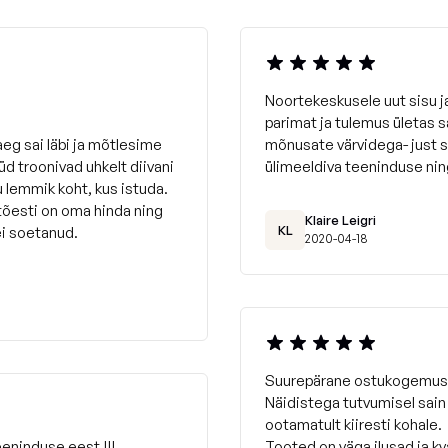
Noortekeskusele uut sisu 
parimat ja tulemus ületas 
eg sai läbi ja mõtlesime
mõnusate värvidega- just 
d troonivad uhkelt diivani
ülimeeldiva teeninduse nin
u lemmik koht, kus istuda.
 tõesti on oma hinda ning
Klaire Leigri
KL
ei soetanud.
2020-04-18
Suurepärane ostukogemus
Näidistega tutvumisel sain
ootamatult kiiresti kohale.
eninduse eest !!!
Tooted on väga ilusad ja kv