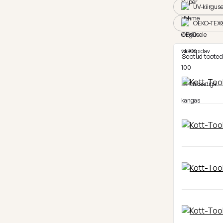
UV-kiirgus
OEKO-TEX® 
Seotud tooted