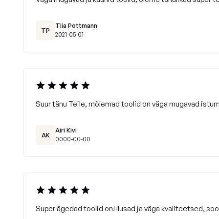
Tiia Pottmann
TP
2021-05-01
Suur tänu Teile, mõlemad toolid on väga mugavad istum
Airi Kivi
AK
0000-00-00
Super ägedad toolid on! Ilusad ja väga kvaliteetsed, soov