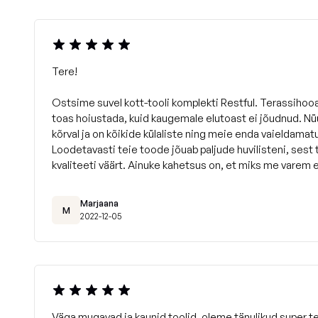
Tere!
Ostsime suvel kott-tooli komplekti Restful. Terassihooa
toas hoiustada, kuid kaugemale elutoast ei jõudnud. Nüü
kõrval ja on kõikide külaliste ning meie enda vaieldamat
Loodetavasti teie toode jõuab paljude huvilisteni, sest
kvaliteeti väärt. Ainuke kahetsus on, et miks me varem 
Marjaana
M
2022-12-05
Väga mugavad ja kaunid toolid, oleme tänulikud super te