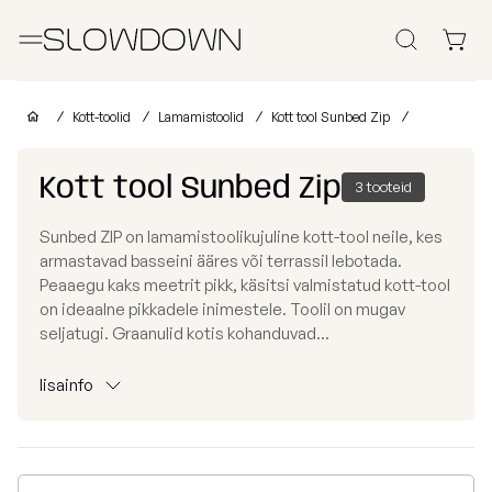
Otsi
Kott-toolid
Kott-toolid
Lamamistoolid
Kott tool Sunbed Zip
Muud Tooted
Kott tool Sunbed Zip
3 tooteid
Laomüük
Sunbed ZIP on lamamistoolikujuline kott-tool neile, kes
Tugitoolid
Lamamistoolid
Tumbad
Diiv
armastavad basseini ääres või terrassil lebotada.
Kott-toolid
Peaaegu kaks meetrit pikk, käsitsi valmistatud kott-tool
Ettevõtetele
lastele
on ideaalne pikkadele inimestele. Toolil on mugav
Poroloon
seljatugi. Graanulid kotis kohanduvad...
täitega
kott-toolid
Miks valida SLOWDOWN?
Populaarsed
Osta
Osta
Osta
lisainfo
kategooriad
kollektsiooni
kategooria
kanga
Lisainfo
järgi
järgi
järgi
Näita
FURRITO
Tugitoolid
kõik Kott-