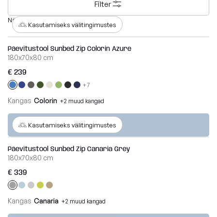
– 2026 aasta
Edition
toolid
Filter
Kott-
+372 534 02414
kollektsiooni
2026
toolid lastele
Laos
Näitan: 1 - 3 alates 3
eriväljaanne
Kasutamiseks välitingimustes
info@slowdown.ee
Poroloon
OM
Waves
täitega kott-
Kollektsioonid
Päevitustool Sunbed Zip Colorin Azure
Kontakt
LOUNGE
toolid
180x70x80 cm
Teddy
Eesti
€ 239
MASS
Lamamistoolid
Madu
+7
TUBE
Tumbad
Kangas
Colorin
+2 muud kangad
Barcelona
COCOON
Diivanid
Veel
Kasutamiseks välitingimustes
Lure
RAZZ
luxe
Mooduldiivanid
ROLL
Päevitustool Sunbed Zip Canaria Grey
180x70x80 cm
SNUG
Home
Komplektid
€ 339
MOOG
Lauad
Nordic
Kangas
Canaria
Vaata
+2 muud kangad
kõiki
Koeravoodid