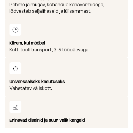
Pehme ja mugav, kohandub kehavormidega,
lõdvestab seljalihaseid ja lülisammast.
Kiirem, kui mööbel
Kott-tooli transport, 3-5 tööpäevaga
Universaalseks kasutuseks
Vahetatav väliskott.
Erinevad disainid ja suur valik kangaid