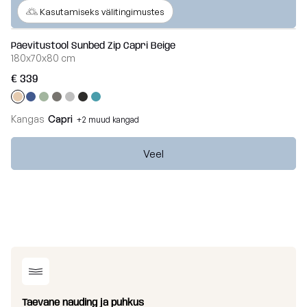
Breeze
Veel
Kasutamiseks välitingimustes
Vaata
kõiki
Dunes
Päevitustool Sunbed Zip Capri Beige
180x70x80 cm
Vaata
€ 339
kõiki
Kangas
Capri
+2 muud kangad
Veel
Taevane nauding ja puhkus