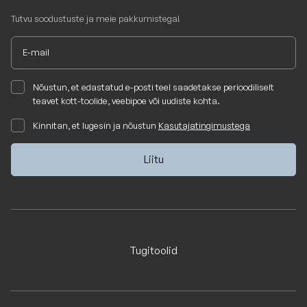
Tutvu soodustuste ja meie pakkumistega!
Nõustun, et edastatud e-posti teel saadetakse perioodiliselt
teavet kott-toolide, veebipoe või uudiste kohta.
Kinnitan, et lugesin ja nõustun
Kasutajatingimustega
Tugitoolid