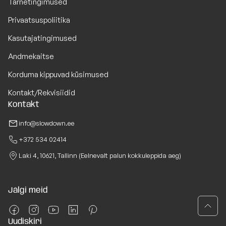
Tarnetingimused
Privaatsuspoliitika
Kasutajatingimused
Andmekaitse
Korduma kippuvad küsimused
Kontakt/Rekvisiidid
Kontakt
info@slowdown.ee
+372 534 02414
Laki 4, 10621, Tallinn (Eelnevalt palun kokkuleppida aeg)
Jälgi meid
Uudiskiri