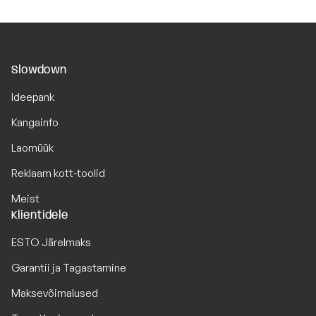
Slowdown
Ideepank
Kangainfo
Laomüük
Reklaam kott-toolid
Meist
Klientidele
ESTO Järelmaks
Garantii ja Tagastamine
Maksevõimalused