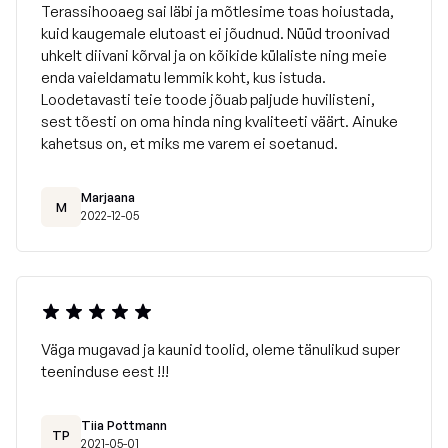
Terassihooaeg sai läbi ja mõtlesime toas hoiustada,
kuid kaugemale elutoast ei jõudnud. Nüüd troonivad
uhkelt diivani kõrval ja on kõikide külaliste ning meie
enda vaieldamatu lemmik koht, kus istuda.
Loodetavasti teie toode jõuab paljude huvilisteni,
sest tõesti on oma hinda ning kvaliteeti väärt. Ainuke
kahetsus on, et miks me varem ei soetanud.
Marjaana
M
2022-12-05
Väga mugavad ja kaunid toolid, oleme tänulikud super
teeninduse eest !!!
Tiia Pottmann
TP
2021-05-01