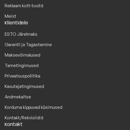
Reklaam kott-toolid
Meist
Klientidele
ESTO Järelmaks
Garantii ja Tagastamine
Maksevõimalused
Tarnetingimused
Privaatsuspoliitika
Kasutajatingimused
Andmekaitse
Korduma kippuvad küsimused
Kontakt/Rekvisiidid
Kontakt