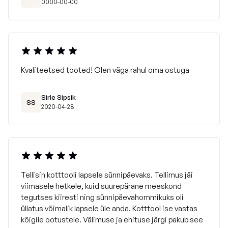
0000-00-00
Kvaliteetsed tooted! Olen väga rahul oma ostuga
Sirle Sipsik
SS
2020-04-28
Tellisin kotttooli lapsele sünnipäevaks. Tellimus jäi
viimasele hetkele, kuid suurepärane meeskond
tegutses kiiresti ning sünnipäevahommikuks oli
üllatus võimalik lapsele üle anda. Kotttool ise vastas
kõigile ootustele. Välimuse ja ehituse järgi pakub see