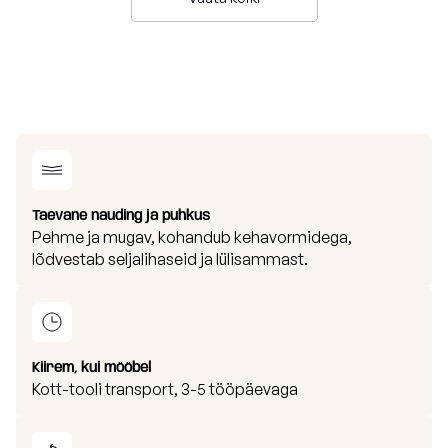
Taevane nauding ja puhkus
Pehme ja mugav, kohandub kehavormidega,
lõdvestab seljalihaseid ja lülisammast.
Kiirem, kui mööbel
Kott-tooli transport, 3-5 tööpäevaga