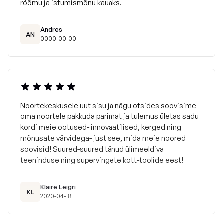
rõõmu ja istumismõnu kauaks.
Andres
AN
0000-00-00
Noortekeskusele uut sisu ja nägu otsides soovisime
oma noortele pakkuda parimat ja tulemus ületas sadu
kordi meie ootused- innovaatilised, kerged ning
mõnusate värvidega- just see, mida meie noored
soovisid! Suured-suured tänud ülimeeldiva
teeninduse ning supervingete kott-toolide eest!
Klaire Leigri
KL
2020-04-18