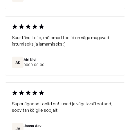
Suur tänu Teile, mõlemad toolid on väga mugavad
istumiseks ja lamamiseks :)
Airi Kivi
AK
0000-00-00
Super ägedad toolid on! Ilusad ja väga kvaliteetsed,
soovitan kõigile soojalt.
Jaana Aav
JA