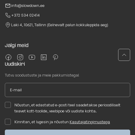
info@slowdown.ee
+372 534 02414
Laki 4, 10621, Tallinn (Eelnevalt palun kokkuleppida aeg)
Jälgi meid
Uudiskiri
Tutvu soodustuste ja meie pakkumistega!
Nõustun, et edastatud e-posti teel saadetakse perioodiliselt
teavet kott-toolide, veebipoe või uudiste kohta.
Kinnitan, et lugesin ja nõustun
Kasutajatingimustega