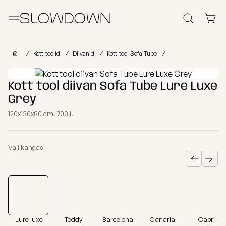
Otsi
Kott-toolid
Kott-toolid
Diivanid
Kott-tool Sofa Tube
Muud Tooted
Kott tool diivan Sofa Tube Lure Luxe
Grey
Laomüük
Tugitoolid
Lamamistoolid
Tumbad
Diiv
120x130x80 cm. 700 l.
Kott-toolid
Ettevõtetele
lastele
Poroloon
Vali kangas
täitega
kott-toolid
Miks valida SLOWDOWN?
Populaarsed
Osta
Osta
Osta
kategooriad
kollektsiooni
kategooria
kanga
Lisainfo
järgi
järgi
järgi
Näita
FURRITO
Tugitoolid
kõik Kott-
Lure luxe
Teddy
Barcelona
Canaria
Capri