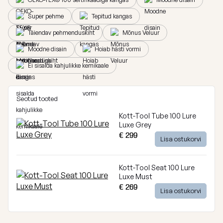
Breeze
Super pehme
Tepitud kangas
Vaata
kõiki
Dunes
Täiendav pehmenduskiht
Mõnus Veluur
Moodne disain
Hoiab hästi vormi
Vaata
Ei sisalda kahjulikke kemikaale
kõiki
Seotud tooted
Kott-Tool Tube 100 Lure
Luxe Grey
€ 299
Lisa ostukorvi
Kott-Tool Seat 100 Lure
Luxe Must
€ 269
Lisa ostukorvi