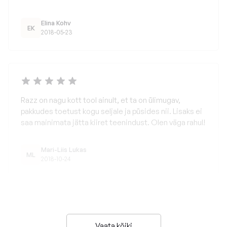
Elina Kohv
EK
2018-05-23
Razz on nagu kott tool ainult, et ta on ülimugav,
pakkudes toetust kogu seljale ja püsides nii. Lisaks ei
saa mainimata jätta kiiret teenindust. Olen väga rahul!
Mari-Liis Lukas
ML
2018-10-24
Vaata kõiki