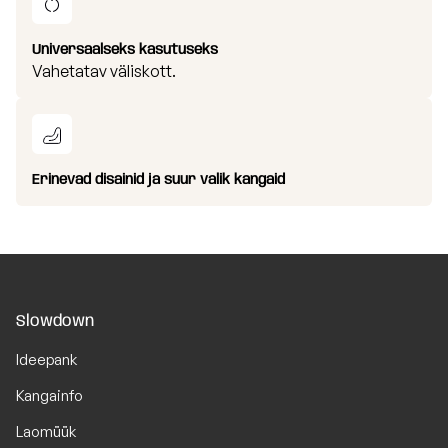
Universaalseks kasutuseks
Vahetatav väliskott.
Erinevad disainid ja suur valik kangaid
Slowdown
Ideepank
Kangainfo
Laomüük