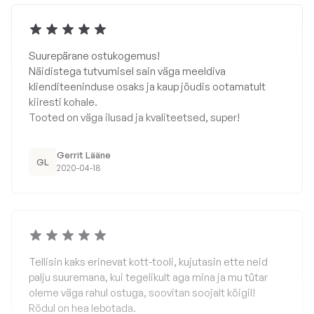
Suurepärane ostukogemus!
Näidistega tutvumisel sain väga meeldiva
klienditeeninduse osaks ja kaup jõudis ootamatult
kiiresti kohale.
Tooted on väga ilusad ja kvaliteetsed, super!
Gerrit Lääne
GL
2020-04-18
Tellisin kaks erinevat kott-tooli, kujutasin ette neid
palju suuremana, kui tegelikult aga mina ja mu tütar
oleme väga rahul ostuga, soovitan soojalt kõigil!
Rõdul on hea lebotada.