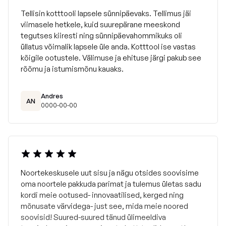
Tellisin kotttooli lapsele sünnipäevaks. Tellimus jäi
viimasele hetkele, kuid suurepärane meeskond
tegutses kiiresti ning sünnipäevahommikuks oli
üllatus võimalik lapsele üle anda. Kotttool ise vastas
kõigile ootustele. Välimuse ja ehituse järgi pakub see
rõõmu ja istumismõnu kauaks.
Andres
AN
0000-00-00
Noortekeskusele uut sisu ja nägu otsides soovisime
oma noortele pakkuda parimat ja tulemus ületas sadu
kordi meie ootused- innovaatilised, kerged ning
mõnusate värvidega- just see, mida meie noored
soovisid! Suured-suured tänud ülimeeldiva