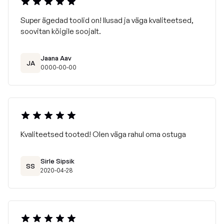
Super ägedad toolid on! Ilusad ja väga kvaliteetsed,
soovitan kõigile soojalt.
Jaana Aav
JA
0000-00-00
Kvaliteetsed tooted! Olen väga rahul oma ostuga
Sirle Sipsik
SS
2020-04-28