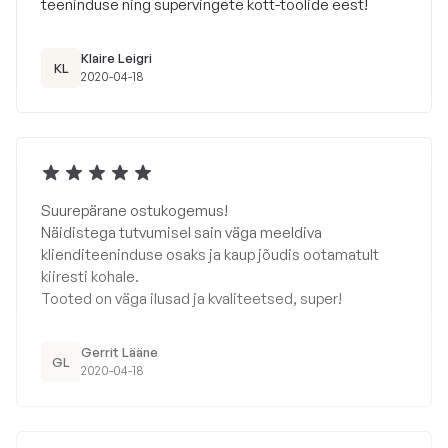
teeninduse ning supervingete kott-toolide eest!
Klaire Leigri
KL
2020-04-18
Suurepärane ostukogemus!
Näidistega tutvumisel sain väga meeldiva
klienditeeninduse osaks ja kaup jõudis ootamatult
kiiresti kohale.
Tooted on väga ilusad ja kvaliteetsed, super!
Gerrit Lääne
GL
2020-04-18