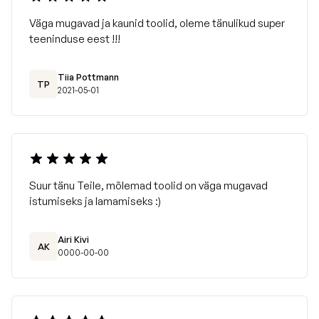
Väga mugavad ja kaunid toolid, oleme tänulikud super
teeninduse eest !!!
Tiia Pottmann
TP
2021-05-01
Suur tänu Teile, mõlemad toolid on väga mugavad
istumiseks ja lamamiseks :)
Airi Kivi
AK
0000-00-00