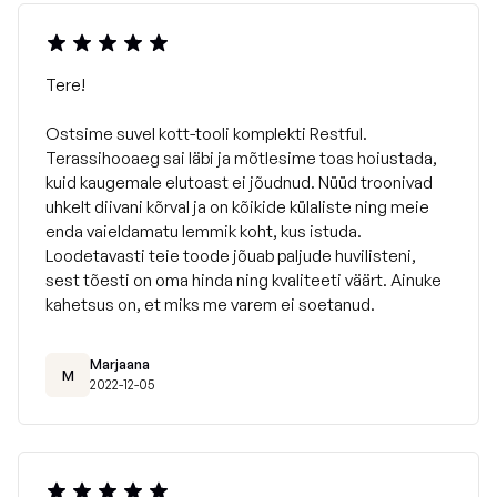
valmistatud Euroopa Liidus. Täitehelmed on mittesüttivad
ja sertifitseeritud vastavalt
DIN 4102
standardile.
Tere!
Ostsime suvel kott-tooli komplekti Restful.
Terassihooaeg sai läbi ja mõtlesime toas hoiustada,
kuid kaugemale elutoast ei jõudnud. Nüüd troonivad
uhkelt diivani kõrval ja on kõikide külaliste ning meie
enda vaieldamatu lemmik koht, kus istuda.
Loodetavasti teie toode jõuab paljude huvilisteni,
sest tõesti on oma hinda ning kvaliteeti väärt. Ainuke
kahetsus on, et miks me varem ei soetanud.
Marjaana
M
2022-12-05