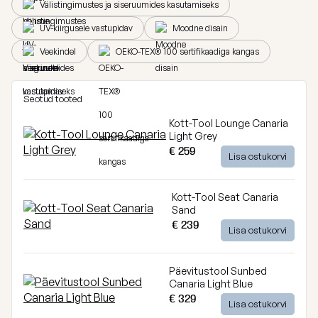
Välistingimustes ja siseruumides kasutamiseks
Breeze
Vaata
UV-kiirgusele vastupidav
Moodne disain
kõiki
Dunes
Veekindel
OEKO-TEX® 100 sertifikaadiga kangas
Vaata
kõiki
Seotud tooted
Kott-Tool Lounge Canaria
Light Grey
€ 259
Lisa ostukorvi
Kott-Tool Seat Canaria
Sand
€ 239
Lisa ostukorvi
Päevitustool Sunbed
Canaria Light Blue
€ 329
Lisa ostukorvi