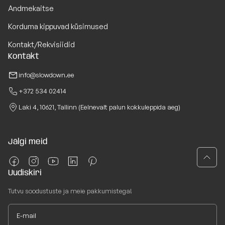
Andmekaitse
Korduma kippuvad küsimused
Kontakt/Rekvisiidid
Kontakt
info@slowdown.ee
+372 534 02414
Laki 4, 10621, Tallinn (Eelnevalt palun kokkuleppida aeg)
Jälgi meid
Uudiskiri
Tutvu soodustuste ja meie pakkumistega!