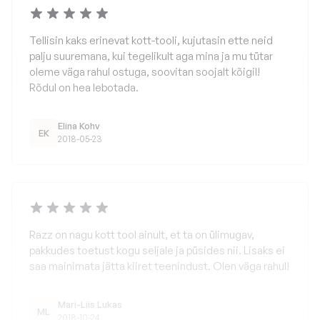
Tellisin kaks erinevat kott-tooli, kujutasin ette neid
palju suuremana, kui tegelikult aga mina ja mu tütar
oleme väga rahul ostuga, soovitan soojalt kõigil!
Rõdul on hea lebotada.
Elina Kohv
EK
2018-05-23
Razz on nagu kott tool ainult, et ta on ülimugav,
pakkudes toetust kogu seljale ja püsides nii. Lisaks ei
saa mainimata jätta kiiret teenindust. Olen väga rahul!
Mari-Liis Lukas
ML
2018-10-24