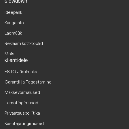
Slowdown
Ideepank
Kangainfo
Laomüük
Reklaam kott-toolid
Meist
Klientidele
ESTO Järelmaks
Garantii ja Tagastamine
Maksevõimalused
Tarnetingimused
Privaatsuspoliitika
Kasutajatingimused