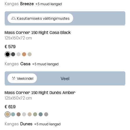
Breeze
Kangas
Breeze
+5 muud kangad
Vaata
Veel
kõiki
Kasutamiseks välitingimustes
Dunes
Vaata
Mass Corner 150 Right Casa Black
125x150x72 cm
kõiki
€ 579
Kangas
Casa
+5 muud kangad
Veel
Veekindel
Mass Corner 150 Right Dunẽs Amber
125x150x72 cm
€ 619
Kangas
Dunes
+5 muud kangad