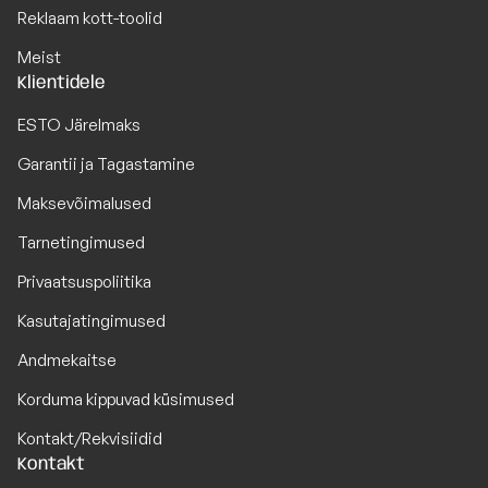
Reklaam kott-toolid
Meist
Klientidele
ESTO Järelmaks
Garantii ja Tagastamine
Maksevõimalused
Tarnetingimused
Privaatsuspoliitika
Kasutajatingimused
Andmekaitse
Korduma kippuvad küsimused
Kontakt/Rekvisiidid
Kontakt