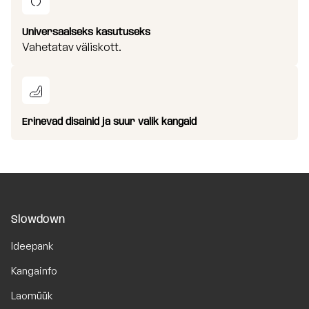
Universaalseks kasutuseks
Vahetatav väliskott.
Erinevad disainid ja suur valik kangaid
Slowdown
Ideepank
Kangainfo
Laomüük