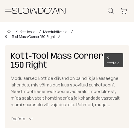
Otsi
Kott-toolid
Kott-toolid
Mooduldiivanid
Kott-Tool Mass Corner 150 Right
Muud Tooted
Kott-Tool Mass Corner
6
Laomüük
150 Right
tooteid
Tugitoolid
Lamamistoolid
Tumbad
Diiv
Kott-toolid
Modulaarsed kottide diivand on paindlik ja kaasaegne
Ettevõtetele
lastele
lahendus, mis võimaldab luua soovitud puhketsooni.
Poroloon
täitega
Need mööbliesemed koosnevad eraldi moodulitest,
kott-toolid
Miks valida SLOWDOWN?
mida saab vabalt kombineerida ja kohandada vastavalt
Populaarsed
Osta
Osta
Osta
ruumi suurusele või vajadustele. Pehmed, muga...
kategooriad
kollektsiooni
kategooria
kanga
Lisainfo
järgi
järgi
järgi
lisainfo
Näita
FURRITO
Tugitoolid
kõik Kott-