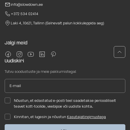
info@slowdown.ee
+372 534 02414
Laki 4, 10621, Tallinn (Eelnevalt palun kokkuleppida aeg)
Jälgi meid
Uudiskiri
Tutvu soodustuste ja meie pakkumistega!
Nõustun, et edastatud e-posti teel saadetakse perioodiliselt
teavet kott-toolide, veebipoe või uudiste kohta.
Kinnitan, et lugesin ja nõustun
Kasutajatingimustega