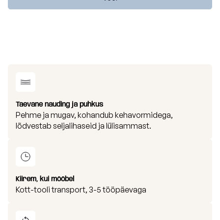
Taevane nauding ja puhkus
Pehme ja mugav, kohandub kehavormidega,
lõdvestab seljalihaseid ja lülisammast.
Kiirem, kui mööbel
Kott-tooli transport, 3-5 tööpäevaga