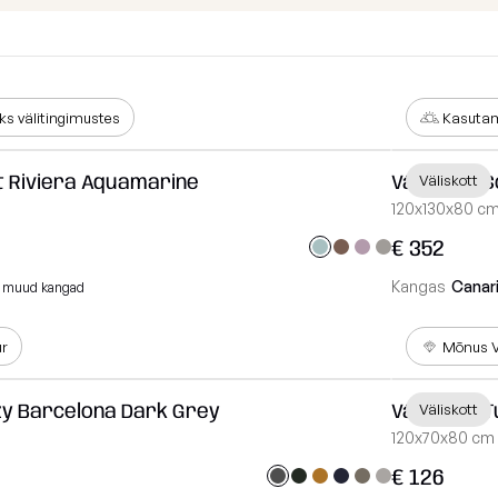
Kanga Näidised
Lamamistool
Tumbad
Diivanid
s välitingimustes
Kasutam
Mooduldiivan
t Riviera Aquamarine
Väliskott 
Väliskott
Komplektid
120x130x80 c
Lauad
€ 352
Koeravoodid
Kangas
Canar
1 muud kangad
Vaata kõiki
ur
Mõnus V
zy Barcelona Dark Grey
Väliskott 
Väliskott
120x70x80 cm
€ 126