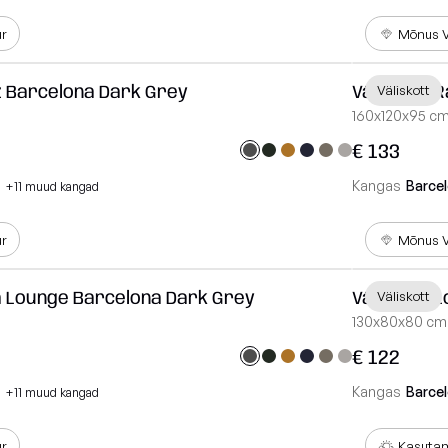
ur
Mõnus V
z Barcelona Dark Grey
Väliskott 
Väliskott
160x120x95 c
€ 133
Kangas
Barce
+11 muud kangad
ur
Mõnus V
a Lounge Barcelona Dark Grey
Väliskott 
Väliskott
130x80x80 cm
€ 122
Kangas
Barce
+11 muud kangad
ur
Kasutam