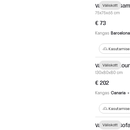
Väliskott Ga
Väliskott
75x75x65 cm
€ 73
Kangas
Barcelona
Kasutamisek
Väliskott Lou
Väliskott
130x80x80 cm
€ 202
Kangas
Canaria
+
Kasutamisek
Väliskott Sof
Väliskott