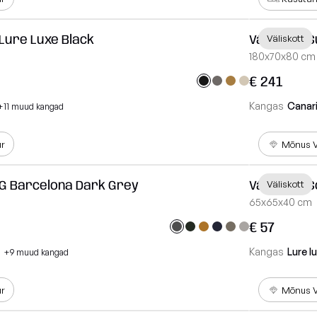
 Lure Luxe Black
Väliskott 
Väliskott
180x70x80 cm
€ 241
Kangas
Canar
+11 muud kangad
ur
Mõnus V
oG Barcelona Dark Grey
Väliskott 
Väliskott
65x65x40 cm
€ 57
Kangas
Lure l
+9 muud kangad
ur
Mõnus V