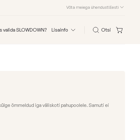
Võta meiega ühendust!
Eesti
s valida SLOWDOWN?
Lisainfo
Otsi
Otsi
olid
KKK
Kliendid meist
Edasimüüjad
Kontakt
 külge õmmeldud iga väliskoti pahupoolele. Samuti ei
 järgi
Osta kanga järgi
Edition 2026
astele
Waves
ega kott-toolid
Teddy