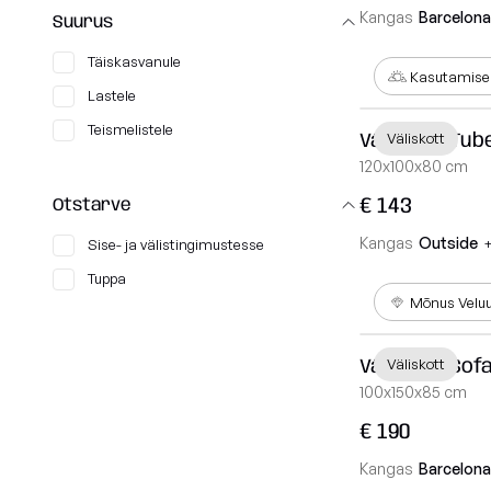
Kangas
Barcelona
Suurus
Täiskasvanule
Kasutamisek
Lastele
Teismelistele
Väliskott Tub
Väliskott
120x100x80 cm
€ 143
Otstarve
Kangas
Outside
Sise- ja välistingimustesse
Tuppa
Mõnus Velu
Väliskott Sof
Väliskott
100x150x85 cm
€ 190
Kangas
Barcelona