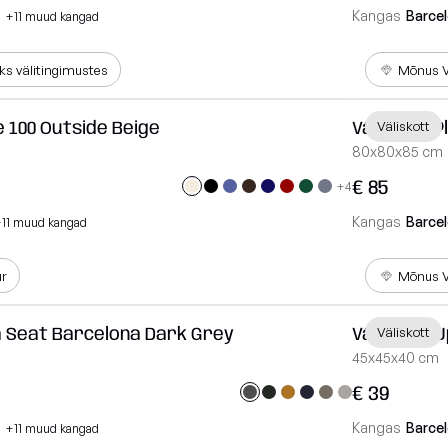
Kangas
Barce
+11 muud kangad
s välitingimustes
Mõnus V
e 100 Outside Beige
Väliskott 
Väliskott
80x80x85 cm
€ 85
+4
Kangas
Barce
+11 muud kangad
ur
Mõnus V
a Seat Barcelona Dark Grey
Väliskott 
Väliskott
45x45x40 cm
€ 39
Kangas
Barce
+11 muud kangad