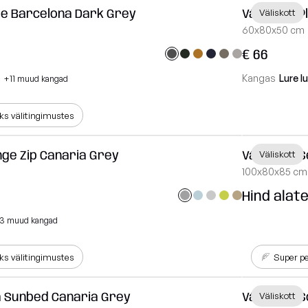
me Barcelona Dark Grey
Väliskott P
Väliskott
60x80x50 cm
€ 66
Kangas
Lure l
+11 muud kangad
s välitingimustes
nge Zip Canaria Grey
Väliskott S
Väliskott
100x80x85 cm
Hind alate
3 muud kangad
s välitingimustes
Super 
a Sunbed Canaria Grey
Väliskott 
Väliskott