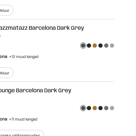
eluur
Razzmatazz Barcelona Dark Grey
m
lona
+10 muud kangad
eluur
Lounge Barcelona Dark Grey
lona
+11 muud kangad
iseks välitingimustes