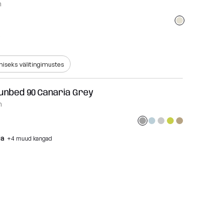
m
iseks välitingimustes
Sunbed 90 Canaria Grey
m
ia
+4 muud kangad