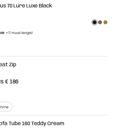
lus 70 Lure Luxe Black
uxe
+11 muud kangad
eat Zip
s € 186
pehme
Sofa Tube 160 Teddy Cream