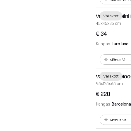
Väliskott Mini
Väliskott
45x45x35 cm
€ 34
Kangas
Lure luxe
Mõnus Velu
Väliskott Mo
Väliskott
95x125x65 cm
€ 220
Kangas
Barcelona
Mõnus Velu