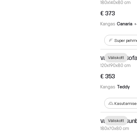
180x140x80 cm
€ 373
Kangas
Canaria
+
Super pehm
Väliskott Sof
Väliskott
120x190x80 cm
€ 353
Kangas
Teddy
Kasutamisek
Väliskott Sun
Väliskott
180x70x80 cm