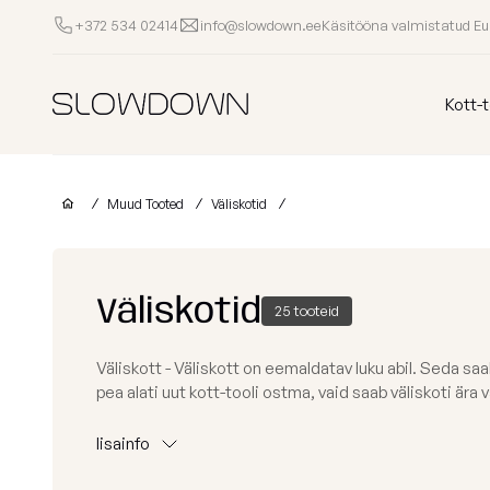
Käsitööna valmistatud E
+372 534 02414
info@slowdown.ee
Kott-toolid
Kott-t
Muud Tooted
Muud Tooted
Väliskotid
Laomüük
Tugitoolid
Lamamistoolid
Tumbad
Diiv
Kott-toolid
Ettevõtetele
lastele
Väliskotid
25 tooteid
Poroloon
täitega
kott-toolid
Miks valida SLOWDOWN?
Väliskott - Väliskott on eemaldatav luku abil. Seda s
Populaarsed kategooriad
Osta kollektsio
pea alati uut kott-tooli ostma, vaid saab väliskoti ära 
Lisainfo
Näita kõik Kott-toolid
FURRITO – 20
lisainfo
Laos
OM
Kollektsioonid
LOUNGE