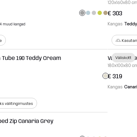
120x160x80 c
€ 303
Kangas
Teddy
4 muud kangad
e
Kasutam
a Tube 190 Teddy Cream
Väliskott 
Väliskott
180x100x80 c
€ 319
Kangas
Canar
s välitingimustes
bed Zip Canaria Grey