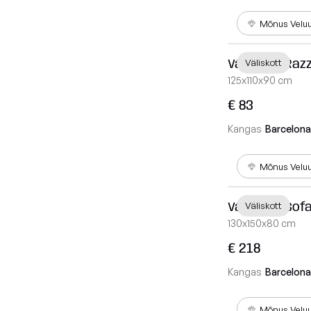
Mõnus Velu
Väliskott Raz
Väliskott
125x110x90 cm
€ 83
Kangas
Barcelona
Mõnus Velu
Väliskott Sof
Väliskott
130x150x80 cm
€ 218
Kangas
Barcelona
Mõnus Velu