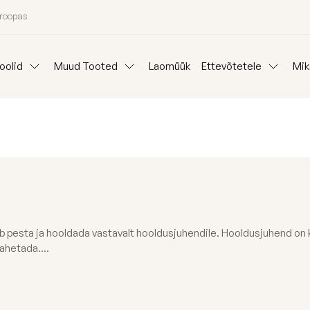
uroopas
oolid
Muud Tooted
Laomüük
Ettevõtetele
Mik
Padjad
Ideepank
Reklaam kott-to
Lauad
anid
Mooduldiivanid
Komplektid
Koeravoodid
Välisvaibad
Kangainfo
Kott-tooli Rent
Kinkepakkimine
Blogi
Väliskotid
Meist
aab pesta ja hooldada vastavalt hooldusjuhendile. Hooldusjuhend on
oni järgi
Osta kategooria
vahetada....
Täitegraanulid
26 aasta kollektsiooni eriväljaanne
Tugitoolid
Kaitsekate
Kott-toolid l
Poroloon täit