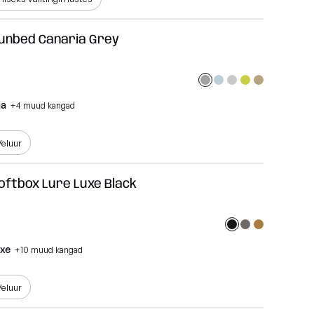
Sunbed Canaria Grey
ia
+4 muud kangad
eluur
Softbox Lure Luxe Black
uxe
+10 muud kangad
eluur