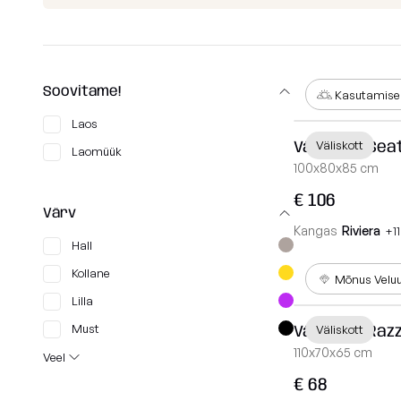
+372 534 02414
MASS
info@slowdown.ee
TUBE
COCOON
Soovitame!
Kontakt
Kasutamisek
RAZZ
Laos
Eesti
Väliskott Sea
Väliskott
ROLL
Laomüük
100x80x85 cm
SNUG
€ 106
MOOG
Värv
Kangas
Riviera
+1
Hall
Vaata kõiki
Kollane
Mõnus Velu
Lilla
Must
Väliskott Raz
Väliskott
110x70x65 cm
Veel
€ 68