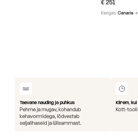
€ 251
Kangas
Canaria
+
Taevane nauding ja puhkus
Kiirem, ku
Pehme ja mugav, kohandub
Kott-tool
kehavormidega, lõdvestab
seljalihaseid ja lülisammast.