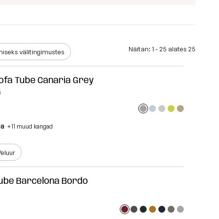
id
Madu
Barcelona
Lure luxe
Näitan: 1 - 25 alates 25
iseks välitingimustes
id
Home
Sofa Tube Canaria Grey
Nordic
m
Breeze
Dunes
ia
+11 muud kangad
Vaata kõiki
eluur
Tube Barcelona Bordo