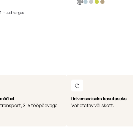
2 muud kangad
i mööbel
Universaalseks kasutuseks
i transport, 3-5 tööpäevaga
Vahetatav väliskott.