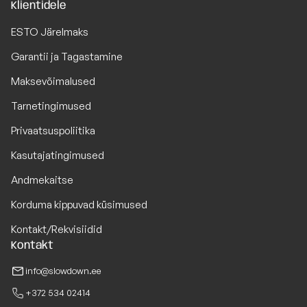
Klientidele
ESTO Järelmaks
Garantii ja Tagastamine
Maksevõimalused
Tarnetingimused
Privaatsuspoliitika
Kasutajatingimused
Andmekaitse
Korduma kippuvad küsimused
Kontakt/Rekvisiidid
Kontakt
info@slowdown.ee
+372 534 02414