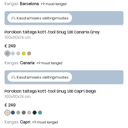
Breeze
Kangas
Barcelona
+9 muud kangad
Vaata
Veel
kõiki
Kasutamiseks välitingimustes
Dunes
Vaata
Poroloon täitega kott-tool Snug 100 Canaria Grey
100x110x74 cm
kõiki
€ 249
Kangas
Canaria
+9 muud kangad
Veel
Kasutamiseks välitingimustes
Poroloon täitega kott-tool Snug 100 Capri Beige
100x110x74 cm
€ 249
Kangas
Capri
+9 muud kangad