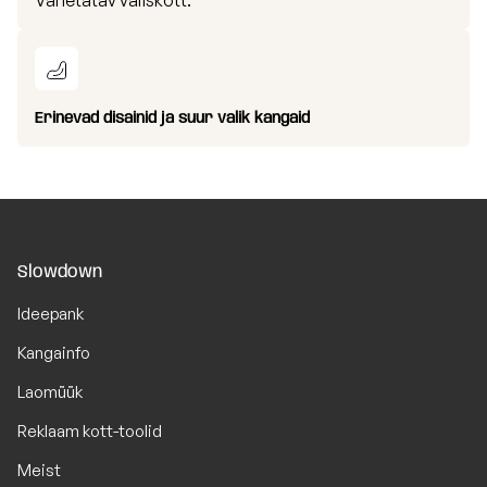
Vahetatav väliskott.
Erinevad disainid ja suur valik kangaid
Slowdown
Ideepank
Kangainfo
Laomüük
Reklaam kott-toolid
Meist