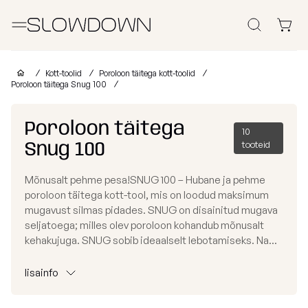
Otsi
Kott-toolid
Kott-toolid
Poroloon täitega kott-toolid
Poroloon täitega Snug 100
Muud Tooted
Poroloon täitega
10
Laomüük
Snug 100
tooteid
Tugitoolid
Lamamistoolid
Tumbad
Diiv
Kott-toolid
Mõnusalt pehme pesa!SNUG 100 – Hubane ja pehme
Ettevõtetele
lastele
poroloon täitega kott-tool, mis on loodud maksimum
Poroloon
täitega
mugavust silmas pidades. SNUG on disainitud mugava
kott-toolid
Miks valida SLOWDOWN?
seljatoega; milles olev poroloon kohandub mõnusalt
Populaarsed
Osta
Osta
Osta
kehakujuga. SNUG sobib ideaalselt lebotamiseks. Na...
kategooriad
kollektsiooni
kategooria
kanga
Lisainfo
järgi
järgi
järgi
lisainfo
Näita
FURRITO
Tugitoolid
kõik Kott-