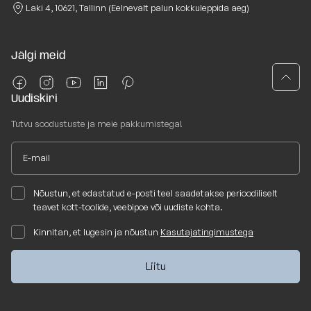
Laki 4, 10621, Tallinn (Eelnevalt palun kokkuleppida aeg)
Jälgi meid
Uudiskiri
Tutvu soodustuste ja meie pakkumistega!
Nõustun, et edastatud e-posti teel saadetakse perioodiliselt
teavet kott-toolide, veebipoe või uudiste kohta.
Kinnitan, et lugesin ja nõustun
Kasutajatingimustega