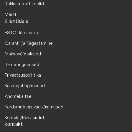
Reklaam kott-toolid
Meist
Klientidele
ESTO Järelmaks
Garantii ja Tagastamine
Maksevõimalused
Tarnetingimused
Privaatsuspoliitika
Kasutajatingimused
Andmekaitse
Korduma kippuvad küsimused
Kontakt/Rekvisiidid
Kontakt