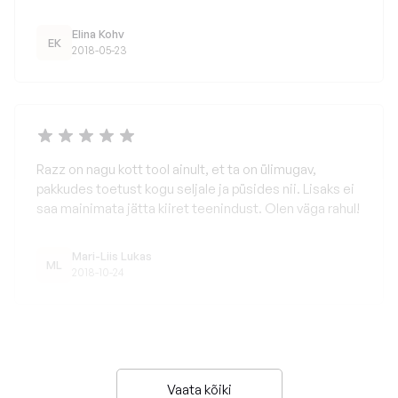
Elina Kohv
EK
2018-05-23
Razz on nagu kott tool ainult, et ta on ülimugav,
pakkudes toetust kogu seljale ja püsides nii. Lisaks ei
saa mainimata jätta kiiret teenindust. Olen väga rahul!
Mari-Liis Lukas
ML
2018-10-24
Vaata kõiki