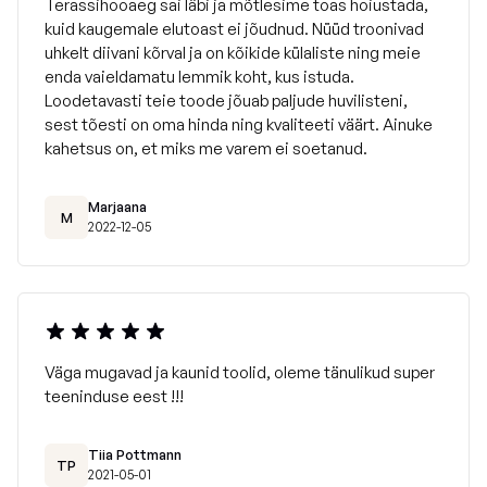
Terassihooaeg sai läbi ja mõtlesime toas hoiustada,
kuid kaugemale elutoast ei jõudnud. Nüüd troonivad
uhkelt diivani kõrval ja on kõikide külaliste ning meie
enda vaieldamatu lemmik koht, kus istuda.
Loodetavasti teie toode jõuab paljude huvilisteni,
sest tõesti on oma hinda ning kvaliteeti väärt. Ainuke
kahetsus on, et miks me varem ei soetanud.
Marjaana
M
2022-12-05
Väga mugavad ja kaunid toolid, oleme tänulikud super
teeninduse eest !!!
Riviera on masinpestav 40C juures
Soovitatav on kasutada valgendivaba pesuvahendit.
Tiia Pottmann
TP
2021-05-01
Pesta pahupidi ja mitte tsentrifuugida