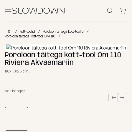
Otsi
Kott-toolid
Kott-toolid
Poroloon täitega kott-toolid
Poroloon täitega kott-tool OM 110
Muud Tooted
Poroloon täitega kott-tool Om 110
Riviera Akvaamariin
Laomüük
Tugitoolid
Lamamistoolid
Tumbad
Diiv
110x110x75 cm.
Kott-toolid
Ettevõtetele
lastele
Poroloon
täitega
Vali kangas
kott-toolid
Miks valida SLOWDOWN?
Populaarsed
Osta
Osta
Osta
kategooriad
kollektsiooni
kategooria
kanga
Lisainfo
järgi
järgi
järgi
Näita
FURRITO
Tugitoolid
kõik Kott-