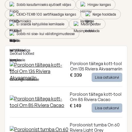
Breeze
Sobib kasutamiseks ajutiselt väljas
Hingav kangas
Vaata
OEKO-TEX® 100 sertifikaadiga kangas
Kerge hooldada
kõiki
Dunes
Ei sisalda kahjulikke kemikaale
Masinpestav
Vaata
Sobib nii sise- kui välistingimustesse
kõiki
Seotud tooted
Poroloon täitega kott-tool
Om 135 Riviera Akvaamariin
€ 339
Lisa ostukorvi
Poroloon täitega kott-tool
Om 85 Riviera Cacao
€ 149
Lisa ostukorvi
Poroloonist tumba On 60
Riviera Light Grey