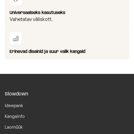
Universaalseks kasutuseks
Vahetatav väliskott.
Erinevad disainid ja suur valik kangaid
Slowdown
Ideepank
Kangainfo
Laomüük