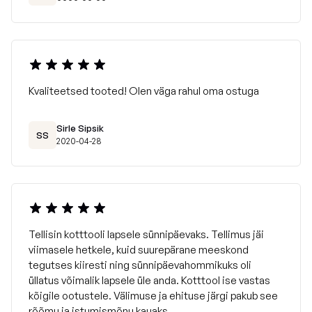
Kvaliteetsed tooted! Olen väga rahul oma ostuga
Sirle Sipsik
SS
2020-04-28
Tellisin kotttooli lapsele sünnipäevaks. Tellimus jäi
viimasele hetkele, kuid suurepärane meeskond
tegutses kiiresti ning sünnipäevahommikuks oli
üllatus võimalik lapsele üle anda. Kotttool ise vastas
kõigile ootustele. Välimuse ja ehituse järgi pakub see
rõõmu ja istumismõnu kauaks.