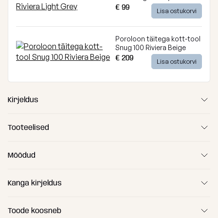
€ 99
Lisa ostukorvi
Poroloon täitega kott-tool
Snug 100 Riviera Beige
€ 209
Lisa ostukorvi
Kirjeldus
Tooteelised
Sõõriku kujuline kott-tool sobib neile kes soovivad ülimat
Mõõdud
pehmust! ;
Kott-tool on sobilik nii lastele kui täiskasvanutele;
Kanga kirjeldus
Kott-tool on täidetud kvaliteetse HR-Porolooniga, mis
pakub ülimat pehmust ja vastupidavust;
Toode koosneb
(A) Pikkus
110 cm