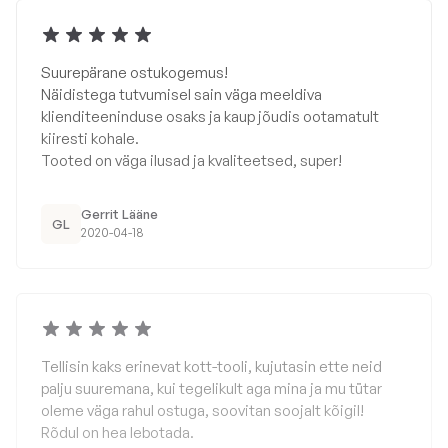
Suurepärane ostukogemus!
Näidistega tutvumisel sain väga meeldiva
klienditeeninduse osaks ja kaup jõudis ootamatult
kiiresti kohale.
Tooted on väga ilusad ja kvaliteetsed, super!
Gerrit Lääne
GL
2020-04-18
Tellisin kaks erinevat kott-tooli, kujutasin ette neid
palju suuremana, kui tegelikult aga mina ja mu tütar
oleme väga rahul ostuga, soovitan soojalt kõigil!
Rõdul on hea lebotada.