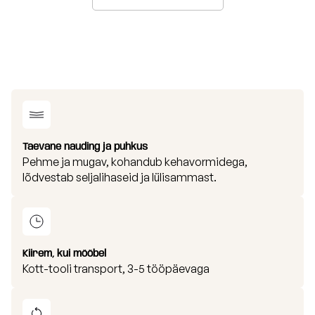
Taevane nauding ja puhkus
Pehme ja mugav, kohandub kehavormidega,
lõdvestab seljalihaseid ja lülisammast.
Kiirem, kui mööbel
Kott-tooli transport, 3-5 tööpäevaga