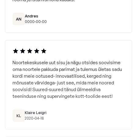
Andres
AN
0000-00-00
Noortekeskusele uut sisu ja nägu otsides soovisime
oma noortele pakkuda parimat ja tulemus ületas sadu
kordi meie ootused- innovaatilised, kerged ning
mõnusate värvidega- just see, mida meie noored
soovisid! Suured-suured tänud ülimeeldiva
teeninduse ning supervingete kott-toolide eest!
Klaire Leigri
KL
2020-04-18