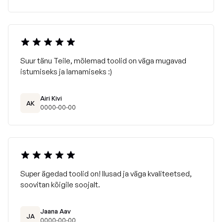
Ei soovitata triikida ega keemiliselt pesta.
Suur tänu Teile, mõlemad toolid on väga mugavad
istumiseks ja lamamiseks :)
Airi Kivi
AK
0000-00-00
Super ägedad toolid on! Ilusad ja väga kvaliteetsed,
soovitan kõigile soojalt.
Jaana Aav
JA
0000-00-00