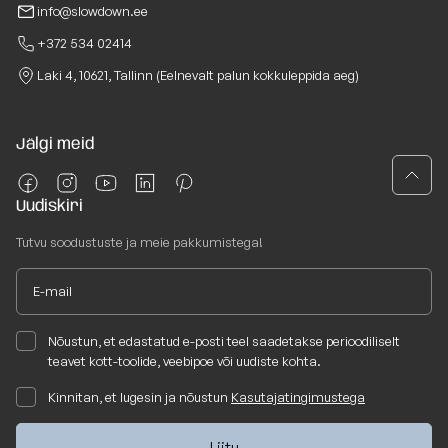
info@slowdown.ee
+372 534 02414
Laki 4, 10621, Tallinn (Eelnevalt palun kokkuleppida aeg)
Jälgi meid
Uudiskiri
Tutvu soodustuste ja meie pakkumistega!
Nõustun, et edastatud e-posti teel saadetakse perioodiliselt
teavet kott-toolide, veebipoe või uudiste kohta.
Kinnitan, et lugesin ja nõustun
Kasutajatingimustega