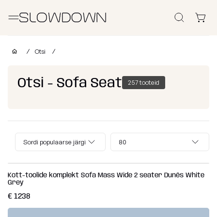
Otsi
Kott-toolid
Otsi
Muud Tooted
Otsi - Sofa Seat
257 tooteid
Laomüük
Tugitoolid
Lamamistoolid
Tumbad
Diiv
Kott-toolid
Ettevõtetele
lastele
Poroloon
Sordi populaarse järgi
80
täitega
kott-toolid
Miks valida SLOWDOWN?
Populaarsed
Osta
Osta
Osta
kategooriad
kollektsiooni
kategooria
kanga
Kott-toolide komplekt Sofa Mass Wide 2 seater Dunẽs White
Grey
Lisainfo
järgi
järgi
järgi
Näita
€ 1238
FURRITO
Tugitoolid
kõik Kott-