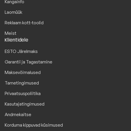
Kangainfo
Laomüük
Reklaam kott-toolid
Meist
Klientidele
ESTO Järelmaks
Garantii ja Tagastamine
Maksevõimalused
Tarnetingimused
Privaatsuspoliitika
Kasutajatingimused
Andmekaitse
Korduma kippuvad küsimused