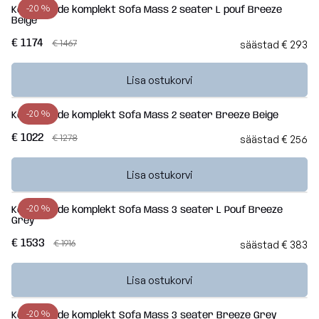
Breeze
-20 %
Kott-toolide komplekt Sofa Mass 2 seater L pouf Breeze
Beige
Vaata
€ 1174
€ 1467
kõiki
säästad € 293
Dunes
Vaata
Lisa ostukorvi
kõiki
-20 %
Kott-toolide komplekt Sofa Mass 2 seater Breeze Beige
€ 1022
€ 1278
säästad € 256
Lisa ostukorvi
-20 %
Kott-toolide komplekt Sofa Mass 3 seater L Pouf Breeze
Grey
€ 1533
€ 1916
säästad € 383
Lisa ostukorvi
-20 %
Kott-toolide komplekt Sofa Mass 3 seater Breeze Grey