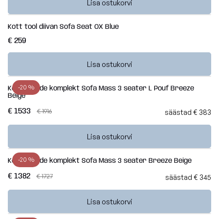
– 2026 aasta
Edition
toolid
Lisa ostukorvi
Kott-
+372 534 02414
kollektsiooni
2026
toolid lastele
Laos
eriväljaanne
Kott tool diivan Sofa Seat OX Blue
info@slowdown.ee
Poroloon
€ 259
OM
Waves
täitega kott-
Kollektsioonid
Kontakt
LOUNGE
toolid
Lisa ostukorvi
Teddy
Eesti
MASS
Lamamistoolid
Madu
-20 %
Kott-toolide komplekt Sofa Mass 3 seater L Pouf Breeze
TUBE
Beige
Tumbad
€ 1533
€ 1916
Barcelona
säästad € 383
COCOON
Diivanid
Lure
RAZZ
Lisa ostukorvi
luxe
Mooduldiivanid
ROLL
-20 %
Kott-toolide komplekt Sofa Mass 3 seater Breeze Beige
SNUG
Home
Komplektid
€ 1382
€ 1727
säästad € 345
MOOG
Lauad
Nordic
Lisa ostukorvi
Vaata
kõiki
Koeravoodid