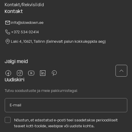
Kontakt/Rekvisiidid
Kontakt
info@slowdown.ee
+372 534 02414
Laki 4, 10621, Tallinn (Eelnevalt palun kokkuleppida aeg)
Jälgi meid
Uudiskiri
Tutvu soodustuste ja meie pakkumistega!
Nõustun, et edastatud e-posti teel saadetakse perioodiliselt
teavet kott-toolide, veebipoe või uudiste kohta.