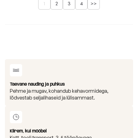
1
2
3
4
>>
Taevane nauding ja puhkus
Pehme ja mugav, kohandub kehavormidega,
lõdvestab seljalihaseid ja lülisammast.
Kiirem, kui mööbel
Kott-tooli transport, 3-5 tööpäevaga