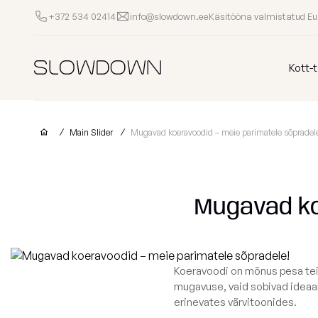
Käsitööna valmistatud E
+372 534 02414
info@slowdown.ee
Kott-toolid
Kott-t
Muud Tooted
Main Slider
Mugavad koeravoodid – meie parimatele sõpradel
Laomüük
Tugitoolid
Lamamistoolid
Tumbad
Diiv
Kott-toolid
Ettevõtetele
lastele
Mugavad ko
Poroloon
täitega
kott-toolid
Miks valida SLOWDOWN?
Populaarsed kategooriad
Osta kollektsio
Lisainfo
Näita kõik Kott-toolid
Koeravoodi on mõnus pesa tei
FURRITO – 20
mugavuse, vaid sobivad ideaal
Laos
OM
erinevates värvitoonides.
Kollektsioonid
LOUNGE