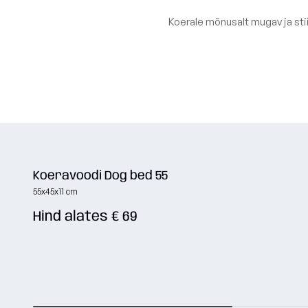
Koerale mõnusalt mugav ja stii
Koeravoodi Dog bed 55
55x45x11 cm
Hind alates € 69