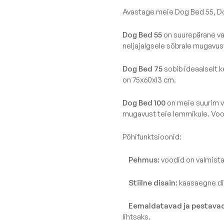
+372 534 02414
Avastage meie Dog Bed 55, Dog
MASS
info@slowdown.ee
TUBE
Dog Bed 55
on suurepärane val
neljajalgsele sõbrale mugavu
COCOON
Kontakt
RAZZ
Dog Bed 75
sobib ideaalselt 
Eesti
on 75x60x13 cm.
ROLL
SNUG
Dog Bed 100
on meie suurim v
mugavust teie lemmikule. Voo
MOOG
Põhifunktsioonid:
Vaata kõiki
Pehmus:
voodid on valmist
Stiilne disain:
kaasaegne dis
Eemaldatavad ja pestavad
lihtsaks.