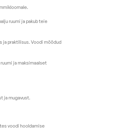
lemmikloomale.
id
Madu
Barcelona
lju ruumi ja pakub teie
Lure luxe
id
Home
 ja praktilisus. Voodi mõõdud
Nordic
Breeze
 ruumi ja maksimaalset
Dunes
Vaata kõiki
st ja mugavust.
tes voodi hooldamise