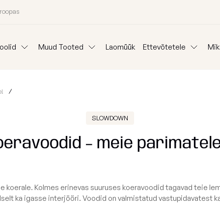
uroopas
oolid
Muud Tooted
Laomüük
Ettevõtetele
Mik
Padjad
Ideepank
Reklaam kott-to
e!
Lauad
anid
Mooduldiivanid
Komplektid
Koeravoodid
Välisvaibad
Kangainfo
Kott-tooli Rent
SLOWDOWN
Kinkepakkimine
Blogi
eravoodid – meie parimatele
Väliskotid
Meist
oni järgi
Osta kategooria
Täitegraanulid
e koerale. Kolmes erinevas suuruses koeravoodid tagavad teie lem
26 aasta kollektsiooni eriväljaanne
Tugitoolid
selt ka igasse interjööri. Voodid on valmistatud vastupidavatest 
Kaitsekate
Kott-toolid l
Poroloon täit