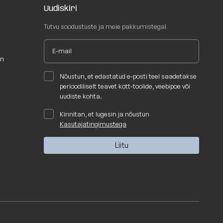
Uudiskiri
Tutvu soodustuste ja meie pakkumistega!
un
Nõustun, et edastatud e-posti teel saadetakse
perioodiliselt teavet kott-toolide, veebipoe või
uudiste kohta.
Kinnitan, et lugesin ja nõustun
Kasutajatingimustega