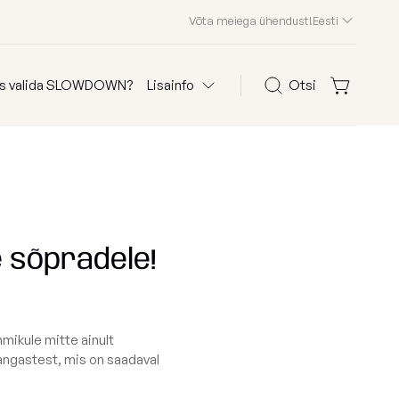
Võta meiega ühendust!
Eesti
s valida SLOWDOWN?
Lisainfo
Otsi
olid
KKK
Otsi
Kliendid meist
Edasimüüjad
 sõpradele!
Kontakt
 järgi
Osta kanga järgi
mikule mitte ainult
Edition 2026
kangastest, mis on saadaval
astele
Waves
ega kott-toolid
Teddy