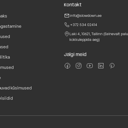
Kontakt
maks
info@slowdown.ee
+372 534 02414
Tagastamine
Laki 4, 10621, Tallinn (Eelnevalt pal
lused
kokkuleppida aeg)
used
Jälgi meid
iitika
gimused
e
puvad küsimused
isiidid