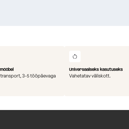
i mööbel
Universaalseks kasutuseks
i transport, 3-5 tööpäevaga
Vahetatav väliskott.