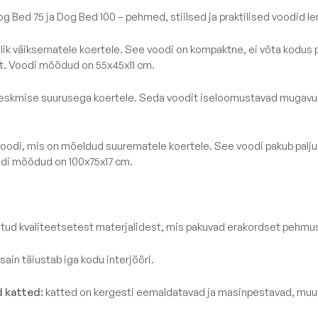
Kanga Näidised
 Bed 75 ja Dog Bed 100 – pehmed, stiilsed ja praktilised voodid 
Lamamistool
Tumbad
ik väiksematele koertele. See voodi on kompaktne, ei võta kodus pa
st. Voodi mõõdud on 55x45x11 cm.
Diivanid
Mooduldiivan
keskmise suurusega koertele. Seda voodit iseloomustavad mugavus
Komplektid
Lauad
oodi, mis on mõeldud suurematele koertele. See voodi pakub palju
di mõõdud on 100x75x17 cm.
Koeravoodid
Vaata kõiki
atud kvaliteetsetest materjalidest, mis pakuvad erakordset pehmu
ain täiustab iga kodu interjööri.
 katted:
katted on kergesti eemaldatavad ja masinpestavad, muu