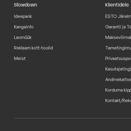
Slowdown
Klientidele
Ideepank
ESTO Järel
Kangainfo
Garantii ja 
Laomüük
Maksevõima
Reklaam kott-toolid
Tarnetingim
Meist
Privaatsuspol
Kasutajatin
Andmekaits
Korduma kip
Kontakt/Rekv