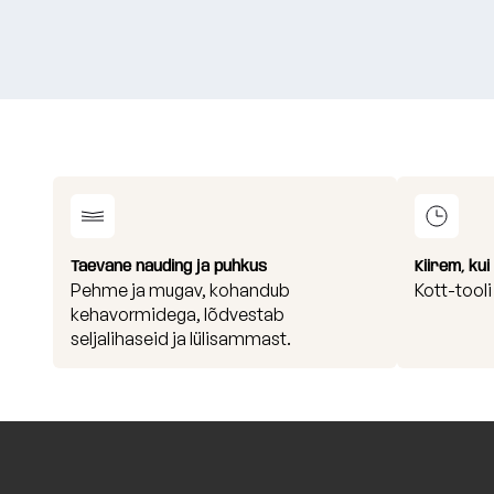
Taevane nauding ja puhkus
Kiirem, ku
Pehme ja mugav, kohandub
Kott-tool
kehavormidega, lõdvestab
seljalihaseid ja lülisammast.