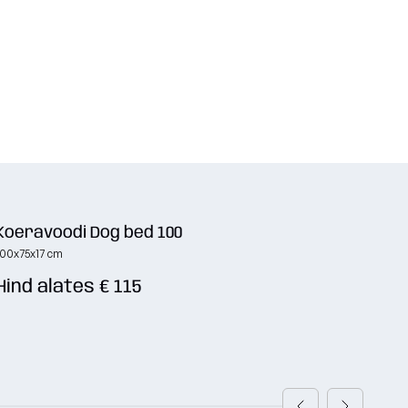
Koeravoodi Dog bed 100
100x75x17 cm
Hind alates € 115