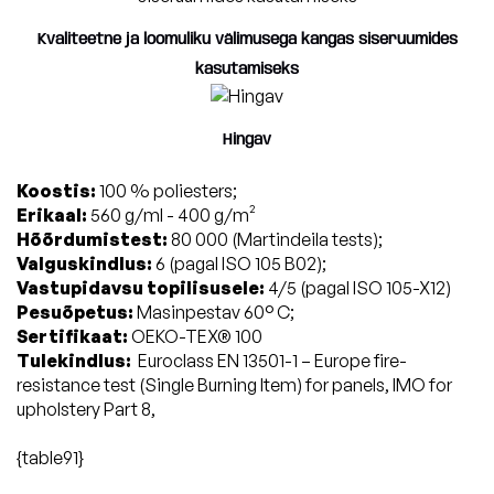
Kvaliteetne ja loomuliku välimusega kangas siseruumides
kasutamiseks
Hingav
Koostis:
100 % poliesters;
Erikaal:
560 g/ml - 400 g/m²
Hõõrdumistest:
80 000 (Martindeila tests);
Valguskindlus:
6 (pagal ISO 105 B02);
Vastupidavsu topilisusele:
4/5 (pagal ISO 105-X12)
Pesuõpetus:
Masinpestav 60° C;
Sertifikaat:
OEKO-TEX® 100
Tulekindlus:
Euroclass EN 13501-1 – Europe fire-
resistance test (Single Burning Item) for panels, IMO for
upholstery Part 8,
{table91}