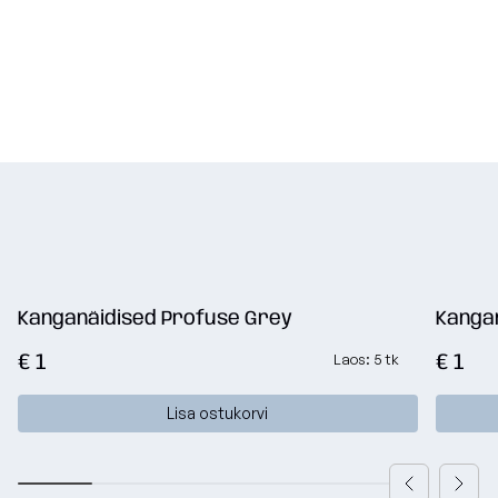
Kanganäidised Profuse Grey
Kangan
€ 1
€ 1
Laos: 5 tk
Lisa ostukorvi