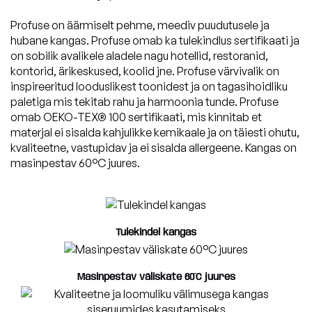
+372 534 02414
Kollektsioonid
LOUNGE
Profuse on äärmiselt pehme, meediv puudutusele ja
MASS
hubane kangas. Profuse omab ka tulekindlus sertifikaati ja
info@slowdown.ee
on sobilik avalikele aladele nagu hotellid, restoranid,
TUBE
kontorid, ärikeskused, koolid jne. Profuse värvivalik on
Kontakt
COCOON
inspireeritud looduslikest toonidest ja on tagasihoidliku
Eesti
paletiga mis tekitab rahu ja harmoonia tunde. Profuse
RAZZ
omab OEKO-TEX® 100 sertifikaati, mis kinnitab et
ROLL
materjal ei sisalda kahjulikke kemikaale ja on täiesti ohutu,
kvaliteetne, vastupidav ja ei sisalda allergeene. Kangas on
SNUG
masinpestav 60°C juures.
MOOG
Vaata kõiki
Tulekindel kangas
Masinpestav väliskate 60°C juures