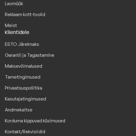
Laomüük
Reklaam kott-toolid
Meist
Klientidele
ESTO Järelmaks
Garantii ja Tagastamine
Maksevõimalused
Tarnetingimused
Privaatsuspoliitika
Kasutajatingimused
Andmekaitse
Korduma kippuvad küsimused
Kontakt/Rekvisiidid