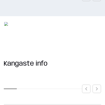
Kangaste info
EDITION 2026
WA