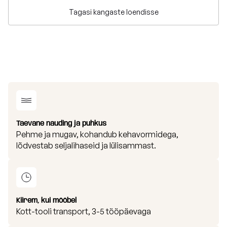
Tagasi kangaste loendisse
Taevane nauding ja puhkus
Pehme ja mugav, kohandub kehavormidega,
lõdvestab seljalihaseid ja lülisammast.
Kiirem, kui mööbel
Kott-tooli transport, 3-5 tööpäevaga