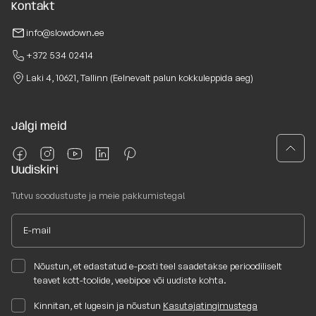
Kontakt
info@slowdown.ee
+372 534 02414
Laki 4, 10621, Tallinn (Eelnevalt palun kokkuleppida aeg)
Jälgi meid
Uudiskiri
Tutvu soodustuste ja meie pakkumistega!
Nõustun, et edastatud e-posti teel saadetakse perioodiliselt
teavet kott-toolide, veebipoe või uudiste kohta.
Kinnitan, et lugesin ja nõustun
Kasutajatingimustega